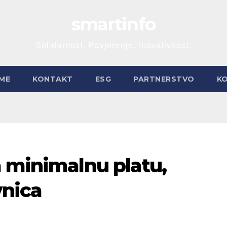
smartinfo
Solidarnost. Povjerenje. Inovativnost.
ME
KONTAKT
ESG
PARTNERSTVO
K
a minimalnu platu,
nica