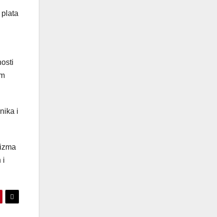
 plata
osti
om
nika i
nizma
 i