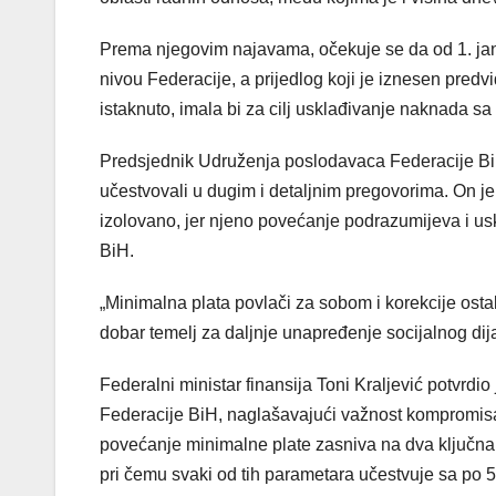
Prema njegovim najavama, očekuje se da od 1. ja
nivou Federacije, a prijedlog koji je iznesen pre
istaknuto, imala bi za cilj usklađivanje naknada sa
Predsjednik Udruženja poslodavaca Federacije BiH
učestvovali u dugim i detaljnim pregovorima. On j
izolovano, jer njeno povećanje podrazumijeva i uskl
BiH.
„Minimalna plata povlači za sobom i korekcije ostal
dobar temelj za daljnje unapređenje socijalnog dija
Federalni ministar finansija Toni Kraljević potvrd
Federacije BiH, naglašavajući važnost kompromisa
povećanje minimalne plate zasniva na dva ključna f
pri čemu svaki od tih parametara učestvuje sa po 