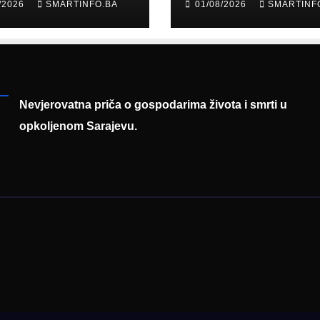
/2026
SMARTINFO.BA
01/08/2026
SMARTINF
diju poslali
prisustvovao
uku
prezentaciji
Federalnog saj
zapošljavanja
Nevjerovatna priča o gospodarima života i smrti u
opkoljenom Sarajevu.