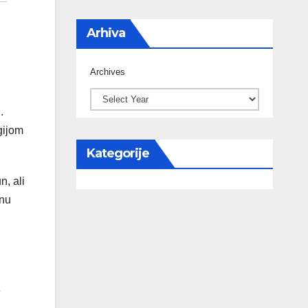
Arhiva
Archives
.
gijom
Kategorije
n, ali
čnu
z