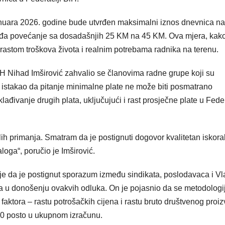
nuara 2026. godine bude utvrđen maksimalni iznos dnevnica na
dviđa povećanje sa dosadašnjih 25 KM na 45 KM. Ova mjera, kako
 rastom troškova života i realnim potrebama radnika na terenu.
 Nihad Imširović zahvalio se članovima radne grupe koji su
e istakao da pitanje minimalne plate ne može biti posmatrano
ađivanje drugih plata, uključujući i rast prosječne plate u Feder
ih primanja. Smatram da je postignuti dogovor kvalitetan iskorak
loga“, poručio je Imširović.
io je da je postignut sporazum između sindikata, poslodavaca i V
 u donošenju ovakvih odluka. On je pojasnio da se metodologi
aktora – rastu potrošačkih cijena i rastu bruto društvenog proi
50 posto u ukupnom izračunu.