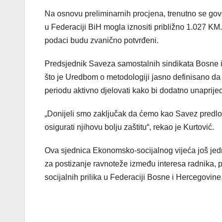
Na osnovu preliminarnih procjena, trenutno se govo
u Federaciji BiH mogla iznositi približno 1.027 KM.
podaci budu zvanično potvrđeni.
Predsjednik Saveza samostalnih sindikata Bosne i
što je Uredbom o metodologiji jasno definisano da 
periodu aktivno djelovati kako bi dodatno unaprijed
„Donijeli smo zaključak da ćemo kao Savez predloži
osigurati njihovu bolju zaštitu“, rekao je Kurtović.
Ova sjednica Ekonomsko-socijalnog vijeća još jed
za postizanje ravnoteže između interesa radnika, 
socijalnih prilika u Federaciji Bosne i Hercegovine