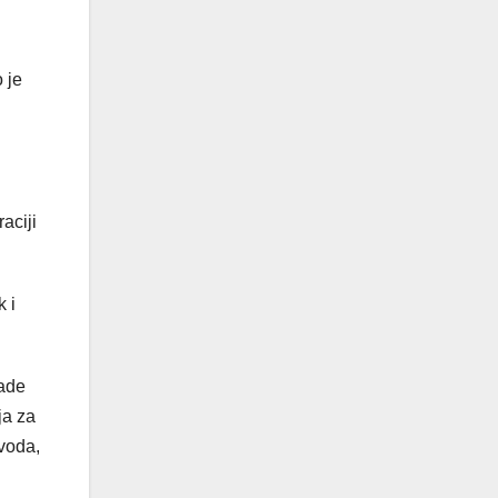
 je
aciji
 i
lade
ja za
zvoda,