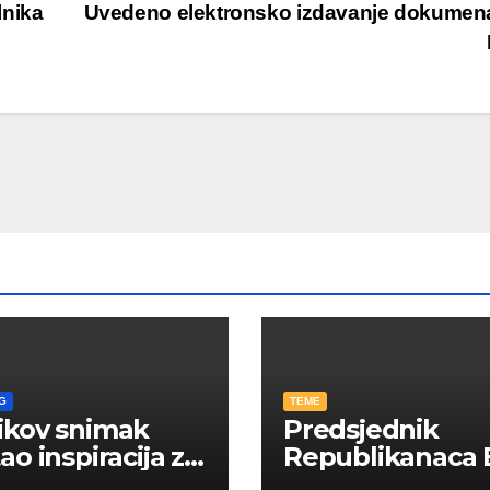
lnika
Uvedeno elektronsko izdavanje dokumen
G
TEME
ikov snimak
Predsjednik
ao inspiracija za
Republikanaca 
: Građani kroz
Edin Garaplija