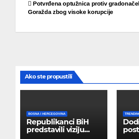
Post
Potvrđena optužnica protiv gradonače
Goražda zbog visoke korupcije
navigation
Ako ste propustili
BOSNA I HERCEGOVINA
TRENDIN
Republikanci BiH
Dod
predstavili viziju
post
moderne Bosne i
šale