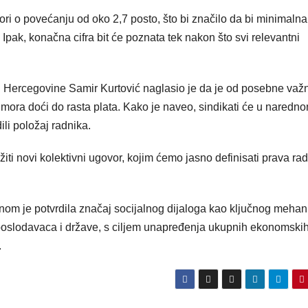
ri o povećanju od oko 2,7 posto, što bi značilo da bi minimalna
 Ipak, konačna cifra bit će poznata tek nakon što svi relevantni
 Hercegovine Samir Kurtović naglasio je da je od posebne važn
mora doći do rasta plata. Kako je naveo, sindikati će u naredn
ili položaj radnika.
ti novi kolektivni ugovor, kojim ćemo jasno definisati prava rad
nom je potvrdila značaj socijalnog dijaloga kao ključnog meha
poslodavaca i države, s ciljem unapređenja ukupnih ekonomskih
.