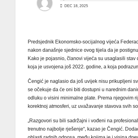
DEC 18, 2025
Predsjednik Ekonomsko-socijalnog vijeća Federac
nakon današnje sjednice ovog tijela da je postign
Kako je pojasnio, članovi vijeća su usaglasili st
koja je usvojena još 2022. godine, a koja podraz
Čengić je naglasio da još uvijek nisu prikupljeni sv
se očekuje da će oni biti dostupni u narednim dani
odluku o visini minimalne plate. Prema njegovim rij
korektnoj atmosferi, uz uvažavanje stavova svih soc
„Razgovori su bili sadržajni i vođeni na profesiona
trenutno najbolje rješenje“, kazao je Čengić. Dodao
oblasti radnih odnosa, među kojima je i visina dne