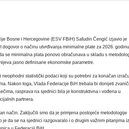
ije Bosne i Hercegovine (ESV FBiH) Safudin Čengić izjavio je
ut dogovor o načinu utvrđivanja minimalne plate za 2026. godinu
av da se minimalna plata ponovo obračunava u skladu s metodolo
umijeva jasno definisane ekonomske parametre.
i neophodni statistički podaci koji su potrebni za konačan izraču
ma. Nakon toga, Vlada Federacije BiH trebala bi donijeti zvani
ečima, rasprava na sjednici bila je konstruktivna i vođena u
ijalnih partnera.
lan način. Zaključili smo da je primjena postojeće metodologije
 je da se na sjednici razgovaralo i o drugim važnim pitanjima i
vnica u Federaciji BiH.