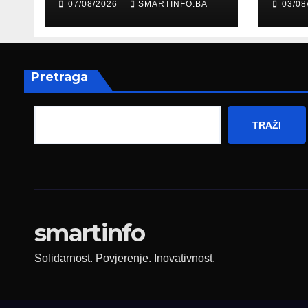
07/08/2026
SMARTINFO.BA
03/08
Hercegovine
paro
ambasadoru
por
Njemačke
Pretraga
TRAŽI
smartinfo
Solidarnost. Povjerenje. Inovativnost.