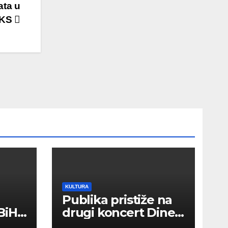
ata u
KS
KULTURA
Publika pristiže na
BiH
drugi koncert Dine
Merlina na Koševu