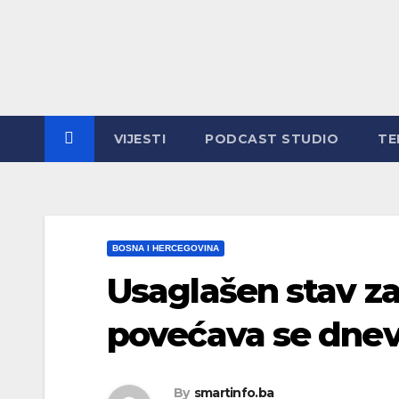
Skip
to
content
VIJESTI
PODCAST STUDIO
TE
BOSNA I HERCEGOVINA
Usaglašen stav z
povećava se dnev
By
smartinfo.ba