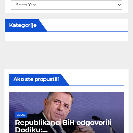
Kategorije
Ako ste propustili
BLOG
Republikanci BiH odgovorili
Dodiku: