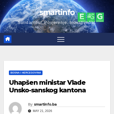
Skip
smartinfo
to
content
Solidarnost. Povjerenje. Inovativnost.
BOSNA I HERCEGOVINA
Uhapšen ministar Vlade
Unsko-sanskog kantona
By
smartinfo.ba
MAY 21, 2026