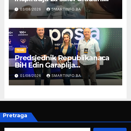
kroz parodiju poslali poruku
03/08/2026
SMARTINFO.BA
TEME
Predsjednik Republikanaca
BiH Edin Garaplija
prisustvovao prezentaciji
01/08/2026
SMARTINFO.BA
Federalnog sajma
zapošljavanja
Pretraga