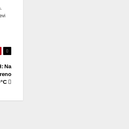
.
evi
H: Na
reno
0°C