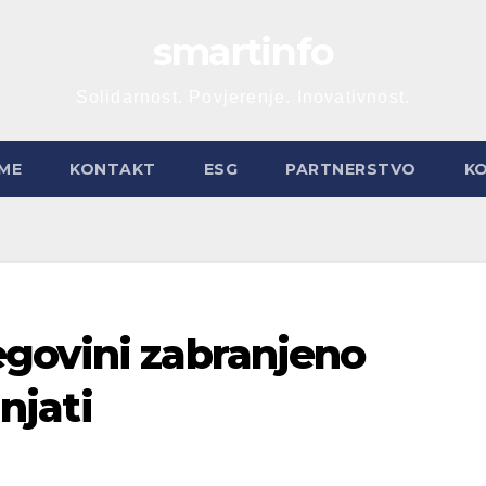
smartinfo
Solidarnost. Povjerenje. Inovativnost.
ME
KONTAKT
ESG
PARTNERSTVO
K
govini zabranjeno
anjati