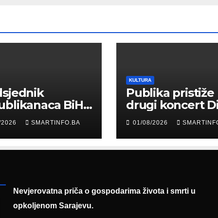
KULTURA
sjednik
Publika pristiže
ublikanaca BiH
drugi koncert D
 Garaplija
Merlina na Koš
/2026
SMARTINFO.BA
01/08/2026
SMARTINF
ustvovao
entaciji
eralnog sajma
šljavanja
Nevjerovatna priča o gospodarima života i smrti u
opkoljenom Sarajevu.