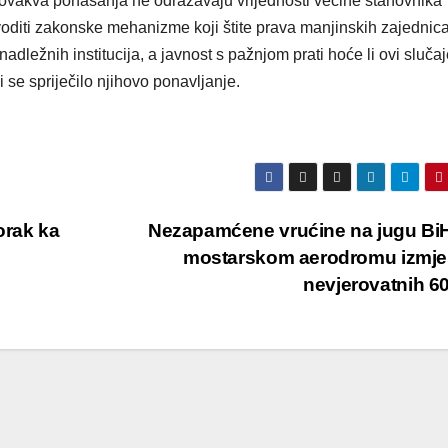
a ovakva ponašanja ne odražavaju vrijednosti većine stanovnika
rovoditi zakonske mehanizme koji štite prava manjinskih zajednica
adležnih institucija, a javnost s pažnjom prati hoće li ovi slučaj
i se spriječilo njihovo ponavljanje.
orak ka
Nezapamćene vrućine na jugu Bi
mostarskom aerodromu izmje
nevjerovatnih 6