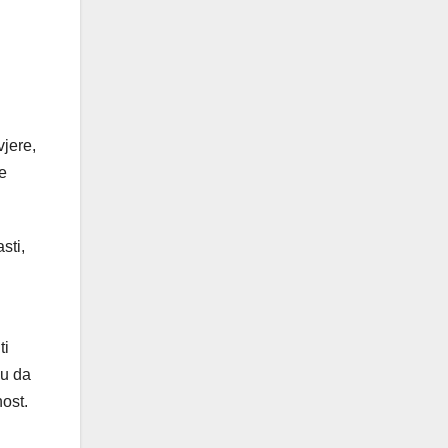
jere,
e
sti,
ti
ju da
ost.