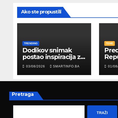
Ako ste propustili
TRENDING
TEME
Dodikov snimak
Pred
postao inspiracija za
Rep
šale: Građani kroz
Edin
03/08/2026
SMARTINFO.BA
01/08
parodiju poslali
pris
poruku
prez
Fed
zapo
Pretraga
TRAŽI