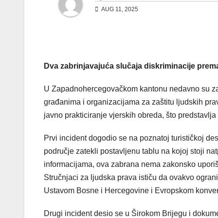
AUG 11, 2025
Dva zabrinjavajuća slučaja diskriminacije p
U Zapadnohercegovačkom kantonu nedavno su zabil
građanima i organizacijama za zaštitu ljudskih pra
javno prakticiranje vjerskih obreda, što predstavl
Prvi incident dogodio se na poznatoj turističkoj des
područje zatekli postavljenu tablu na kojoj stoji 
informacijama, ova zabrana nema zakonsko uporište
Stručnjaci za ljudska prava ističu da ovakvo ogra
Ustavom Bosne i Hercegovine i Evropskom konven
Drugi incident desio se u Širokom Brijegu i dokum