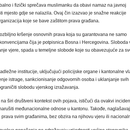
alno i fizički sprečava muslimanku da obavi namaz na javnoj
usti mjesto gdje se nalazila. Ovaj čin izazvao je snažne reakcije
organizacija koje se bave zaštitom prava građana.
 ozbiljno kršenje osnovnih prava koja su garantovana ne samo
vencijama čija je potpisnica Bosna i Hercegovina. Sloboda v
iranje vjere, spada u temeljne slobode koje su obavezujuće za sv
dležne institucije, uključujući policijske organe i kantonalne vla
đenje istrage, sankcionisanje odgovornih osoba i uklanjanje svih
 ograničiti slobodu vjerskog izražavanja.
a širi društveni kontekst ovih pojava, ističući da ovakvi inciden
narušiti međunacionalne odnose u kantonu. Takođe, naglašava
 prava svim građanima, bez obzira na njihovu vjeru ili nacionaln