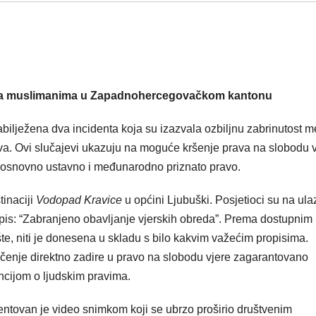
rema muslimanima u Zapadnohercegovačkom kantonu
ježena dva incidenta koja su izazvala ozbiljnu zabrinutost 
va. Ovi slučajevi ukazuju na moguće kršenje prava na slobodu v
ja osnovno ustavno i međunarodno priznato pravo.
tinaciji
Vodopad Kravice
u općini Ljubuški. Posjetioci su na ula
natpis: “Zabranjeno obavljanje vjerskih obreda”. Prema dostupnim
, niti je donesena u skladu s bilo kakvim važećim propisima.
ničenje direktno zadire u pravo na slobodu vjere zagarantovano
cijom o ljudskim pravima.
entovan je video snimkom koji se ubrzo proširio društvenim