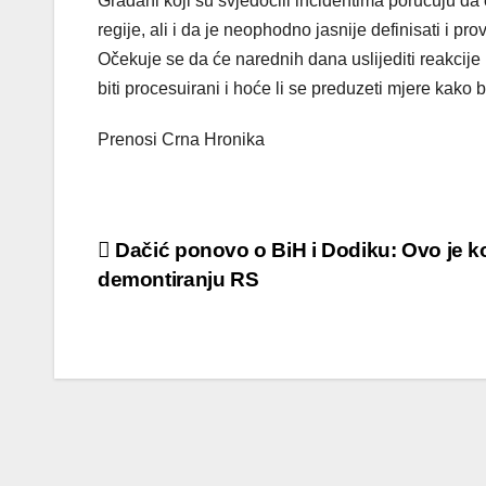
Građani koji su svjedočili incidentima poručuju d
regije, ali i da je neophodno jasnije definisati i p
Očekuje se da će narednih dana uslijediti reakcije n
biti procesuirani i hoće li se preduzeti mjere kako b
Prenosi Crna Hronika
Post
Dačić ponovo o BiH i Dodiku: Ovo je k
demontiranju RS
navigation