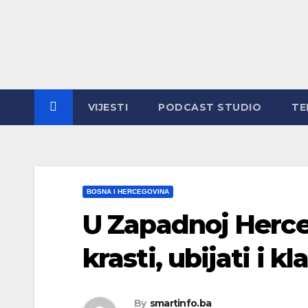
Skip
to
content
VIJESTI
PODCAST STUDIO
TE
BOSNA I HERCEGOVINA
U Zapadnoj Herce
krasti, ubijati i kl
By
smartinfo.ba