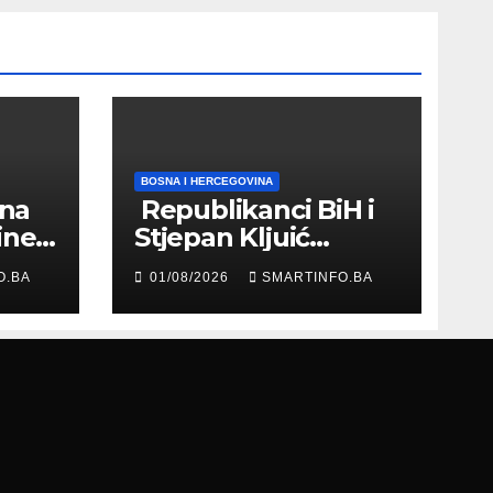
BOSNA I HERCEGOVINA
 na
Republikanci BiH i
ine
Stjepan Kljuić
evu
razgovarali o
O.BA
01/08/2026
SMARTINFO.BA
evropskom putu
Bosne i
Hercegovine