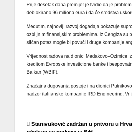
Prije desetak dana premijer je tvrdio da je proble
deblokirano 96 miliona eura i da će sredstva uskoro
Međutim, najnoviji razvoj događaja pokazuje supro
ozbiljnim finansijskim problemima. Iz Cengiza su 
sličan potez mogle bi povući i druge kompanije a
Vrijednost radova na dionici Medakovo–Ozimice izn
kreditom Evropske investicione banke i bespovratn
Balkan (WBIF).
Značajna dugovanja postoje i na dionici Putnikovo
nadzor italijanske kompanije IRD Engineering. Vri
Post
Stanivuković zadržan u pritvoru u Hrva
očekuje se reakcija iz BiH