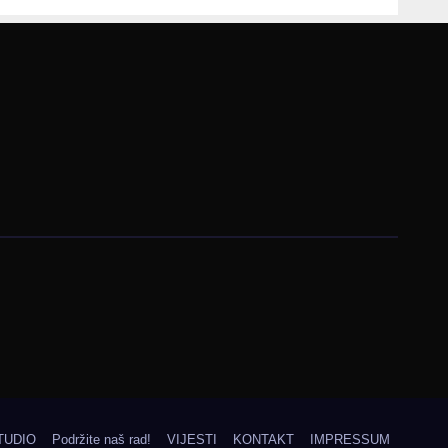
prezentaciji
Federalnog sajma
zapošljavanja
TUDIO
Podržite naš rad!
VIJESTI
KONTAKT
IMPRESSUM