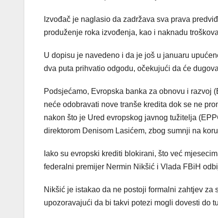
Izvođač je naglasio da zadržava sva prava predvi
produženje roka izvođenja, kao i naknadu troškova
U dopisu je navedeno i da je još u januaru upuće
dva puta prihvatio odgodu, očekujući da će dugovanj
Podsjećamo, Evropska banka za obnovu i razvoj (E
neće odobravati nove tranše kredita dok se ne pro
nakon što je Ured evropskog javnog tužitelja (EPP
direktorom Denisom Lasićem, zbog sumnji na korupc
Iako su evropski krediti blokirani, što već mjese
federalni premijer Nermin Nikšić i Vlada FBiH odbi
Nikšić je istakao da ne postoji formalni zahtjev za
upozoravajući da bi takvi potezi mogli dovesti do tu