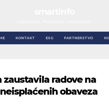
smartinfo
Solidarnost. Povjerenje. Inovativnost.
ME
KONTAKT
ESG
PARTNERSTVO
K
 zaustavila radove na
 neisplaćenih obaveza