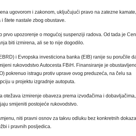
đena ugovorom i zakonom, uključujući pravo na zatezne kamate
 i štete nastale zbog obustave.
no prvo upozorenje o mogućoj suspenziji radova. Od tada je Cen
a biti izmirena, ali se to nije dogodilo.
BRD) i Evropska investiciona banka (EIB) ranije su poručile d
mijeni rukovodstvo Autocesta FBiH. Finansiranje je obustavljen
O) pokrenuo istragu protiv uprave ovog preduzeća, na čelu sa
iju u projektu izgradnje autoputa.
cima otežava izmirenje obaveza prema izvođačima i dobavljačima,
jaju smijeniti postojeće rukovodstvo.
 smjenu, niti pravni osnov za takvu odluku bez konkretnih dokaza
žbi i pravnih posljedica.