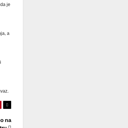
 da je
ja, a
i
Avaz.
eo na
itru