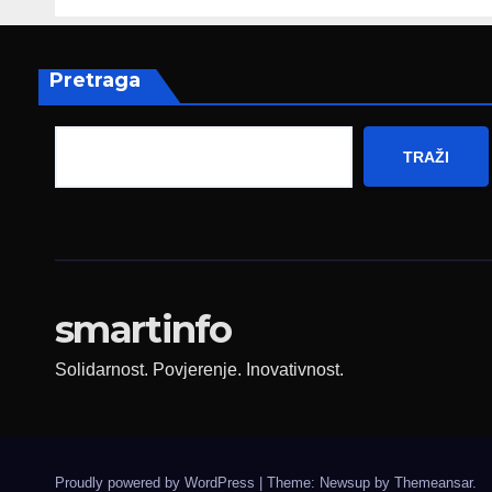
pripada svim
amb
građanima
Nje
Pretraga
TRAŽI
smartinfo
Solidarnost. Povjerenje. Inovativnost.
Proudly powered by WordPress
|
Theme: Newsup by
Themeansar
.