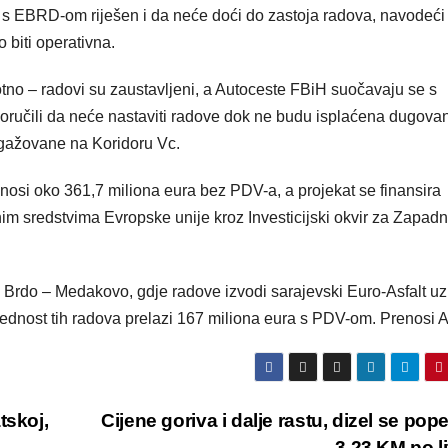
m s EBRD-om riješen i da neće doći do zastoja radova, navodeći
 biti operativna.
tno – radovi su zaustavljeni, a Autoceste FBiH suočavaju se s
poručili da neće nastaviti radove dok ne budu isplaćena dugovan
ngažovane na Koridoru Vc.
osi oko 361,7 miliona eura bez PDV-a, a projekat se finansira
im sredstvima Evropske unije kroz Investicijski okvir za Zapadn
 Brdo – Medakovo, gdje radove izvodi sarajevski Euro-Asfalt uz
jednost tih radova prelazi 167 miliona eura s PDV-om. Prenosi 
tskoj,
Cijene goriva i dalje rastu, dizel se pop
3,23 KM po l