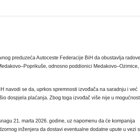
avnog preduzeća Autoceste Federacije BiH da obustavlja radov
ici Medakovo–Poprikuše, odnosno poddionici Medakovo–Ozimice,
iH navodi se da, uprkos spremnosti izvođača na saradnju i već
šio dospjela plaćanja. Zbog toga izvođač više nije u mogućnost
 snagu 21. marta 2026. godine, uz napomenu da će kompanija
i nadzornog inženjera da dostavi eventualne dodatne upute u vezi 