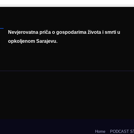
asadoru
poruku
mačke
Nevjerovatna priča o gospodarima života i smrti u
opkoljenom Sarajevu.
Home
PODCAST S