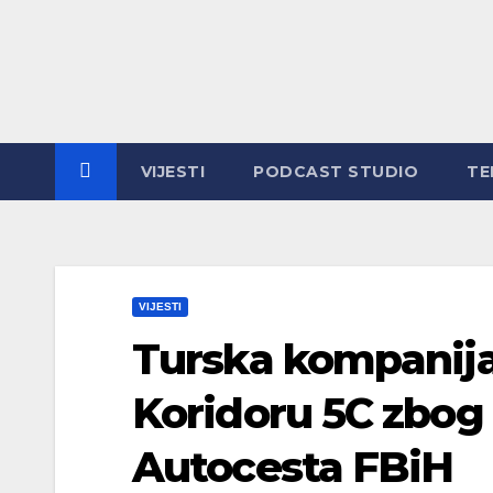
Skip
to
content
VIJESTI
PODCAST STUDIO
TE
VIJESTI
Turska kompanija
Koridoru 5C zbog
Autocesta FBiH