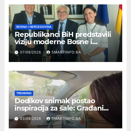
BOSNA I HERCEGOVINA
Republikanci BiH predstavili
viziju moderne Bosne i
Hercegovine ambasadoru
07/08/2026
SMARTINFO.BA
Njemačke
TRENDING
Dodikov snimak postao
inspiracija za šale: Građani
kroz parodiju poslali poruku
03/08/2026
SMARTINFO.BA