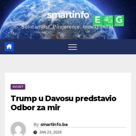
Skip
smartinfo
to
content
Solidarnost. Povjerenje. Inovativnost.
SVIJET
Trump u Davosu predstavio
Odbor za mir
By
smartinfo.ba
JAN 23, 2026