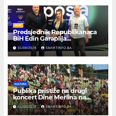
TEME
Predsjednik Republikanaca
BiH Edin Garaplija
prisustvovao prezentaciji
01/08/2026
SMARTINFO.BA
Federalnog sajma
zapošljavanja
KULTURA
Publika pristiže na drugi
koncert Dine Merlina na
Koševu
01/08/2026
SMARTINFO.BA