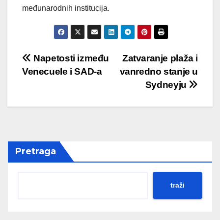
međunarodnih institucija.
Post
Napetosti između
Zatvaranje plaža i
Venecuele i SAD-a
vanredno stanje u
navigation
Sydneyju
Pretraga
traži