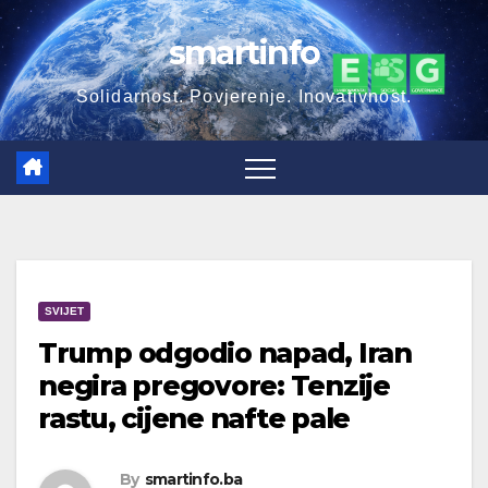
Skip
smartinfo
to
content
Solidarnost. Povjerenje. Inovativnost.
SVIJET
Trump odgodio napad, Iran
negira pregovore: Tenzije
rastu, cijene nafte pale
By
smartinfo.ba