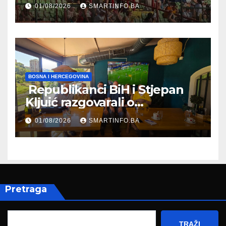
Koševu
01/08/2026
SMARTINFO.BA
BOSNA I HERCEGOVINA
Republikanci BiH i Stjepan
Kljuić razgovarali o
evropskom putu Bosne i
01/08/2026
SMARTINFO.BA
Hercegovine
Pretraga
TRAŽI