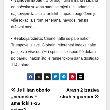
•
Najnoviji napadi:
Broj poginulih u Iranu i Libanu
od početka sukoba sada se mjeri u hiljadama. U
najnovijem talasu izraelskih napada pogođeno je
više lokacija širom Teherana, navode iranski
državni mediji.
•
Reakcija tržišta:
Cijene nafte su pale nakon
Trumpove izjave. Globalni referentni indeks nafte
pao je za više od 7% i spustio se ispod 99 dolara
po barelu, nakon što je ranije tokom dana dostigao
114 dolara.
Post
Je li Iran oborio
Arash 2 izaziva
„neuništivi“
strah regionom
navigation
američki F-35
avion?