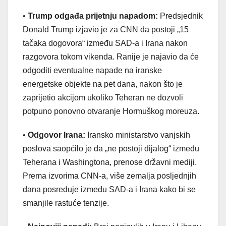
•
Trump odgađa prijetnju napadom:
Predsjednik
Donald Trump izjavio je za CNN da postoji „15
tačaka dogovora“ između SAD-a i Irana nakon
razgovora tokom vikenda. Ranije je najavio da će
odgoditi eventualne napade na iranske
energetske objekte na pet dana, nakon što je
zaprijetio akcijom ukoliko Teheran ne dozvoli
potpuno ponovno otvaranje Hormuškog moreuza.
•
Odgovor Irana:
Iransko ministarstvo vanjskih
poslova saopćilo je da „ne postoji dijalog“ između
Teherana i Washingtona, prenose državni mediji.
Prema izvorima CNN-a, više zemalja posljednjih
dana posreduje između SAD-a i Irana kako bi se
smanjile rastuće tenzije.