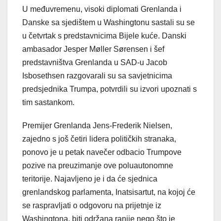
U međuvremenu, visoki diplomati Grenlanda i
Danske sa sjedištem u Washingtonu sastali su se
u četvrtak s predstavnicima Bijele kuće. Danski
ambasador Jesper Møller Sørensen i šef
predstavništva Grenlanda u SAD-u Jacob
Isbosethsen razgovarali su sa savjetnicima
predsjednika Trumpa, potvrdili su izvori upoznati s
tim sastankom.
Premijer Grenlanda Jens-Frederik Nielsen,
zajedno s još četiri lidera političkih stranaka,
ponovo je u petak navečer odbacio Trumpove
pozive na preuzimanje ove poluautonomne
teritorije. Najavljeno je i da će sjednica
grenlandskog parlamenta, Inatsisartut, na kojoj će
se raspravljati o odgovoru na prijetnje iz
Washingtona, biti održana ranije nego što je