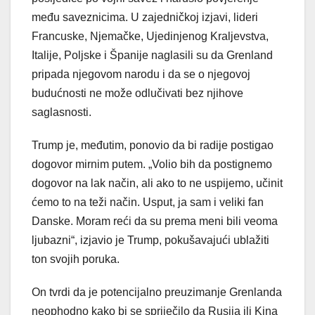
među saveznicima. U zajedničkoj izjavi, lideri
Francuske, Njemačke, Ujedinjenog Kraljevstva,
Italije, Poljske i Španije naglasili su da Grenland
pripada njegovom narodu i da se o njegovoj
budućnosti ne može odlučivati bez njihove
saglasnosti.
Trump je, međutim, ponovio da bi radije postigao
dogovor mirnim putem. „Volio bih da postignemo
dogovor na lak način, ali ako to ne uspijemo, učinit
ćemo to na teži način. Usput, ja sam i veliki fan
Danske. Moram reći da su prema meni bili veoma
ljubazni“, izjavio je Trump, pokušavajući ublažiti
ton svojih poruka.
On tvrdi da je potencijalno preuzimanje Grenlanda
neophodno kako bi se spriječilo da Rusija ili Kina