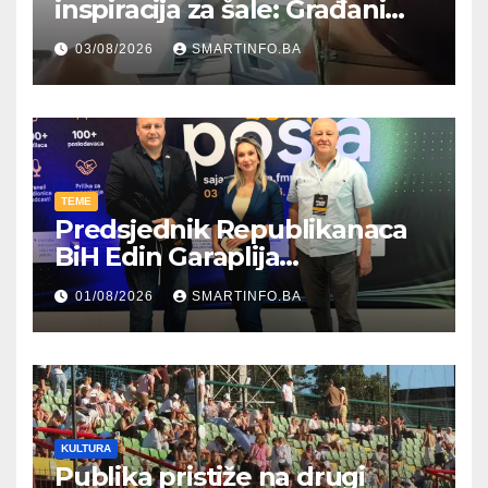
inspiracija za šale: Građani
kroz parodiju poslali poruku
03/08/2026
SMARTINFO.BA
TEME
Predsjednik Republikanaca
BiH Edin Garaplija
prisustvovao prezentaciji
01/08/2026
SMARTINFO.BA
Federalnog sajma
zapošljavanja
KULTURA
Publika pristiže na drugi