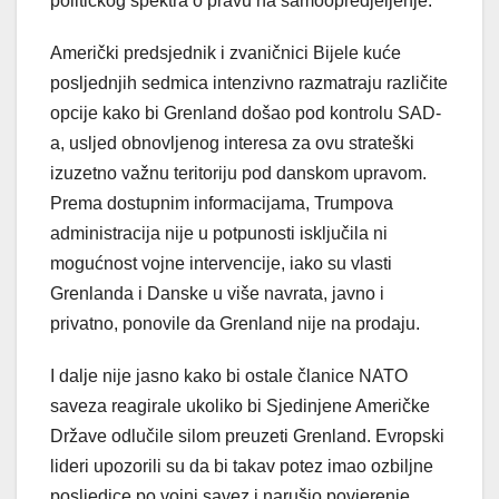
političkog spektra o pravu na samoopredjeljenje.
Američki predsjednik i zvaničnici Bijele kuće
posljednjih sedmica intenzivno razmatraju različite
opcije kako bi Grenland došao pod kontrolu SAD-
a, usljed obnovljenog interesa za ovu strateški
izuzetno važnu teritoriju pod danskom upravom.
Prema dostupnim informacijama, Trumpova
administracija nije u potpunosti isključila ni
mogućnost vojne intervencije, iako su vlasti
Grenlanda i Danske u više navrata, javno i
privatno, ponovile da Grenland nije na prodaju.
I dalje nije jasno kako bi ostale članice NATO
saveza reagirale ukoliko bi Sjedinjene Američke
Države odlučile silom preuzeti Grenland. Evropski
lideri upozorili su da bi takav potez imao ozbiljne
posljedice po vojni savez i narušio povjerenje