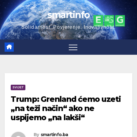
Skip
smartinfo
to
content
Solidarnost. Povjerenje. Inovativnost.
SVIJET
Trump: Grenland ćemo uzeti
„na teži način“ ako ne
uspijemo „na lakši“
By
smartinfo.ba