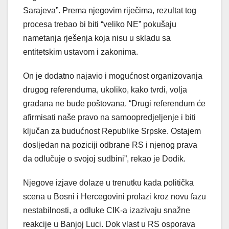
Sarajeva”. Prema njegovim riječima, rezultat tog
procesa trebao bi biti “veliko NE” pokušaju
nametanja rješenja koja nisu u skladu sa
entitetskim ustavom i zakonima.
On je dodatno najavio i mogućnost organizovanja
drugog referenduma, ukoliko, kako tvrdi, volja
građana ne bude poštovana. “Drugi referendum će
afirmisati naše pravo na samoopredjeljenje i biti
ključan za budućnost Republike Srpske. Ostajem
dosljedan na poziciji odbrane RS i njenog prava
da odlučuje o svojoj sudbini”, rekao je Dodik.
Njegove izjave dolaze u trenutku kada politička
scena u Bosni i Hercegovini prolazi kroz novu fazu
nestabilnosti, a odluke CIK-a izazivaju snažne
reakcije u Banjoj Luci. Dok vlast u RS osporava