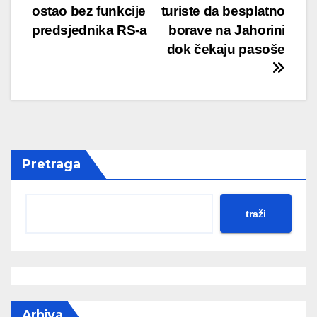
navigation
ostao bez funkcije
turiste da besplatno
predsjednika RS-a
borave na Jahorini
dok čekaju pasoše
Pretraga
traži
Arhiva