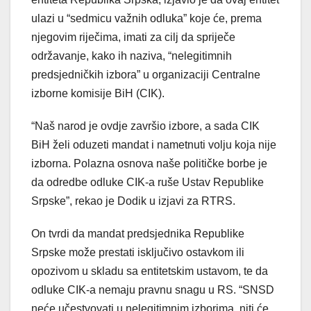
ulazi u “sedmicu važnih odluka” koje će, prema
njegovim riječima, imati za cilj da spriječe
održavanje, kako ih naziva, “nelegitimnih
predsjedničkih izbora” u organizaciji Centralne
izborne komisije BiH (CIK).
“Naš narod je ovdje završio izbore, a sada CIK
BiH želi oduzeti mandat i nametnuti volju koja nije
izborna. Polazna osnova naše političke borbe je
da odredbe odluke CIK-a ruše Ustav Republike
Srpske”, rekao je Dodik u izjavi za RTRS.
On tvrdi da mandat predsjednika Republike
Srpske može prestati isključivo ostavkom ili
opozivom u skladu sa entitetskim ustavom, te da
odluke CIK-a nemaju pravnu snagu u RS. “SNSD
neće učestvovati u nelegitimnim izborima, niti će