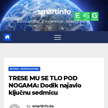
Skip
smartinfo
to
content
Solidarnost. Povjerenje. Inovativnost.
BOSNA I HERCEGOVINA
TRESE MU SE TLO POD
NOGAMA: Dodik najavio
ključnu sedmicu
By
smartinfo.ba