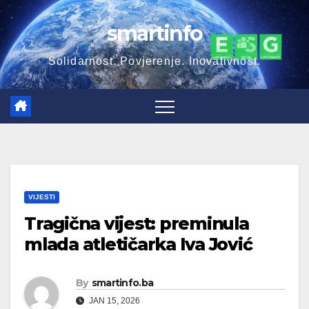
Skip
smartinfo
to
content
Solidarnost. Povjerenje. Inovativnost.
VIJESTI
Tragična vijest: preminula
mlada atletičarka Iva Jović
By
smartinfo.ba
JAN 15, 2026