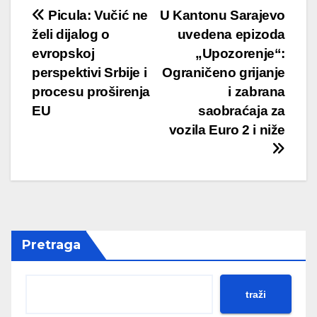
Post
Picula: Vučić ne
U Kantonu Sarajevo
želi dijalog o
uvedena epizoda
navigation
evropskoj
„Upozorenje“:
perspektivi Srbije i
Ograničeno grijanje
procesu proširenja
i zabrana
EU
saobraćaja za
vozila Euro 2 i niže
Pretraga
traži