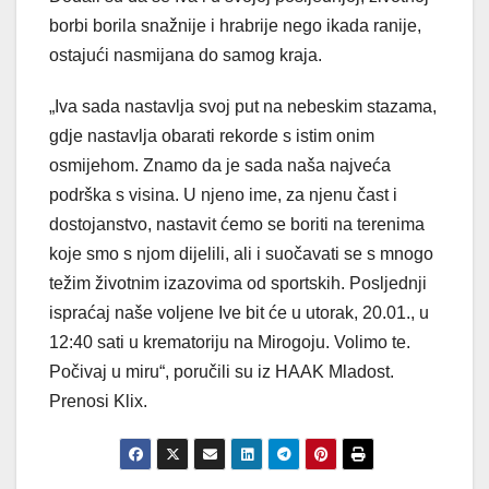
borbi borila snažnije i hrabrije nego ikada ranije,
ostajući nasmijana do samog kraja.
„Iva sada nastavlja svoj put na nebeskim stazama,
gdje nastavlja obarati rekorde s istim onim
osmijehom. Znamo da je sada naša najveća
podrška s visina. U njeno ime, za njenu čast i
dostojanstvo, nastavit ćemo se boriti na terenima
koje smo s njom dijelili, ali i suočavati se s mnogo
težim životnim izazovima od sportskih. Posljednji
ispraćaj naše voljene Ive bit će u utorak, 20.01., u
12:40 sati u krematoriju na Mirogoju. Volimo te.
Počivaj u miru“, poručili su iz HAAK Mladost.
Prenosi Klix.