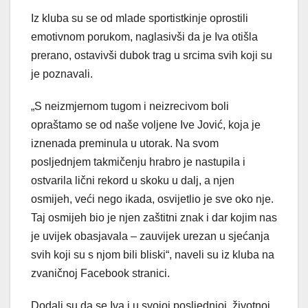
Iz kluba su se od mlade sportistkinje oprostili
emotivnom porukom, naglasivši da je Iva otišla
prerano, ostavivši dubok trag u srcima svih koji su
je poznavali.
„S neizmjernom tugom i neizrecivom boli
opraštamo se od naše voljene Ive Jović, koja je
iznenada preminula u utorak. Na svom
posljednjem takmičenju hrabro je nastupila i
ostvarila lični rekord u skoku u dalj, a njen
osmijeh, veći nego ikada, osvijetlio je sve oko nje.
Taj osmijeh bio je njen zaštitni znak i dar kojim nas
je uvijek obasjavala – zauvijek urezan u sjećanja
svih koji su s njom bili bliski“, naveli su iz kluba na
zvaničnoj Facebook stranici.
Dodali su da se Iva i u svojoj posljednjoj, životnoj