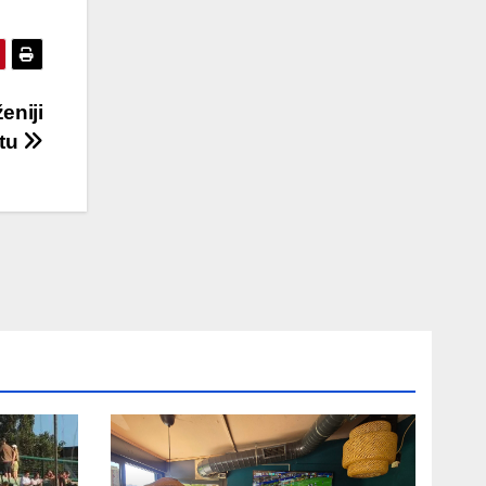
eniji
etu