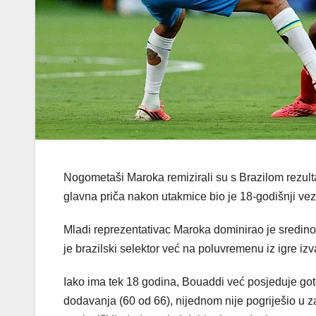
Nogometaši Maroka remizirali su s Brazilom rezult
glavna priča nakon utakmice bio je 18-godišnji v
Mladi reprezentativac Maroka dominirao je sredinom
je brazilski selektor već na poluvremenu iz igre i
Iako ima tek 18 godina, Bouaddi već posjeduje goto
dodavanja (60 od 66), nijednom nije pogriješio u zav