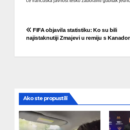
će francuska javnost teško zaboraviti gubitak jedn
Post
FIFA objavila statistiku: Ko su bili
najistaknutiji Zmajevi u remiju s Kanad
navigation
Ako ste propustili