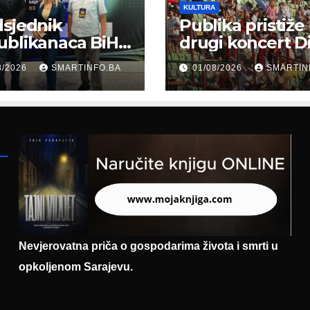
KULTURA
sjednik
Publika pristiže
ublikanaca BiH
drugi koncert D
 Garaplija
Merlina na Koš
8/2026
SMARTINFO.BA
01/08/2026
SMARTIN
ustvovao
entaciji
eralnog sajma
šljavanja
Nevjerovatna priča o gospodarima života i smrti u
opkoljenom Sarajevu.