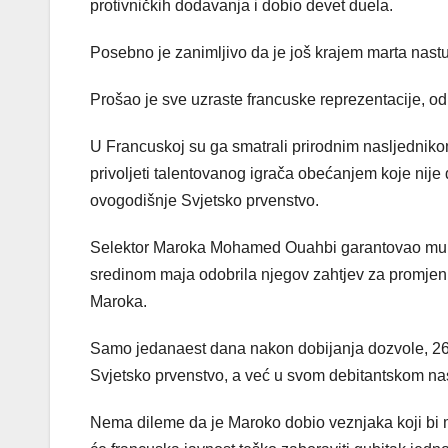
protivničkih dodavanja i dobio devet duela.
Posebno je zanimljivo da je još krajem marta nas
Prošao je sve uzraste francuske reprezentacije, od 
U Francuskoj su ga smatrali prirodnim nasljednik
privoljeti talentovanog igrača obećanjem koje nij
ovogodišnje Svjetsko prvenstvo.
Selektor Maroka Mohamed Ouahbi garantovao mu je
sredinom maja odobrila njegov zahtjev za promjenu
Maroka.
Samo jedanaest dana nakon dobijanja dozvole, 26
Svjetsko prvenstvo, a već u svom debitantskom nast
Nema dileme da je Maroko dobio veznjaka koji bi m