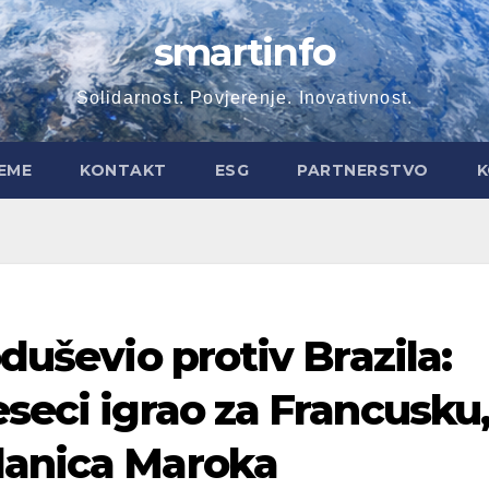
smartinfo
Solidarnost. Povjerenje. Inovativnost.
EME
KONTAKT
ESG
PARTNERSTVO
K
oduševio protiv Brazila:
eseci igrao za Francusku
danica Maroka