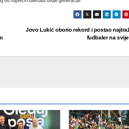
og od najvećih talenata svoje generacije.
Jovo Lukić oborio rekord i postao najtraž
om
fudbaler na svij