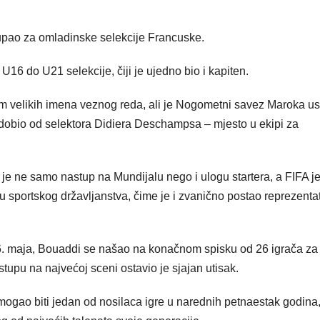
tupao za omladinske selekcije Francuske.
U16 do U21 selekcije, čiji je ujedno bio i kapiten.
om velikih imena veznog reda, ali je Nogometni savez Maroka u
e dobio od selektora Didiera Deschampsa – mjesto u ekipi za
 ne samo nastup na Mundijalu nego i ulogu startera, a FIFA j
 sportskog državljanstva, čime je i zvanično postao reprezenta
. maja, Bouaddi se našao na konačnom spisku od 26 igrača za
upu na najvećoj sceni ostavio je sjajan utisak.
ogao biti jedan od nosilaca igre u narednih petnaestak godina