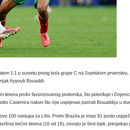
atom 1:1 u susretu prvog kola grupe C na Svjetskom prvenstvu,
eznjak Ayyoub Bouaddi.
 terena protiv favorizovanog protivnika, što potvrđuje i činjeni
zvadio Casemira nakon što nije uspijevao parirati Bouaddiju u du
vo 100 nastupa za Lille. Protiv Brazila je imao 91 posto uspješ
ršnoj trećini terena (16 od 16), osvojio je šest lopti, presjekao 