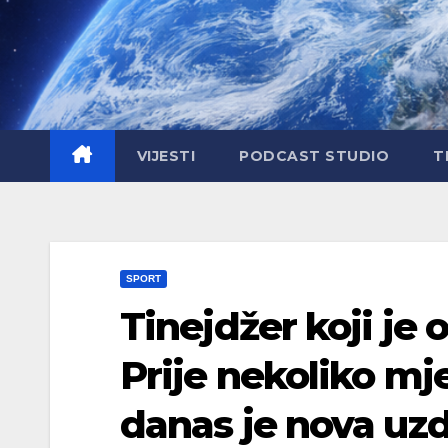
Skip
to
content
VIJESTI
PODCAST STUDIO
T
SPORT
Tinejdžer koji je 
Prije nekoliko mj
danas je nova uz