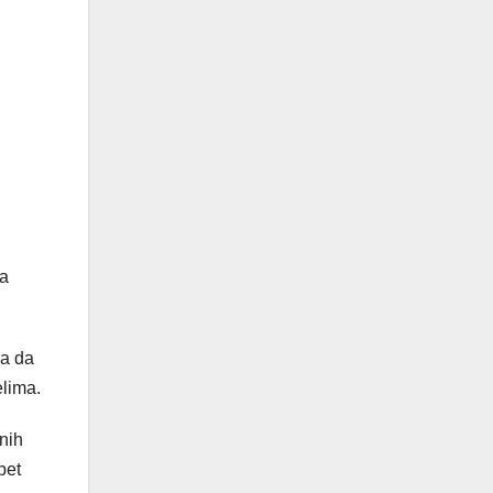
 a
ca da
elima.
nih
pet