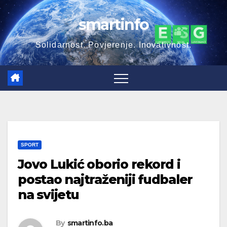
Skip
smartinfo
to
content
Solidarnost. Povjerenje. Inovativnost.
SPORT
Jovo Lukić oborio rekord i
postao najtraženiji fudbaler
na svijetu
By
smartinfo.ba