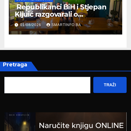
Republikanci BiH i Stjepan
Kljuić razgovarali o
evropskom putu Bosne i
01/08/2026
SMARTINFO.BA
Hercegovine
Pretraga
TRAŽI