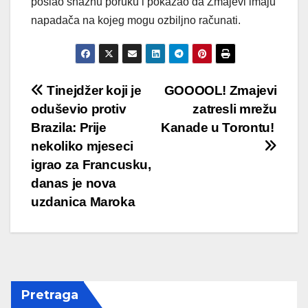
poslao snažnu poruku i pokazao da Zmajevi imaju
napadača na kojeg mogu ozbiljno računati.
Post
Tinejdžer koji je
GOOOOL! Zmajevi
oduševio protiv
zatresli mrežu
navigation
Brazila: Prije
Kanade u Torontu!
nekoliko mjeseci
igrao za Francusku,
danas je nova
uzdanica Maroka
Pretraga