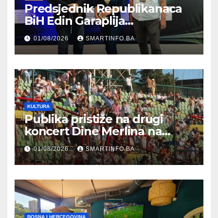
Predsjednik Republikanaca
BiH Edin Garaplija
prisustvovao prezentaciji
01/08/2026
SMARTINFO.BA
Federalnog sajma
zapošljavanja
KULTURA
Publika pristiže na drugi
koncert Dine Merlina na
Koševu
01/08/2026
SMARTINFO.BA
BOSNA I HERCEGOVINA