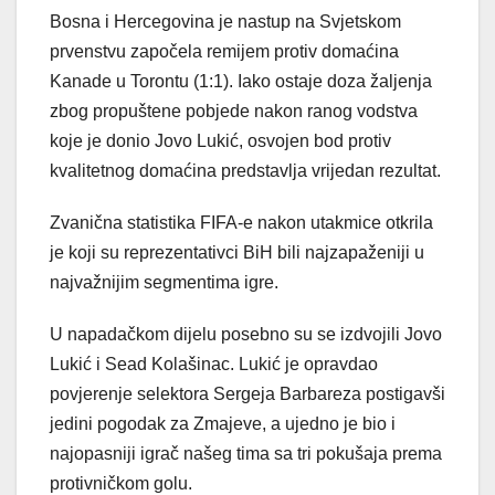
Bosna i Hercegovina je nastup na Svjetskom
prvenstvu započela remijem protiv domaćina
Kanade u Torontu (1:1). Iako ostaje doza žaljenja
zbog propuštene pobjede nakon ranog vodstva
koje je donio Jovo Lukić, osvojen bod protiv
kvalitetnog domaćina predstavlja vrijedan rezultat.
Zvanična statistika FIFA-e nakon utakmice otkrila
je koji su reprezentativci BiH bili najzapaženiji u
najvažnijim segmentima igre.
U napadačkom dijelu posebno su se izdvojili Jovo
Lukić i Sead Kolašinac. Lukić je opravdao
povjerenje selektora Sergeja Barbareza postigavši
jedini pogodak za Zmajeve, a ujedno je bio i
najopasniji igrač našeg tima sa tri pokušaja prema
protivničkom golu.