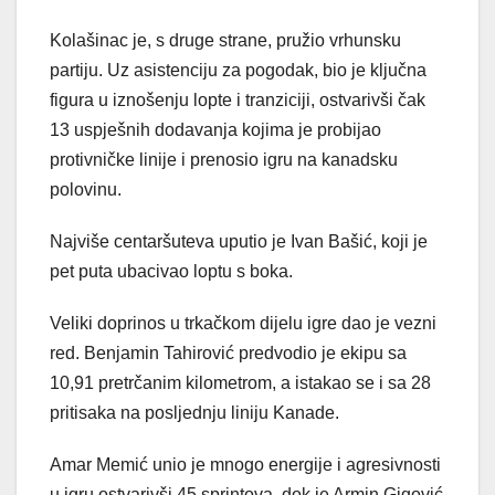
Kolašinac je, s druge strane, pružio vrhunsku
partiju. Uz asistenciju za pogodak, bio je ključna
figura u iznošenju lopte i tranziciji, ostvarivši čak
13 uspješnih dodavanja kojima je probijao
protivničke linije i prenosio igru na kanadsku
polovinu.
Najviše centaršuteva uputio je Ivan Bašić, koji je
pet puta ubacivao loptu s boka.
Veliki doprinos u trkačkom dijelu igre dao je vezni
red. Benjamin Tahirović predvodio je ekipu sa
10,91 pretrčanim kilometrom, a istakao se i sa 28
pritisaka na posljednju liniju Kanade.
Amar Memić unio je mnogo energije i agresivnosti
u igru ostvarivši 45 sprintova, dok je Armin Gigović