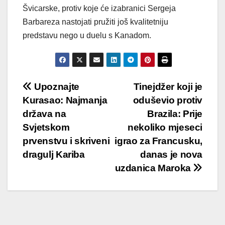
Švicarske, protiv koje će izabranici Sergeja
Barbareza nastojati pružiti još kvalitetniju
predstavu nego u duelu s Kanadom.
Post
Upoznajte
Tinejdžer koji je
Kurasao: Najmanja
oduševio protiv
navigation
država na
Brazila: Prije
Svjetskom
nekoliko mjeseci
prvenstvu i skriveni
igrao za Francusku,
dragulj Kariba
danas je nova
uzdanica Maroka