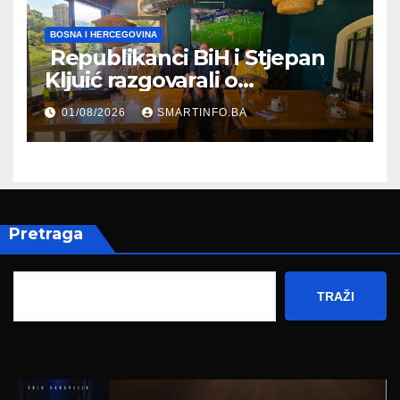
BOSNA I HERCEGOVINA
Republikanci BiH i Stjepan
Kljuić razgovarali o
evropskom putu Bosne i
01/08/2026
SMARTINFO.BA
Hercegovine
Pretraga
TRAŽI