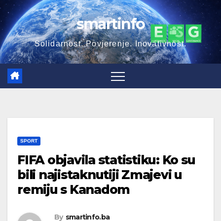
Skip
smartinfo
to
content
Solidarnost. Povjerenje. Inovativnost.
SPORT
FIFA objavila statistiku: Ko su
bili najistaknutiji Zmajevi u
remiju s Kanadom
By
smartinfo.ba