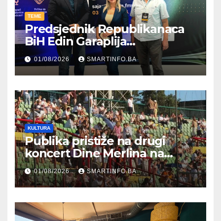
TEME
Predsjednik Republikanaca
BiH Edin Garaplija
prisustvovao prezentaciji
01/08/2026
SMARTINFO.BA
Federalnog sajma
zapošljavanja
KULTURA
Publika pristiže na drugi
koncert Dine Merlina na
Koševu
01/08/2026
SMARTINFO.BA