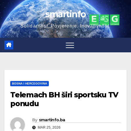
Skip
smartinfo
to
content
Solidarnost. Povjerenje. Inovativnost.
BOSNA I HERCEGOVINA
Telemach BH širi sportsku TV
ponudu
By
smartinfo.ba
MAR 25, 2026