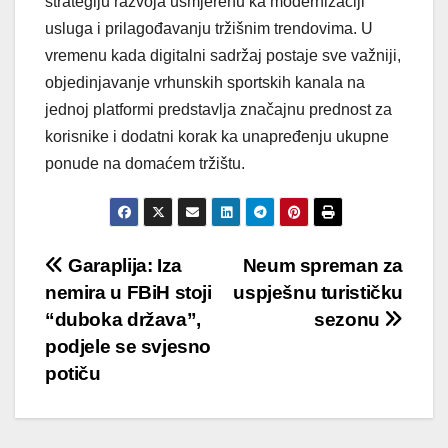
strategiju razvoja usmjerenu ka modernizaciji
usluga i prilagođavanju tržišnim trendovima. U
vremenu kada digitalni sadržaj postaje sve važniji,
objedinjavanje vrhunskih sportskih kanala na
jednoj platformi predstavlja značajnu prednost za
korisnike i dodatni korak ka unapređenju ukupne
ponude na domaćem tržištu.
Post
Garaplija: Iza
Neum spreman za
nemira u FBiH stoji
uspješnu turističku
navigation
“duboka država”,
sezonu
podjele se svjesno
potiču