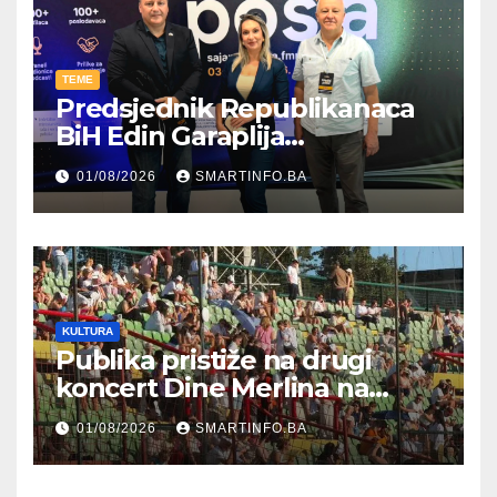
TEME
Predsjednik Republikanaca
BiH Edin Garaplija
prisustvovao prezentaciji
01/08/2026
SMARTINFO.BA
Federalnog sajma
zapošljavanja
KULTURA
Publika pristiže na drugi
koncert Dine Merlina na
Koševu
01/08/2026
SMARTINFO.BA