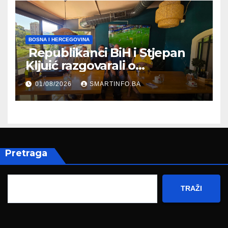
BOSNA I HERCEGOVINA
Republikanci BiH i Stjepan
Kljuić razgovarali o
evropskom putu Bosne i
01/08/2026
SMARTINFO.BA
Hercegovine
Pretraga
TRAŽI