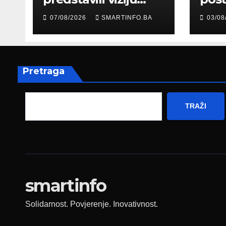
moderne Bosne i
šale
07/08/2026
SMARTINFO.BA
03/08
Hercegovine
paro
ambasadoru
por
Njemačke
Pretraga
TRAŽI
smartinfo
Solidarnost. Povjerenje. Inovativnost.