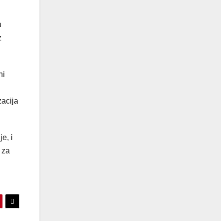
u
z
ni
zacija
e, i
 za
.