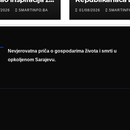
: Građani kroz
Edin Garaplija
/2026
SMARTINFO.BA
01/08/2026
SMARTINF
diju poslali
prisustvovao
uku
prezentaciji
Federalnog saj
zapošljavanja
Nevjerovatna priča o gospodarima života i smrti u
opkoljenom Sarajevu.