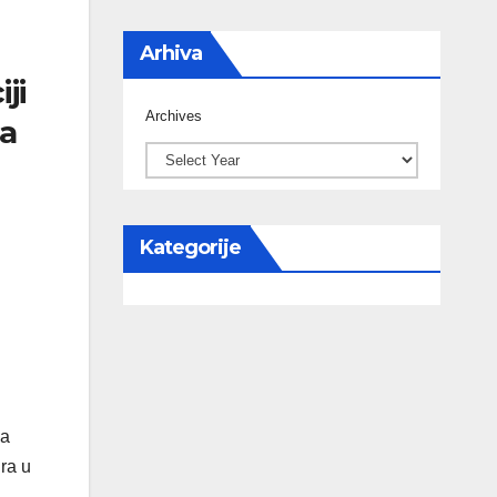
Arhiva
ji
Archives
na
Kategorije
za
ra u
g