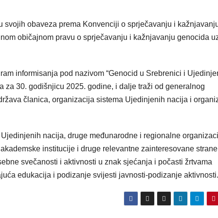
ju svojih obaveza prema Konvenciji o sprječavanju i kažnjavanj
odnom običajnom pravu o sprječavanju i kažnjavanju genocida u
gram informisanja pod nazivom “Genocid u Srebrenici i Ujedinje
 za 30. godišnjicu 2025. godine, i dalje traži od generalnog
država članica, organizacija sistema Ujedinjenih nacija i organi
 Ujedinjenih nacija, druge međunarodne i regionalne organizacij
, akademske institucije i druge relevantne zainteresovane strane
bne svečanosti i aktivnosti u znak sjećanja i počasti žrtvama
ća edukacija i podizanje svijesti javnosti-podizanje aktivnosti