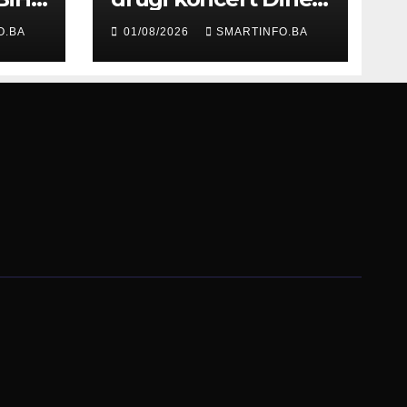
Merlina na Koševu
O.BA
01/08/2026
SMARTINFO.BA
ma