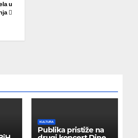
ela u
anja
KULTURA
Publika pristiže na
BiH
drugi koncert Dine