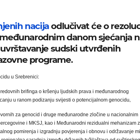
njenih nacija
odlučivat će o rezoluci
ava međunarodnim danom sjećanja 
i uvrštavanje sudski utvrđenih
razovne programe.
ocidu u Srebrenici:
t redovnih brifinga o kršenju ljudskih prava i međunarodnog
icanju u ranom podizanju svijesti o potencijalnom genocidu,
vornih za genocid i druge međunarodne zločine u nacionalnim
Hercegovine i MKSJ, kao i Međunarodni rezidualni mehanizam 
alnog pomirenja i izgradnju povjerenja i obnovu i održavanje mi
na regionalna saradnja između državnih tužilaštava od suštinsko