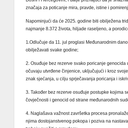
značaja za poticanje mira, pravde, istine i pomir
Napominjući da će 2025. godine biti obilježena tri
najmanje 8.372 života, hiljade raseljeno, a porodic
1.Odlučuje da 11. jul proglasi Međunarodnim danom
obilježavati svake godine;
2. Osuđuje bez rezerve svako poricanje genocida u
očuvaju utvrđene činjenice, uključujući i kroz svo
znak sjećanja, u cilju sprječavanja poricanja i iskr
3. Također bez rezerve osuđuje postupke kojima se v
čovječnosti i genocid od strane međunarodnih sud
4. Naglašava važnost završetka procesa pronalaženj
njima dostojanstvenog pokopa i poziva na nastavak 