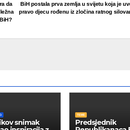
ra da
BiH postala prva zemlja u svijetu koja je uv
dležna
pravo djecu rođenu iz zločina ratnog silov
 BiH?
G
TEME
ikov snimak
Predsjednik
ao inspiracija za
Republikanaca 