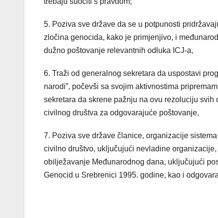
trebaju suočiti s pravdom;
5. Poziva sve države da se u potpunosti pridržava
zločina genocida, kako je primjenjivo, i međunar
dužno poštovanje relevantnih odluka ICJ-a,
6. Traži od generalnog sekretara da uspostavi pro
narodi”, počevši sa svojim aktivnostima pripremama
sekretara da skrene pažnju na ovu rezoluciju svih 
civilnog društva za odgovarajuće poštovanje,
7. Poziva sve države članice, organizacije sistema
civilno društvo, uključujući nevladine organizacije
obilježavanje Međunarodnog dana, uključujući pose
Genocid u Srebrenici 1995. godine, kao i odgovaraju