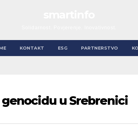
smartinfo
Solidarnost. Povjerenje. Inovativnost.
ME
KONTAKT
ESG
PARTNERSTVO
K
o genocidu u Srebrenici