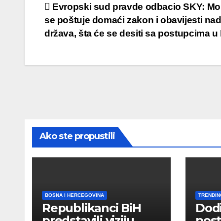
Post
Evropski sud pravde odbacio SKY: Mo
se poštuje domaći zakon i obavijesti na
navigation
država, šta će se desiti sa postupcima u
Ako ste propustili
BOSNA I HERCEGOVINA
TRENDIN
Republikanci BiH
Dod
predstavili viziju
post