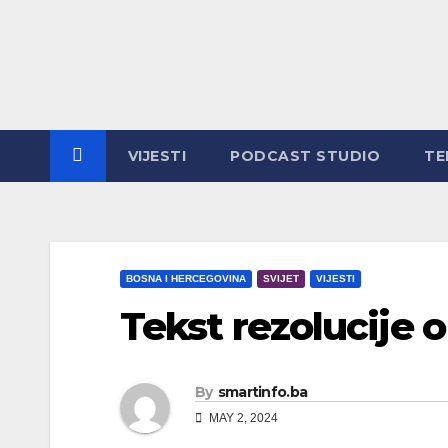
Skip
to
content
VIJESTI
PODCAST STUDIO
TE
BOSNA I HERCEGOVINA
SVIJET
VIJESTI
Tekst rezolucije 
By
smartinfo.ba
MAY 2, 2024