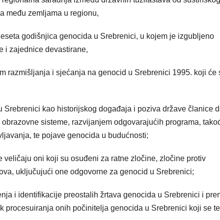
enja među zemljama u regionu,
deseta godišnjica genocida u Srebrenici, u kojem je izgubljeno
e i zajednice devastirane,
 razmišljanja i sjećanja na genocid u Srebrenici 1995. koji će 
 Srebrenici kao historijskog događaja i poziva države članice 
je obrazovne sisteme, razvijanjem odgovarajućih programa, tako
ivljavanja, te pojave genocida u budućnosti;
eličaju oni koji su osuđeni za ratne zločine, zločine protiv
ova, uključujući one odgovorne za genocid u Srebrenici;
a i identifikacije preostalih žrtava genocida u Srebrenici i pr
procesuiranja onih počinitelja genocida u Srebrenici koji se t