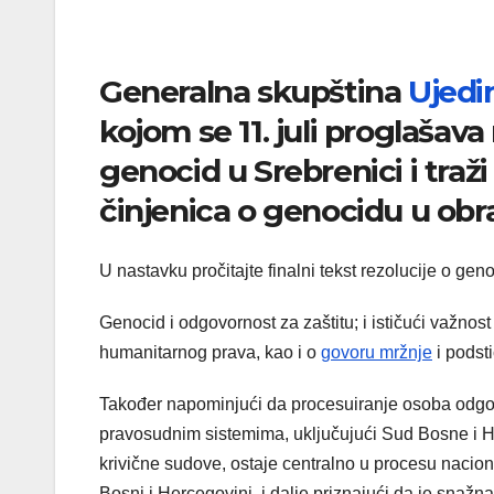
Generalna skupština
Ujedi
kojom se 11. juli proglaš
genocid u Srebrenici i traž
činjenica o genocidu u ob
U nastavku pročitajte finalni tekst rezolucije o gen
Genocid i odgovornost za zaštitu; i ističući važnos
humanitarnog prava, kao i o
govoru mržnje
i podst
Također napominjući da procesuiranje osoba odgo
pravosudnim sistemima, uključujući Sud Bosne i 
krivične sudove, ostaje centralno u procesu nacion
Bosni i Hercegovini, i dalje priznajući da je snaž