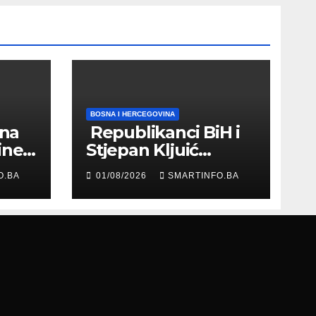
BOSNA I HERCEGOVINA
 na
Republikanci BiH i
ine
Stjepan Kljuić
evu
razgovarali o
O.BA
01/08/2026
SMARTINFO.BA
evropskom putu
Bosne i
Hercegovine