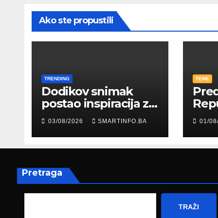
Ako ste propustili
TRENDING
TEME
Dodikov snimak
Pred
postao inspiracija za
Rep
šale: Građani kroz
Edin
03/08/2026
SMARTINFO.BA
01/08
parodiju poslali
pris
poruku
prez
Fed
zapo
Pretraga
TRAŽI