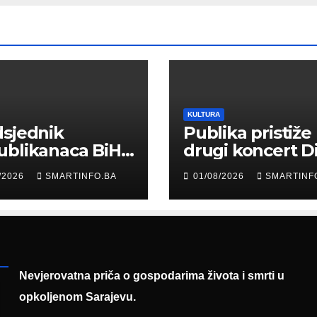
KULTURA
sjednik
Publika pristiže
ublikanaca BiH
drugi koncert D
 Garaplija
Merlina na Koš
/2026
SMARTINFO.BA
01/08/2026
SMARTINF
ustvovao
entaciji
eralnog sajma
šljavanja
Nevjerovatna priča o gospodarima života i smrti u
opkoljenom Sarajevu.