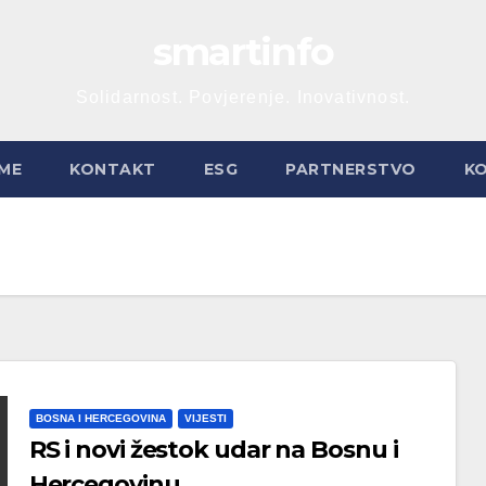
smartinfo
Solidarnost. Povjerenje. Inovativnost.
ME
KONTAKT
ESG
PARTNERSTVO
K
BOSNA I HERCEGOVINA
VIJESTI
RS i novi žestok udar na Bosnu i
Hercegovinu