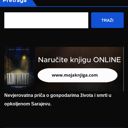
Pretraga
TRAŽI
Nevjerovatna priča o gospodarima života i smrti u
opkoljenom Sarajevu.