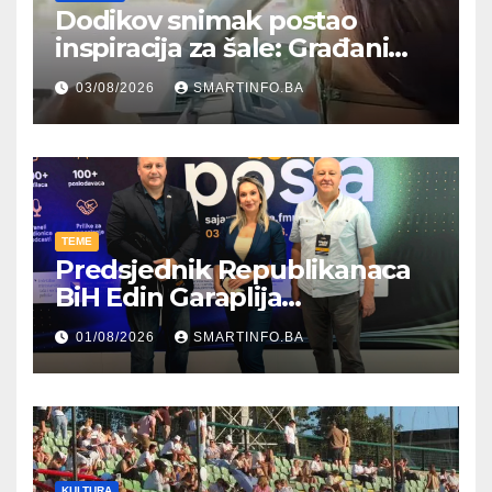
Dodikov snimak postao
inspiracija za šale: Građani
kroz parodiju poslali poruku
03/08/2026
SMARTINFO.BA
TEME
Predsjednik Republikanaca
BiH Edin Garaplija
prisustvovao prezentaciji
01/08/2026
SMARTINFO.BA
Federalnog sajma
zapošljavanja
KULTURA