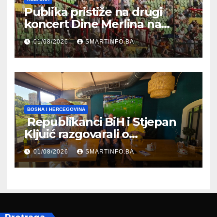
Publika pristiže na drugi
koncert Dine Merlina na
Koševu
01/08/2026
SMARTINFO.BA
BOSNA I HERCEGOVINA
Republikanci BiH i Stjepan
Kljuić razgovarali o
evropskom putu Bosne i
01/08/2026
SMARTINFO.BA
Hercegovine