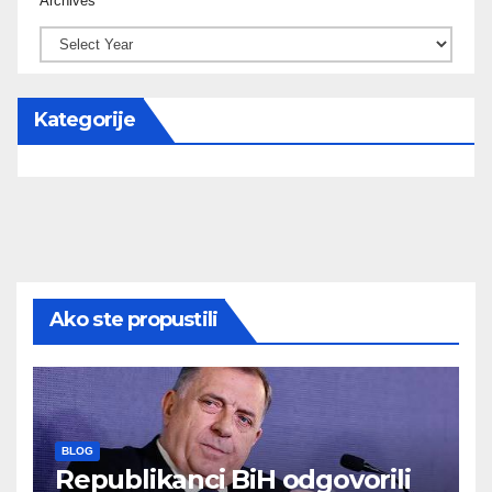
Archives
Kategorije
Ako ste propustili
BLOG
Republikanci BiH odgovorili