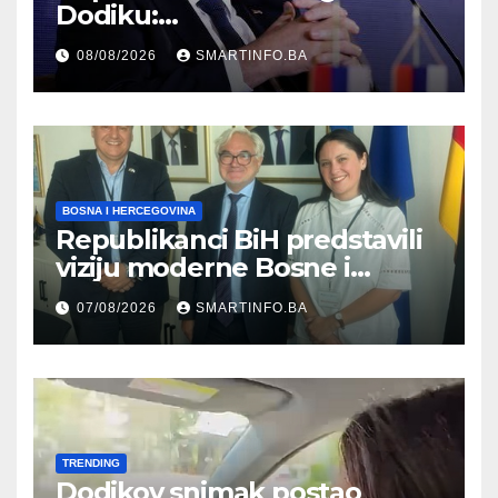
Dodiku:
Bosanskohercegovačka
08/08/2026
SMARTINFO.BA
kultura postoji i pripada svim
građanima
BOSNA I HERCEGOVINA
Republikanci BiH predstavili
viziju moderne Bosne i
Hercegovine ambasadoru
07/08/2026
SMARTINFO.BA
Njemačke
TRENDING
Dodikov snimak postao