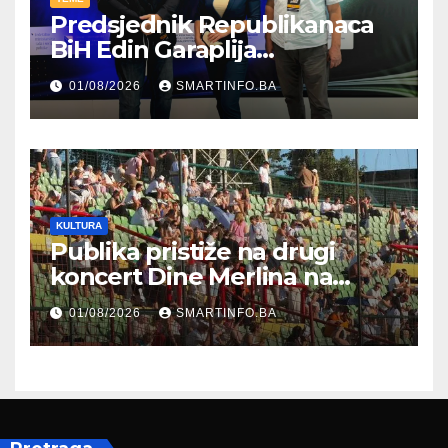
Predsjednik Republikanaca
BiH Edin Garaplija
prisustvovao prezentaciji
01/08/2026
SMARTINFO.BA
Federalnog sajma
zapošljavanja
KULTURA
Publika pristiže na drugi
koncert Dine Merlina na
Koševu
01/08/2026
SMARTINFO.BA