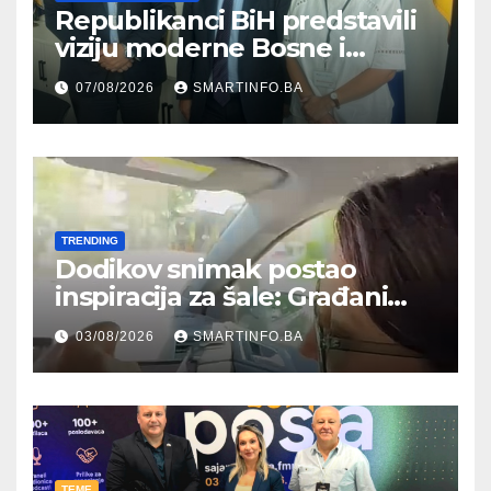
Republikanci BiH predstavili
viziju moderne Bosne i
Hercegovine ambasadoru
07/08/2026
SMARTINFO.BA
Njemačke
TRENDING
Dodikov snimak postao
inspiracija za šale: Građani
kroz parodiju poslali poruku
03/08/2026
SMARTINFO.BA
TEME