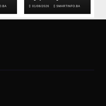
evu
razgovarali o
O.BA
01/08/2026
SMARTINFO.BA
evropskom putu
Bosne i
Hercegovine