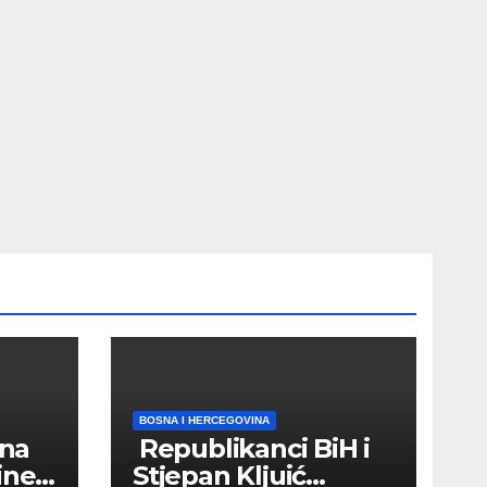
BOSNA I HERCEGOVINA
 na
Republikanci BiH i
ine
Stjepan Kljuić