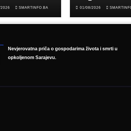
 Garaplija
Merlina na Koš
/2026
SMARTINFO.BA
01/08/2026
SMARTINF
ustvovao
entaciji
eralnog sajma
šljavanja
Nevjerovatna priča o gospodarima života i smrti u
opkoljenom Sarajevu.