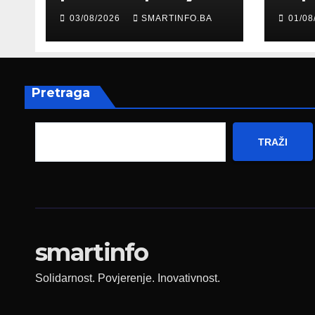
šale: Građani kroz
Edin
03/08/2026
SMARTINFO.BA
01/08
parodiju poslali
pris
poruku
prez
Fed
zapo
Pretraga
TRAŽI
smartinfo
Solidarnost. Povjerenje. Inovativnost.