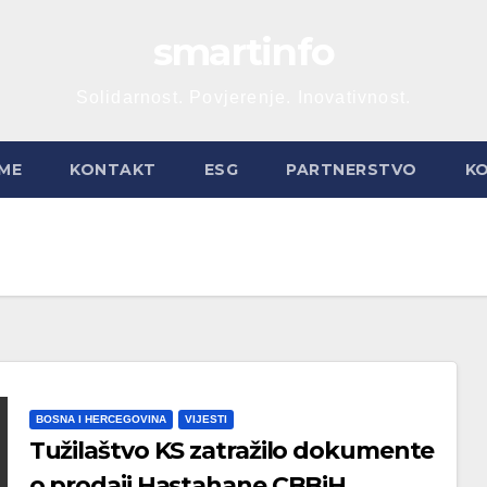
smartinfo
Solidarnost. Povjerenje. Inovativnost.
ME
KONTAKT
ESG
PARTNERSTVO
K
BOSNA I HERCEGOVINA
VIJESTI
Tužilaštvo KS zatražilo dokumente
o prodaji Hastahane CBBiH