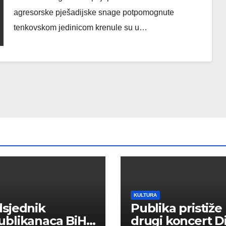
agresorske pješadijske snage potpomognute
tenkovskom jedinicom krenule su u…
KULTURA
sjednik
Publika pristiže
ublikanaca BiH
drugi koncert D