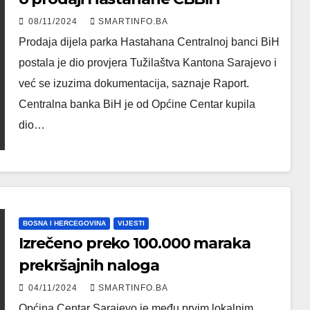
08/11/2024
SMARTINFO.BA
Prodaja dijela parka Hastahana Centralnoj banci BiH
postala je dio provjera Tužilaštva Kantona Sarajevo i
već se izuzima dokumentacija, saznaje Raport.
Centralna banka BiH je od Općine Centar kupila
dio…
BOSNA I HERCEGOVINA
VIJESTI
Izrečeno preko 100.000 maraka
prekršajnih naloga
04/11/2024
SMARTINFO.BA
Općina Centar Sarajevo je među prvim lokalnim