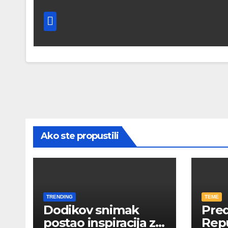
Ako ste propustili
TRENDING
TEME
Dodikov snimak
Pred
postao inspiracija za
Rep