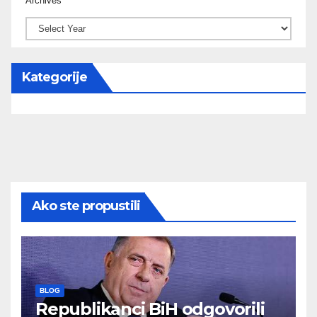
Archives
Kategorije
Ako ste propustili
BLOG
Republikanci BiH odgovorili