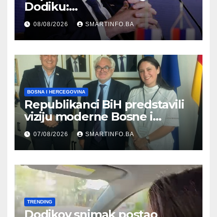
Dodiku:
Bosanskohercegovačka
08/08/2026
SMARTINFO.BA
kultura postoji i pripada svim
građanima
BOSNA I HERCEGOVINA
Republikanci BiH predstavili
viziju moderne Bosne i
Hercegovine ambasadoru
07/08/2026
SMARTINFO.BA
Njemačke
TRENDING
Dodikov snimak postao