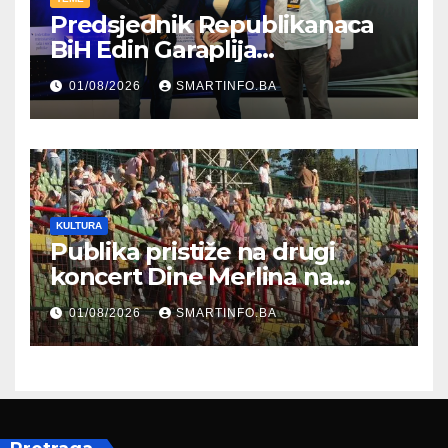
Predsjednik Republikanaca
BiH Edin Garaplija
prisustvovao prezentaciji
01/08/2026
SMARTINFO.BA
Federalnog sajma
zapošljavanja
KULTURA
Publika pristiže na drugi
koncert Dine Merlina na
Koševu
01/08/2026
SMARTINFO.BA