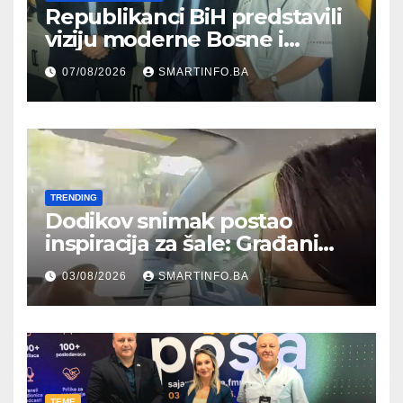
Republikanci BiH predstavili
viziju moderne Bosne i
Hercegovine ambasadoru
07/08/2026
SMARTINFO.BA
Njemačke
TRENDING
Dodikov snimak postao
inspiracija za šale: Građani
kroz parodiju poslali poruku
03/08/2026
SMARTINFO.BA
TEME