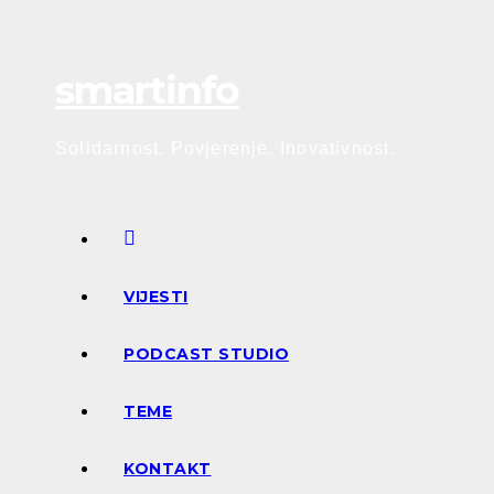
Skip
to
smartinfo
content
Solidarnost. Povjerenje. Inovativnost.
VIJESTI
PODCAST STUDIO
TEME
KONTAKT