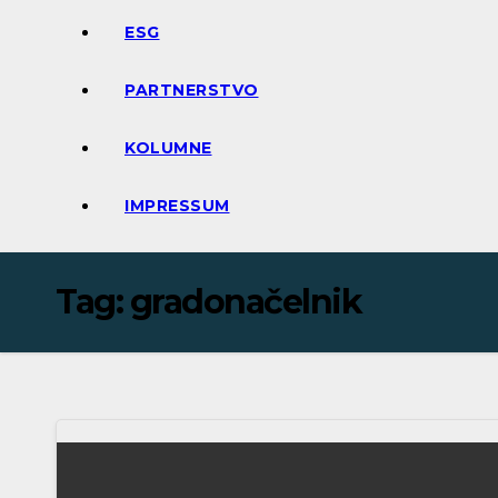
ESG
PARTNERSTVO
KOLUMNE
IMPRESSUM
Tag:
gradonačelnik