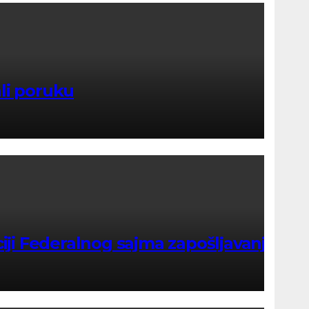
ali poruku
iji Federalnog sajma zapošljavanja