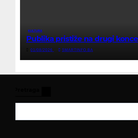
KULTURA
Publika pristiže na drugi konc
01/08/2026
SMARTINFO.BA
Pretraga