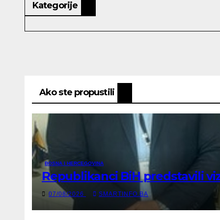
Kategorije
Ako ste propustili
BOSNA I HERCEGOVINA
Republikanci BiH predstavili 
07/08/2026
SMARTINFO.BA