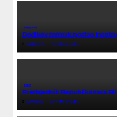
TRENDING
Dodikov snimak postao inspiraci
03/08/2026
SMARTINFO.BA
TEME
Predsjednik Republikanaca BiH 
01/08/2026
SMARTINFO.BA