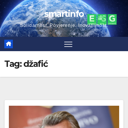
Skip
smartinfo
to
content
Solidarnost. Povjerenje. Inovativnost.
Tag:
džafić