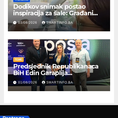
Dodikov snimak postao
inspiracija za šale: Građani
kroz parodiju poslali poruku
03/08/2026
SMARTINFO.BA
TEME
Predsjednik Republikanaca
BiH Edin Garaplija
prisustvovao prezentaciji
01/08/2026
SMARTINFO.BA
Federalnog sajma
zapošljavanja