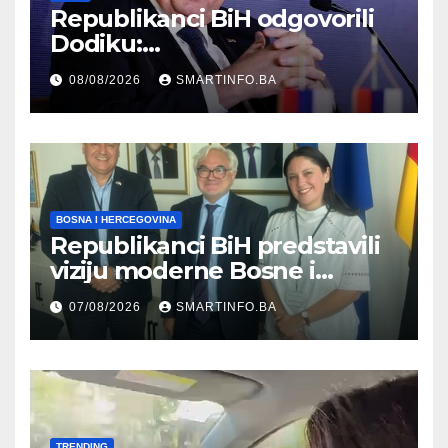
Republikanci BiH odgovorili
Dodiku:
Bosanskohercegovačka
08/08/2026
SMARTINFO.BA
kultura postoji i pripada svim
građanima
BOSNA I HERCEGOVINA
Republikanci BiH predstavili
viziju moderne Bosne i
Hercegovine ambasadoru
07/08/2026
SMARTINFO.BA
Njemačke
TRENDING