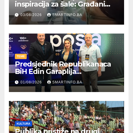
inspiracija za šale: Građani
kroz parodiju poslali poruku
03/08/2026
SMARTINFO.BA
TEME
Predsjednik Republikanaca
BiH Edin Garaplija
prisustvovao prezentaciji
01/08/2026
SMARTINFO.BA
Federalnog sajma
zapošljavanja
KULTURA
Publika pristiže na drugi