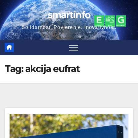
Skip
smartinfo
to
content
Solidarnost. Povjerenje. Inovativnost.
Tag:
akcija eufrat