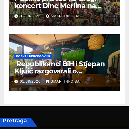
koncert Dine Merlina na
Koševu
01/08/2026
SMARTINFO.BA
BOSNA I HERCEGOVINA
Republikanci BiH i Stjepan
Kljuić razgovarali o
evropskom putu Bosne i
01/08/2026
SMARTINFO.BA
Hercegovine
Pretraga