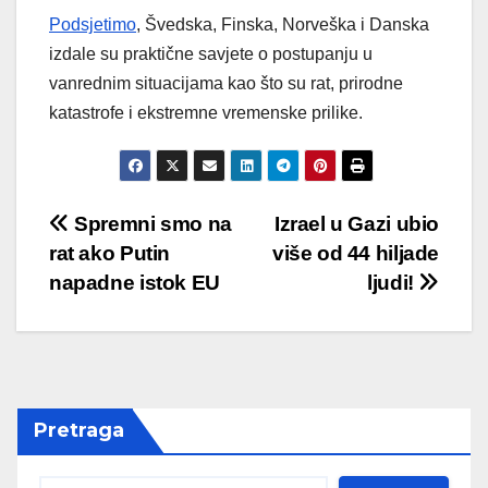
Podsjetimo
, Švedska, Finska, Norveška i Danska
izdale su praktične savjete o postupanju u
vanrednim situacijama kao što su rat, prirodne
katastrofe i ekstremne vremenske prilike.
Post
Spremni smo na
Izrael u Gazi ubio
rat ako Putin
više od 44 hiljade
navigation
napadne istok EU
ljudi!
Pretraga