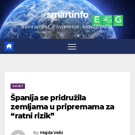
Skip
smartinfo
to
content
Solidarnost. Povjerenje. Inovativnost.
SVIJET
Španija se pridružila
zemljama u pripremama za
“ratni rizik”
By
Majda Velić