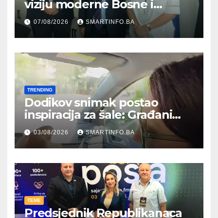
viziju moderne Bosne i
Hercegovine ambasadoru
07/08/2026
SMARTINFO.BA
Njemačke
TRENDING
Dodikov snimak postao
inspiracija za šale: Građani
kroz parodiju poslali poruku
03/08/2026
SMARTINFO.BA
TEME
Predsjednik Republikanaca