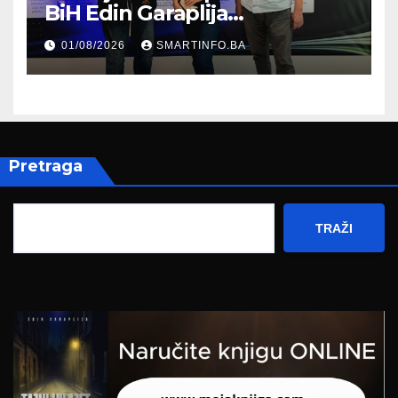
BiH Edin Garaplija
prisustvovao prezentaciji
01/08/2026
SMARTINFO.BA
Federalnog sajma
zapošljavanja
Pretraga
TRAŽI