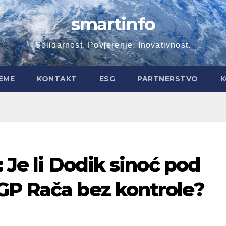
smartinfo
Solidarnost. Povjerenje. Inovativnost.
EME
KONTAKT
ESG
PARTNERSTVO
K
 Je li Dodik sinoć pod
GP Rača bez kontrole?