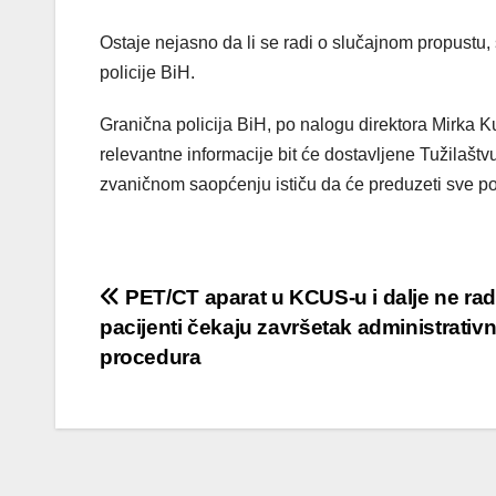
Ostaje nejasno da li se radi o slučajnom propustu,
policije BiH.
Granična policija BiH, po nalogu direktora Mirka 
relevantne informacije bit će dostavljene Tužilaš
zvaničnom saopćenju ističu da će preduzeti sve potr
Post
PET/CT aparat u KCUS-u i dalje ne rad
pacijenti čekaju završetak administrativn
navigation
procedura