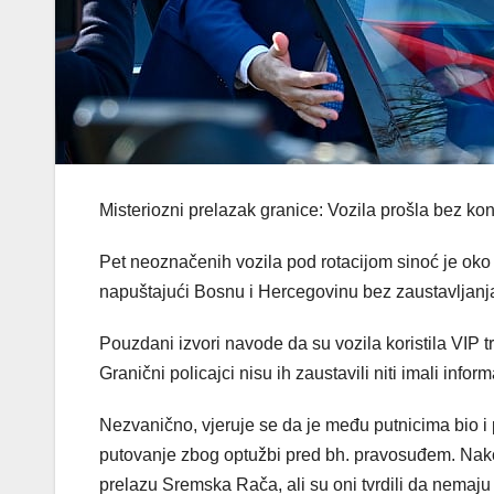
Misteriozni prelazak granice: Vozila prošla bez k
Pet neoznačenih vozila pod rotacijom sinoć je oko
napuštajući Bosnu i Hercegovinu bez zaustavljanja
Pouzdani izvori navode da su vozila koristila VIP t
Granični policajci nisu ih zaustavili niti imali info
Nezvanično, vjeruje se da je među putnicima bio i
putovanje zbog optužbi pred bh. pravosuđem. Nakon 
prelazu Sremska Rača, ali su oni tvrdili da nemaju