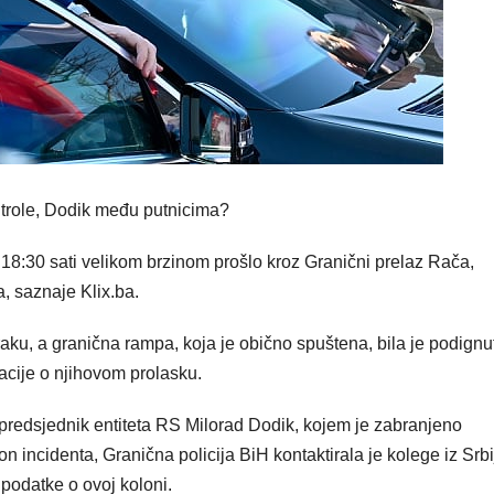
ontrole, Dodik među putnicima?
 18:30 sati velikom brzinom prošlo kroz Granični prelaz Rača,
, saznaje Klix.ba.
raku, a granična rampa, koja je obično spuštena, bila je podignu
rmacije o njihovom prolasku.
 predsjednik entiteta RS Milorad Dodik, kojem je zabranjeno
incidenta, Granična policija BiH kontaktirala je kolege iz Srbi
 podatke o ovoj koloni.