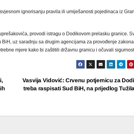
 svjesnom ignorisanju pravila ili umiješanosti pojedinaca iz Gra
Kuprešakovića, provodi istragu o Dodikovom prelasku granice. S
tvu BiH, uz saradnju sa drugim agencijama za provođenje zakona
ebne mjere kako bi zaštitili državnu granicu i očuvali sigurnos
i,
Vasvija Vidović: Crvenu potjernicu za Do
ih
treba raspisati Sud BiH, na prijedlog Tužil