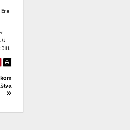
nične
ve
. U
t BiH.
dikom
aštva