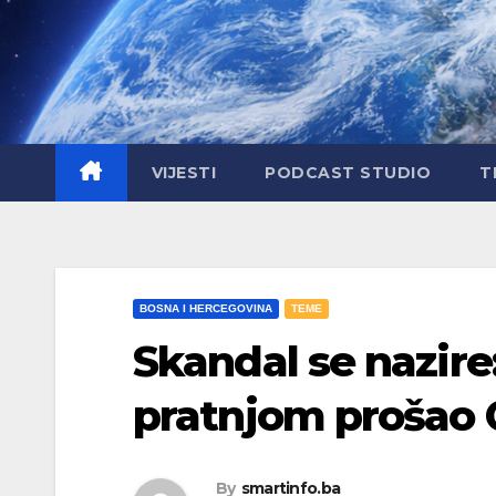
Skip
to
content
VIJESTI
PODCAST STUDIO
T
BOSNA I HERCEGOVINA
TEME
Skandal se nazire:
pratnjom prošao 
By
smartinfo.ba