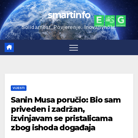
Skip
smartinfo
to
content
Solidarnost. Povjerenje. Inovativnost.
VIJESTI
Sanin Musa poručio: Bio sam
priveden i zadržan,
izvinjavam se pristalicama
zbog ishoda događaja