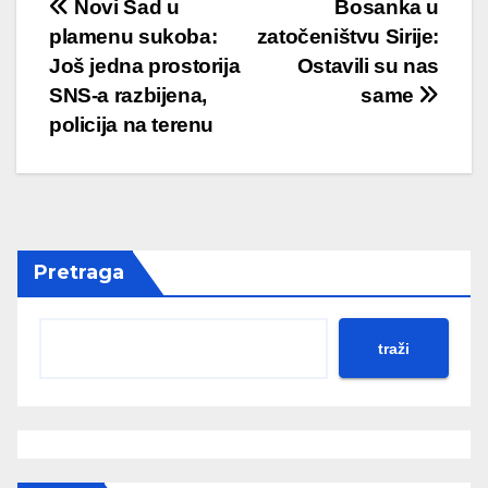
Post
Novi Sad u
Bosanka u
plamenu sukoba:
zatočeništvu Sirije:
navigation
Još jedna prostorija
Ostavili su nas
SNS-a razbijena,
same
policija na terenu
Pretraga
traži