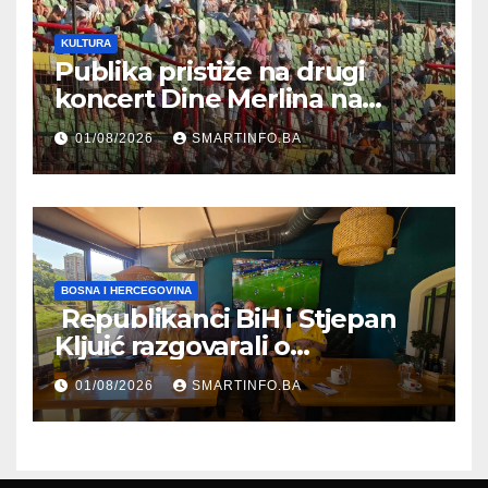
KULTURA
Publika pristiže na drugi
koncert Dine Merlina na
Koševu
01/08/2026
SMARTINFO.BA
BOSNA I HERCEGOVINA
Republikanci BiH i Stjepan
Kljuić razgovarali o
evropskom putu Bosne i
01/08/2026
SMARTINFO.BA
Hercegovine