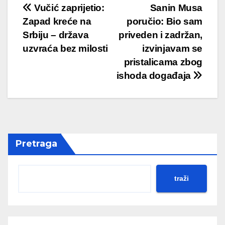
Post
Vučić zaprijetio:
Sanin Musa
Zapad kreće na
poručio: Bio sam
navigation
Srbiju – država
priveden i zadržan,
uzvraća bez milosti
izvinjavam se
pristalicama zbog
ishoda događaja
Pretraga
traži