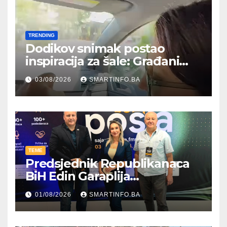
TRENDING
Dodikov snimak postao
inspiracija za šale: Građani
kroz parodiju poslali poruku
03/08/2026
SMARTINFO.BA
TEME
Predsjednik Republikanaca
BiH Edin Garaplija
prisustvovao prezentaciji
01/08/2026
SMARTINFO.BA
Federalnog sajma
zapošljavanja