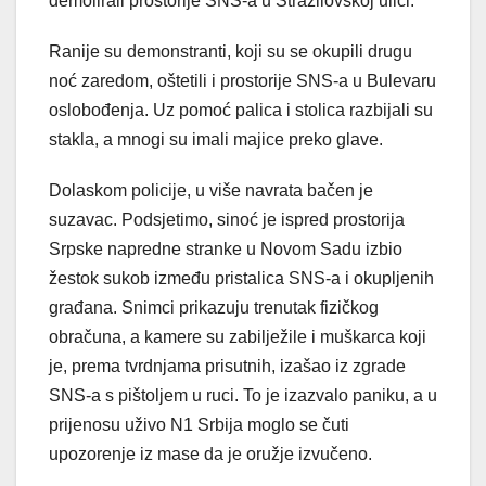
demolirali prostorije SNS-a u Stražilovskoj ulici.
Ranije su demonstranti, koji su se okupili drugu
noć zaredom, oštetili i prostorije SNS-a u Bulevaru
oslobođenja. Uz pomoć palica i stolica razbijali su
stakla, a mnogi su imali majice preko glave.
Dolaskom policije, u više navrata bačen je
suzavac. Podsjetimo, sinoć je ispred prostorija
Srpske napredne stranke u Novom Sadu izbio
žestok sukob između pristalica SNS-a i okupljenih
građana. Snimci prikazuju trenutak fizičkog
obračuna, a kamere su zabilježile i muškarca koji
je, prema tvrdnjama prisutnih, izašao iz zgrade
SNS-a s pištoljem u ruci. To je izazvalo paniku, a u
prijenosu uživo N1 Srbija moglo se čuti
upozorenje iz mase da je oružje izvučeno.