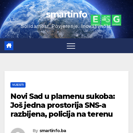
Skip
smartinfo
to
content
Solidarnost. Povjerenje. Inovativnost.
VIJESTI
Novi Sad u plamenu sukoba:
Još jedna prostorija SNS-a
razbijena, policija na terenu
By
smartinfo.ba