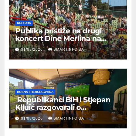
KULTURA
Publika pristiže na drugi
koncert Dine Merlina na
Koševu
01/08/2026
SMARTINFO.BA
BOSNA I HERCEGOVINA
Republikanci BiH i Stjepan
Kljuić razgovarali o
evropskom putu Bosne i
01/08/2026
SMARTINFO.BA
Hercegovine