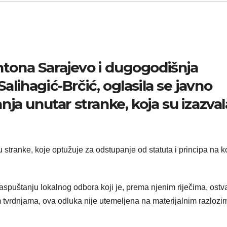
antona Sarajevo i dugogodišnja
Salihagić-Brčić, oglasila se javno
ja unutar stranke, koja su izazval
 stranke, koje optužuje za odstupanje od statuta i principa na k
spuštanju lokalnog odbora koji je, prema njenim riječima, ostv
m tvrdnjama, ova odluka nije utemeljena na materijalnim razlozi