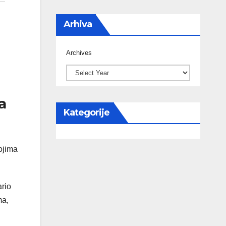
Arhiva
Archives
a
Kategorije
ojima
ario
ma,