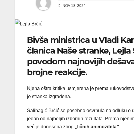
NOV 18, 2024
Bivša ministrica u Vladi K
članica Naše stranke, Lejla 
povodom najnovijih dešavan
brojne reakcije.
Njena oštra kritika usmjerena je prema rukovodstvu
je stranka izgrađena.
Salihagić-Brčić se posebno osvrnula na odluku o ra
jedan od najboljih izbornih rezultata. Prema njeni
već je donesena zbog
„ličnih animoziteta“
.