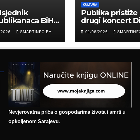
KULTURA
sjednik
Publika pristiže
ublikanaca BiH
drugi koncert D
 Garaplija
Merlina na Koš
/2026
SMARTINFO.BA
01/08/2026
SMARTINF
ustvovao
entaciji
eralnog sajma
šljavanja
Nevjerovatna priča o gospodarima života i smrti u
opkoljenom Sarajevu.