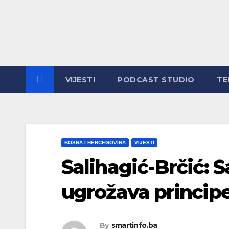
Skip
to
content
VIJESTI
PODCAST STUDIO
TE
BOSNA I HERCEGOVINA
VIJESTI
Salihagić-Brčić: 
ugrožava princip
By
smartinfo.ba