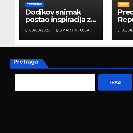
TRENDING
TEME
Dodikov snimak
Pred
postao inspiracija za
Rep
šale: Građani kroz
Edin
03/08/2026
SMARTINFO.BA
01/08
parodiju poslali
pris
poruku
prez
Fed
zapo
Pretraga
TRAŽI