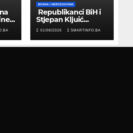
BOSNA I HERCEGOVINA
 na
Republikanci BiH i
ine
Stjepan Kljuić
evu
razgovarali o
O.BA
01/08/2026
SMARTINFO.BA
evropskom putu
Bosne i
Hercegovine