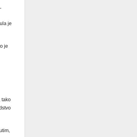
.
h
ula je
o je
 tako
odstvo
utim,