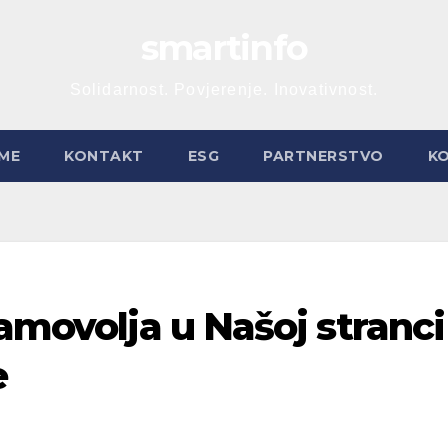
smartinfo
Solidarnost. Povjerenje. Inovativnost.
ME
KONTAKT
ESG
PARTNERSTVO
K
Samovolja u Našoj stranci
e