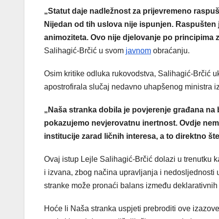
„Statut daje nadležnost za prijevremeno raspušta
Nijedan od tih uslova nije ispunjen. Raspušten j
animoziteta. Ovo nije djelovanje po principima z
Salihagić-Brčić u svom
javnom
obraćanju.
Osim kritike odluka rukovodstva, Salihagić-Brčić u
apostrofirala slučaj nedavno uhapšenog ministra iz 
„Naša stranka dobila je povjerenje građana na 
pokazujemo nevjerovatnu inertnost. Ovdje nema
institucije zarad ličnih interesa, a to direktno 
Ovaj istup Lejle Salihagić-Brčić dolazi u trenutku 
i izvana, zbog načina upravljanja i nedosljednosti 
stranke može pronaći balans između deklarativnih p
Hoće li Naša stranka uspjeti prebroditi ove izazove 