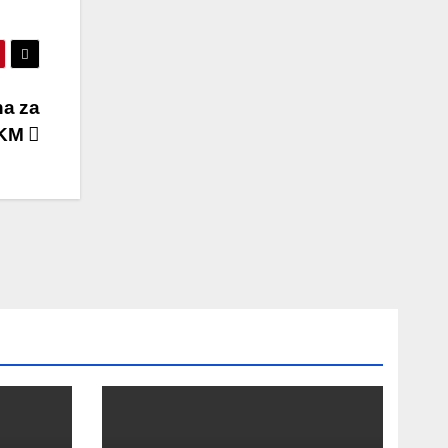
na za
 KM