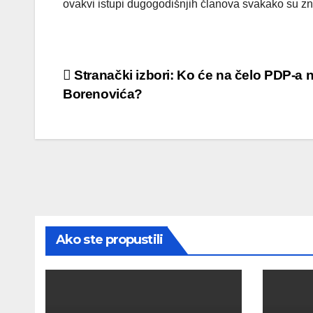
ovakvi istupi dugogodišnjih članova svakako su z
Post
Stranački izbori: Ko će na čelo PDP-a
Borenovića?
navigation
Ako ste propustili