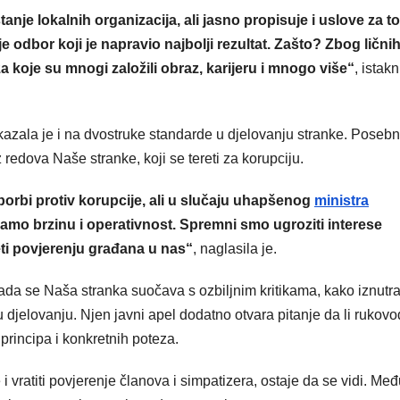
nje lokalnih organizacija, ali jasno propisuje i uslove za to
e odbor koji je napravio najbolji rezultat. Zašto? Zbog lični
a koje su mnogi založili obraz, karijeru i mnogo više“
, istakn
kazala je i na dvostruke standarde u djelovanju stranke. Posebn
redova Naše stranke, koji se tereti za korupciju.
borbi protiv korupcije, ali u slučaju uhapšenog
ministra
mo brzinu i operativnost. Spremni smo ugroziti interese
šteti povjerenju građana u nas“
, naglasila je.
kada se Naša stranka suočava s ozbiljnim kritikama, kako iznutra
u djelovanju. Njen javni apel dodatno otvara pitanje da li rukov
rincipa i konkretnih poteza.
i vratiti povjerenje članova i simpatizera, ostaje da se vidi. Međ