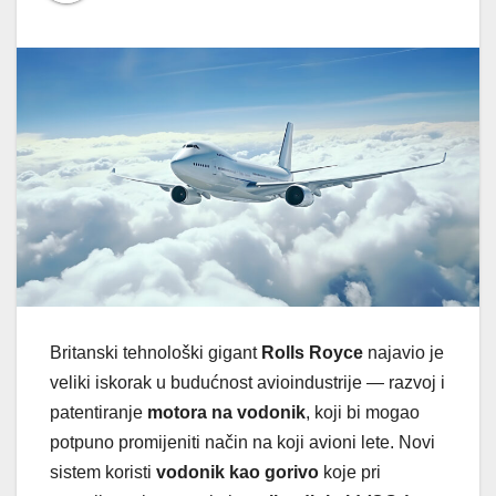
Britanski tehnološki gigant
Rolls Royce
najavio je
veliki iskorak u budućnost avioindustrije — razvoj i
patentiranje
motora na vodonik
, koji bi mogao
potpuno promijeniti način na koji avioni lete. Novi
sistem koristi
vodonik kao gorivo
koje pri