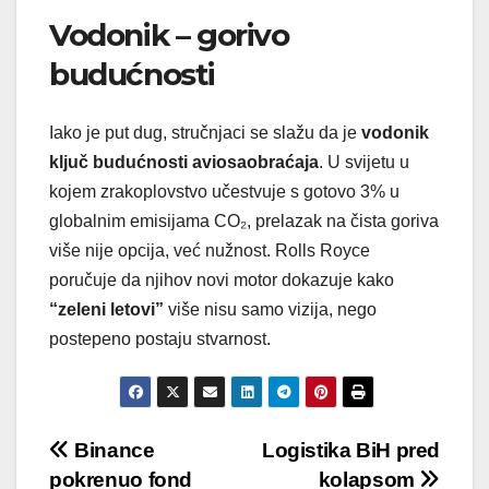
Vodonik – gorivo
budućnosti
Iako je put dug, stručnjaci se slažu da je
vodonik
ključ budućnosti aviosaobraćaja
. U svijetu u
kojem zrakoplovstvo učestvuje s gotovo 3% u
globalnim emisijama CO₂, prelazak na čista goriva
više nije opcija, već nužnost. Rolls Royce
poručuje da njihov novi motor dokazuje kako
“zeleni letovi”
više nisu samo vizija, nego
postepeno postaju stvarnost.
Post
Binance
Logistika BiH pred
pokrenuo fond
kolapsom