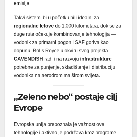
emisija.
Takvi sistemi bi u početku bili idealni za
regionalne letove
do 1.000 kilometara, dok se za
duge rute očekuje kombinovanje tehnologija —
vodonik za primarni pogon i SAF goriva kao
dopunu. Rolls Royce u okviru svog projekta
CAVENDISH
radi i na razvoju
infrastrukture
potrebne za punjenje, skladištenje i distribuciju
vodonika na aerodromima širom svijeta.
„Zeleno nebo“ postaje cilj
Evrope
Evropska unija prepoznala je važnost ove
tehnologije i aktivno je podržava kroz programe