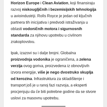
Horizon Europe
i
Clean Aviation
, koji finansiraju
razvoj
niskougljičnih i bezemisijskih tehnologija
u avioindustriji. Rolls Royce je jedan od ključnih
partnera tih inicijativa i predvodi istraživanja u
oblasti
vodoničnih motora i sigurnosnih
standarda
za njihovu upotrebu u civilnom
zrakoplovstvu.
Ipak, izazovi su i dalje brojni. Globalna
proizvodnja vodonika
je ograničena, a
zelena
verzija
ovog goriva, proizvedena iz obnovljivih
izvora energije,
više je nego dvostruko skuplja
od kerozina
. Infrastruktura za skladištenje i
transport još je u ranoj fazi razvoja, a eksperti
procjenjuju da će biti potrebne godine da se stvore
uslovi za masovnu upotrebu.