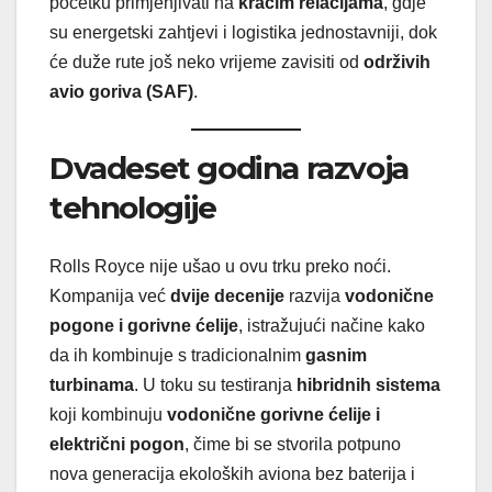
početku primjenjivati na
kraćim relacijama
, gdje
su energetski zahtjevi i logistika jednostavniji, dok
će duže rute još neko vrijeme zavisiti od
održivih
avio goriva (SAF)
.
Dvadeset godina razvoja
tehnologije
Rolls Royce nije ušao u ovu trku preko noći.
Kompanija već
dvije decenije
razvija
vodonične
pogone i gorivne ćelije
, istražujući načine kako
da ih kombinuje s tradicionalnim
gasnim
turbinama
. U toku su testiranja
hibridnih sistema
koji kombinuju
vodonične gorivne ćelije i
električni pogon
, čime bi se stvorila potpuno
nova generacija ekoloških aviona bez baterija i