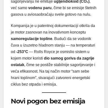
sagorijevanju ne emituje
ugljendioksid (CO₂)
,
već samo
vodenu paru
, čime bi se emisije štetnih
gasova u aviosaobraćaju svele gotovo na nulu.
Kompanija je u patentnoj dokumentaciji otkrila da
je motor zasnovan na inovativnom konceptu
samoregulacije topline
. Budući da se vodonik
čuva u izuzetno hladnom stanju — na temperaturi
od
-253°C
— Rolls Royce je osmislio sistem u
kojem motor koristi
dio samog goriva da zagrije
ostatak
, čime se postiže stabilnije sagorijevanje i
veća efikasnost. Na taj način motor “sam sebe
hrani toplinom”, stvarajući zatvoreni energetski
ciklus bez otpada i emisija.
Novi pogon bez emisija