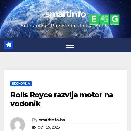
Skip
smartinfo
to
content
Solidarnost. Povjerenje. Inovativnost.
EKONOMIJA
Rolls Royce razvija motor na
vodonik
By
smartinfo.ba
OCT 15, 2025