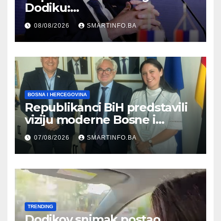
Dodiku:
Bosanskohercegovačka
08/08/2026
SMARTINFO.BA
kultura postoji i pripada svim
građanima
BOSNA I HERCEGOVINA
Republikanci BiH predstavili
viziju moderne Bosne i
Hercegovine ambasadoru
07/08/2026
SMARTINFO.BA
Njemačke
TRENDING
Dodikov snimak postao