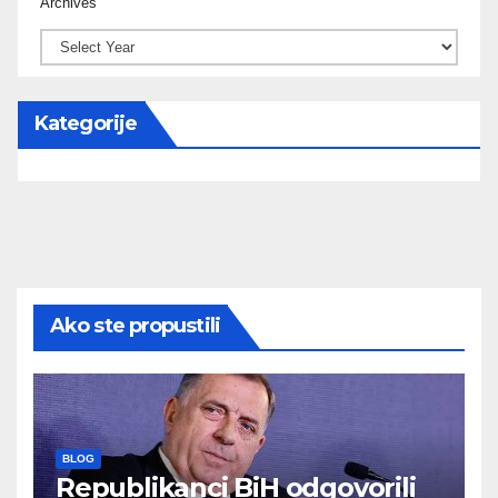
Archives
Kategorije
Ako ste propustili
BLOG
Republikanci BiH odgovorili