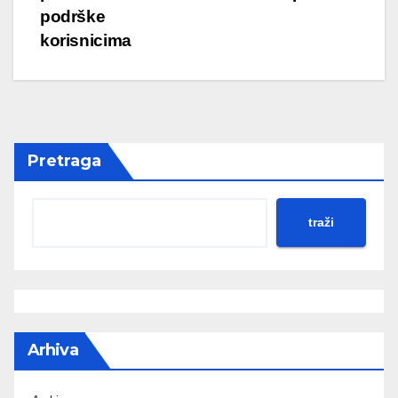
navigation
podrške
korisnicima
Pretraga
traži
Arhiva