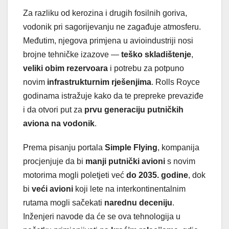
Za razliku od kerozina i drugih fosilnih goriva,
vodonik pri sagorijevanju ne zagađuje atmosferu.
Međutim, njegova primjena u avioindustriji nosi
brojne tehničke izazove —
teško skladištenje
,
veliki obim rezervoara
i potrebu za potpuno
novim
infrastrukturnim rješenjima
. Rolls Royce
godinama istražuje kako da te prepreke prevaziđe
i da otvori put za
prvu generaciju putničkih
aviona na vodonik
.
Prema pisanju portala
Simple Flying
, kompanija
procjenjuje da bi
manji putnički avioni
s novim
motorima mogli poletjeti već
do 2035. godine
, dok
bi
veći avioni
koji lete na interkontinentalnim
rutama mogli sačekati
narednu deceniju
.
Inženjeri navode da će se ova tehnologija u