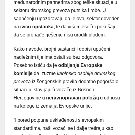
međunarodnim partnerima zbog teške situacije u
sektoru drumskog prevoza putnika i robe. U
saopćenju upozoravaju da je ovaj sektor doveden
na
ivicu opstanka
, te da višemjesečni pokušaji
da se pronađe rješenje nisu urodili plodom.
Kako navode, brojni sastanci i dopisi upućeni
nadležnim tijelima ostali su bez odgovora.
Posebno ističu da je
odbijanje Evropske
komisije
da izuzme
kabinsko osoblje drumskog
prevoza
iz šengenskih pravila dodatno pogoršalo
situaciju, stavljajući vozače iz Bosne i
Hercegovine u
neravnopravan položaj
u odnosu
na kolege iz zemalja Evropske unije.
“I pored potpune usklađenosti s evropskim
standardima, naši vozači se i dalje tretiraju kao