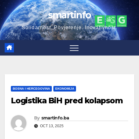
Skip
smartinfo
to
content
Solidarnost. Povjerenje. Inovativnost.
BOSNA I HERCEGOVINA
EKONOMIJA
Logistika BiH pred kolapsom
By
smartinfo.ba
OCT 13, 2025