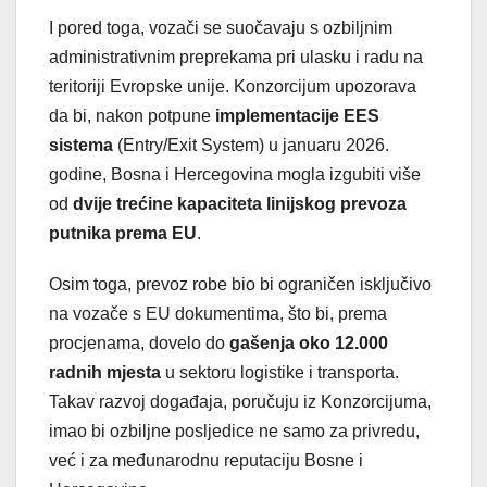
I pored toga, vozači se suočavaju s ozbiljnim
administrativnim preprekama pri ulasku i radu na
teritoriji Evropske unije. Konzorcijum upozorava
da bi, nakon potpune
implementacije EES
sistema
(Entry/Exit System) u januaru 2026.
godine, Bosna i Hercegovina mogla izgubiti više
od
dvije trećine kapaciteta linijskog prevoza
putnika prema EU
.
Osim toga, prevoz robe bio bi ograničen isključivo
na vozače s EU dokumentima, što bi, prema
procjenama, dovelo do
gašenja oko 12.000
radnih mjesta
u sektoru logistike i transporta.
Takav razvoj događaja, poručuju iz Konzorcijuma,
imao bi ozbiljne posljedice ne samo za privredu,
već i za međunarodnu reputaciju Bosne i