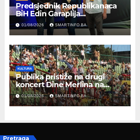
Predsjednik Republikanaca
BiH Edin Garaplija
prisustvovao prezentaciji
01/08/2026
SMARTINFO.BA
Federalnog sajma
zapošljavanja
KULTURA
Publika pristiže na drugi
koncert Dine Merlina na
Koševu
01/08/2026
SMARTINFO.BA
Pretraga