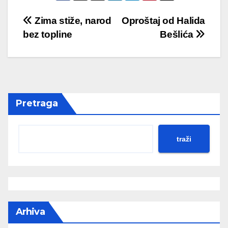
Post
Zima stiže, narod
Oproštaj od Halida
bez topline
Bešlića
navigation
Pretraga
traži
Arhiva