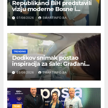
Republikanci BiH predstavili
viziju moderne Bosne i
Hercegovine ambasadoru
07/08/2026
SMARTINFO.BA
Njemačke
TRENDING
Dodikov snimak postao
inspiracija za šale: Građani
kroz parodiju poslali poruku
03/08/2026
SMARTINFO.BA
TEME