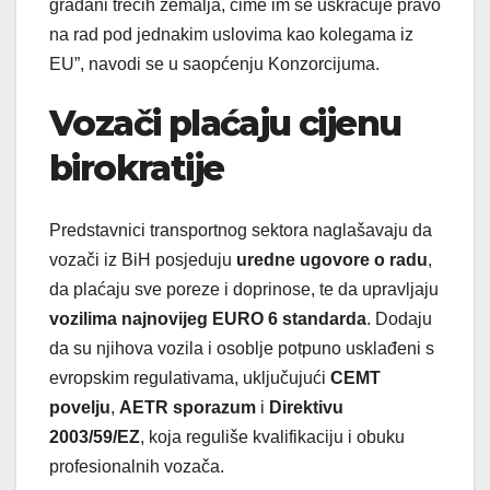
građani trećih zemalja, čime im se uskraćuje pravo
na rad pod jednakim uslovima kao kolegama iz
EU”, navodi se u saopćenju Konzorcijuma.
Vozači plaćaju cijenu
birokratije
Predstavnici transportnog sektora naglašavaju da
vozači iz BiH posjeduju
uredne ugovore o radu
,
da plaćaju sve poreze i doprinose, te da upravljaju
vozilima najnovijeg EURO 6 standarda
. Dodaju
da su njihova vozila i osoblje potpuno usklađeni s
evropskim regulativama, uključujući
CEMT
povelju
,
AETR sporazum
i
Direktivu
2003/59/EZ
, koja reguliše kvalifikaciju i obuku
profesionalnih vozača.