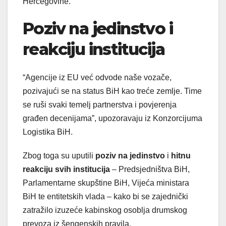
Hercegovine.
Poziv na jedinstvo i
reakciju institucija
“Agencije iz EU već odvode naše vozače,
pozivajući se na status BiH kao treće zemlje. Time
se ruši svaki temelj partnerstva i povjerenja
građen decenijama”, upozoravaju iz Konzorcijuma
Logistika BiH.
Zbog toga su uputili
poziv na jedinstvo
i
hitnu
reakciju svih institucija
– Predsjedništva BiH,
Parlamentarne skupštine BiH, Vijeća ministara
BiH te entitetskih vlada – kako bi se zajednički
zatražilo izuzeće kabinskog osoblja drumskog
prevoza iz šengenskih pravila.