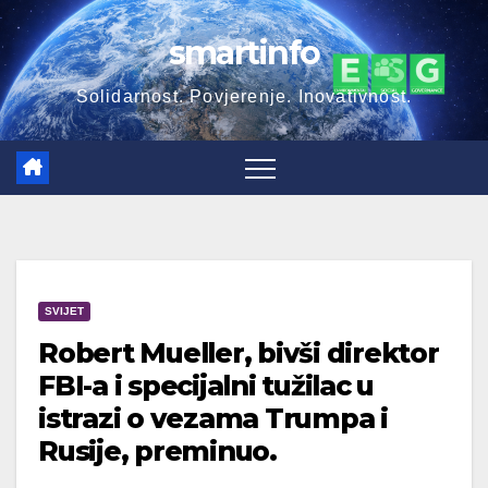
Skip
smartinfo
to
content
Solidarnost. Povjerenje. Inovativnost.
SVIJET
Robert Mueller, bivši direktor
FBI-a i specijalni tužilac u
istrazi o vezama Trumpa i
Rusije, preminuo.