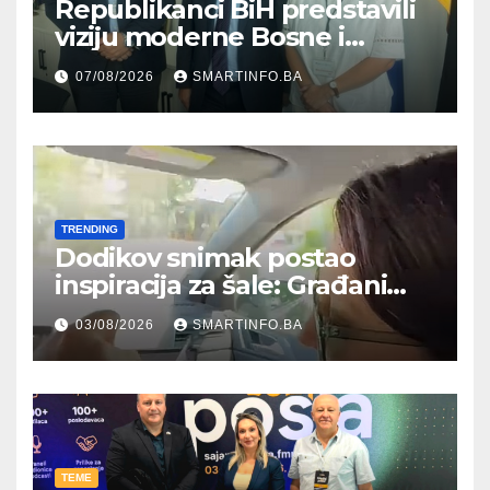
Republikanci BiH predstavili
viziju moderne Bosne i
Hercegovine ambasadoru
07/08/2026
SMARTINFO.BA
Njemačke
TRENDING
Dodikov snimak postao
inspiracija za šale: Građani
kroz parodiju poslali poruku
03/08/2026
SMARTINFO.BA
TEME