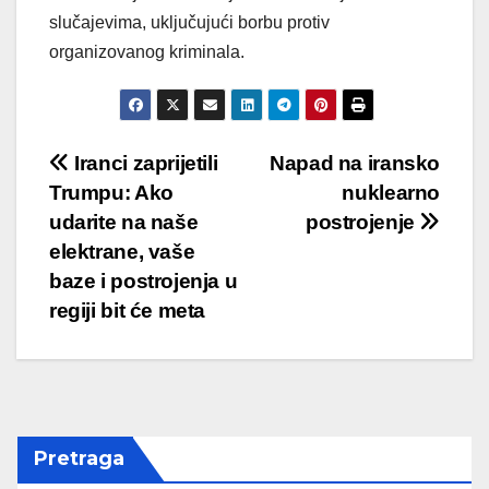
slučajevima, uključujući borbu protiv
organizovanog kriminala.
Post
Iranci zaprijetili
Napad na iransko
Trumpu: Ako
nuklearno
navigation
udarite na naše
postrojenje
elektrane, vaše
baze i postrojenja u
regiji bit će meta
Pretraga