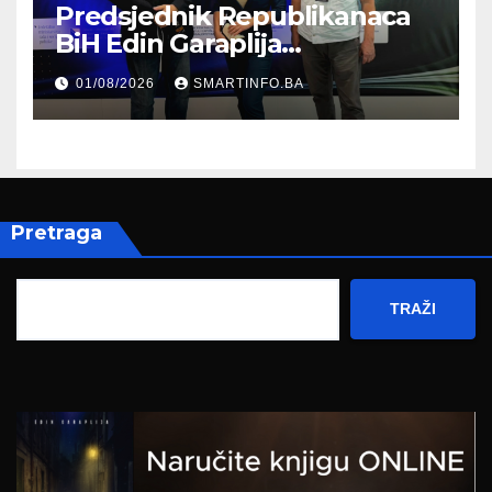
Predsjednik Republikanaca
BiH Edin Garaplija
prisustvovao prezentaciji
01/08/2026
SMARTINFO.BA
Federalnog sajma
zapošljavanja
Pretraga
TRAŽI