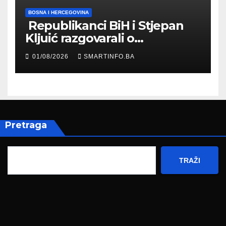
BOSNA I HERCEGOVINA
Republikanci BiH i Stjepan
Kljuić razgovarali o
evropskom putu Bosne i
01/08/2026
SMARTINFO.BA
Hercegovine
Pretraga
TRAŽI