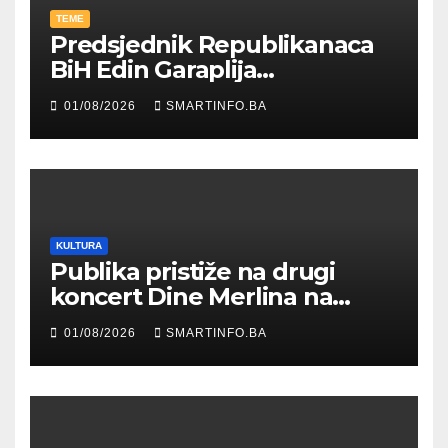
TEME
Predsjednik Republikanaca
BiH Edin Garaplija
prisustvovao prezentaciji
01/08/2026
SMARTINFO.BA
Federalnog sajma
zapošljavanja
KULTURA
Publika pristiže na drugi
koncert Dine Merlina na
Koševu
01/08/2026
SMARTINFO.BA