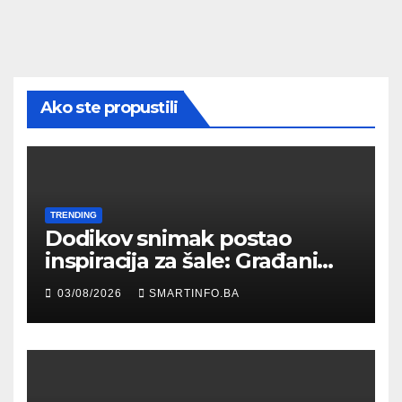
Ako ste propustili
TRENDING
Dodikov snimak postao
inspiracija za šale: Građani
kroz parodiju poslali poruku
03/08/2026
SMARTINFO.BA