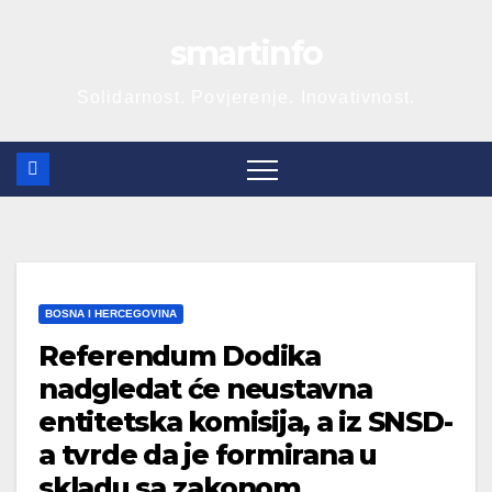
Skip
smartinfo
to
content
Solidarnost. Povjerenje. Inovativnost.
BOSNA I HERCEGOVINA
Referendum Dodika
nadgledat će neustavna
entitetska komisija, a iz SNSD-
a tvrde da je formirana u
skladu sa zakonom