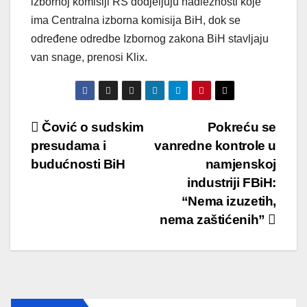
izbornoj komisiji RS dodjeljuju nadležnosti koje
ima Centralna izborna komisija BiH, dok se
određene odredbe Izbornog zakona BiH stavljaju
van snage, prenosi Klix.
Post
Čović o sudskim
Pokreću se
presudama i
vanredne kontrole u
navigation
budućnosti BiH
namjenskoj
industriji FBiH:
“Nema izuzetih,
nema zaštićenih”