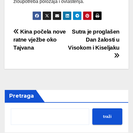
zloupotreba položaja i ovlaštenja.
Post
Kina počela nove
Sutra je proglašen
ratne vježbe oko
Dan žalosti u
navigation
Tajvana
Visokom i Kiseljaku
Pretraga
traži