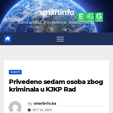
Skip
smartinfo
to
content
Solidarnost. Povjerenje. Inovativnost.
VIJESTI
Privedeno sedam osoba zbog
kriminala u KJKP Rad
By
smartinfo.ba
OCT 14, 2024