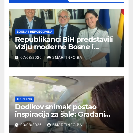
BOSNA I HERCEGOVINA
Republikanci BiH predstavili
viziju moderne Bosne i
Hercegovine ambasadoru
07/08/2026
SMARTINFO.BA
Njemačke
TRENDING
Dodikov snimak postao
inspiracija za šale: Građani
kroz parodiju poslali poruku
03/08/2026
SMARTINFO.BA