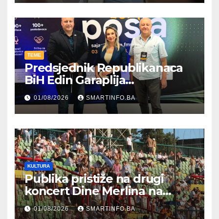
TEME
Predsjednik Republikanaca
BiH Edin Garaplija
prisustvovao prezentaciji
01/08/2026
SMARTINFO.BA
Federalnog sajma
zapošljavanja
KULTURA
Publika pristiže na drugi
koncert Dine Merlina na
Koševu
01/08/2026
SMARTINFO.BA