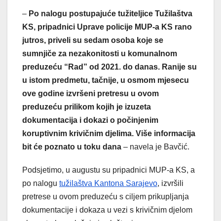
–
Po nalogu postupajuće tužiteljice Tužilaštva
KS, pripadnici Uprave policije MUP-a KS rano
jutros, priveli su sedam osoba koje se
sumnjiče za nezakonitosti u komunalnom
preduzeću “Rad” od 2021. do danas. Ranije su
u istom predmetu, tačnije, u osmom mjesecu
ove godine izvršeni pretresu u ovom
preduzeću prilikom kojih je izuzeta
dokumentacija i dokazi o počinjenim
koruptivnim krivičnim djelima. Više informacija
bit će poznato u toku dana
– navela je Bavčić.
Podsjetimo, u augustu su pripadnici MUP-a KS, a
po nalogu
tužilaštva Kantona Sarajevo
, izvršili
pretrese u ovom preduzeću s ciljem prikupljanja
dokumentacije i dokaza u vezi s krivičnim djelom