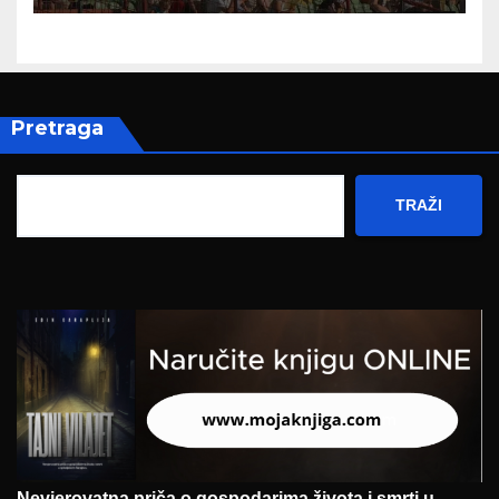
Pretraga
TRAŽI
Nevjerovatna priča o gospodarima života i smrti u