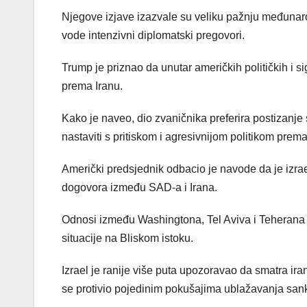
Njegove izjave izazvale su veliku pažnju međunarod
vode intenzivni diplomatski pregovori.
Trump je priznao da unutar američkih političkih i s
prema Iranu.
Kako je naveo, dio zvaničnika preferira postizanje
nastaviti s pritiskom i agresivnijom politikom prem
Američki predsjednik odbacio je navode da je izr
dogovora između SAD-a i Irana.
Odnosi između Washingtona, Tel Aviva i Teherana 
situacije na Bliskom istoku.
Izrael je ranije više puta upozoravao da smatra ira
se protivio pojedinim pokušajima ublažavanja sank