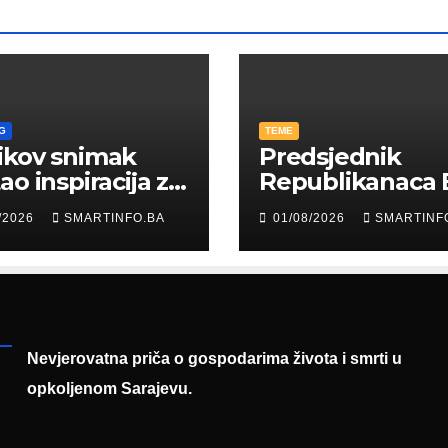
G
TEME
ikov snimak
Predsjednik
ao inspiracija za
Republikanaca 
: Građani kroz
Edin Garaplija
/2026
SMARTINFO.BA
01/08/2026
SMARTINF
diju poslali
prisustvovao
uku
prezentaciji
Federalnog saj
zapošljavanja
Nevjerovatna priča o gospodarima života i smrti u
opkoljenom Sarajevu.