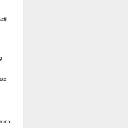
ciji
g
ebao
e
Trump.