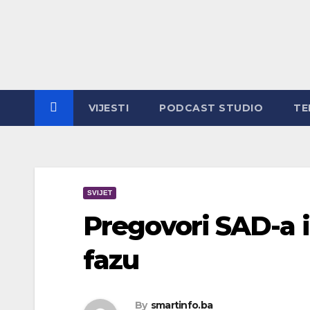
Skip
to
content
VIJESTI
PODCAST STUDIO
TE
SVIJET
Pregovori SAD-a i
fazu
By
smartinfo.ba