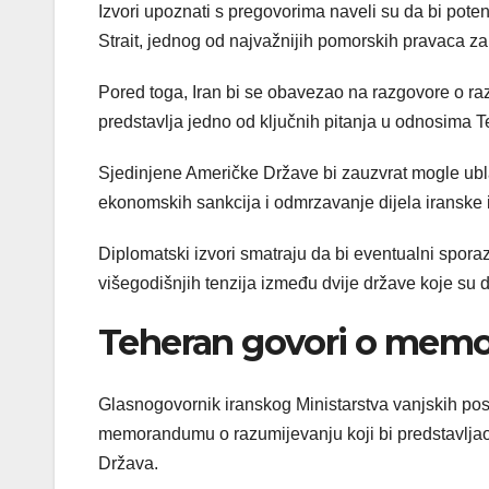
Izvori upoznati s pregovorima naveli su da bi po
Strait, jednog od najvažnijih pomorskih pravaca za
Pored toga, Iran bi se obavezao na razgovore o raz
predstavlja jedno od ključnih pitanja u odnosima 
Sjedinjene Američke Države bi zauzvrat mogle ublaž
ekonomskih sankcija i odmrzavanje dijela iranske i
Diplomatski izvori smatraju da bi eventualni spora
višegodišnjih tenzija između dvije države koje su
Teheran govori o mem
Glasnogovornik iranskog Ministarstva vanjskih po
memorandumu o razumijevanju koji bi predstavljao
Država.