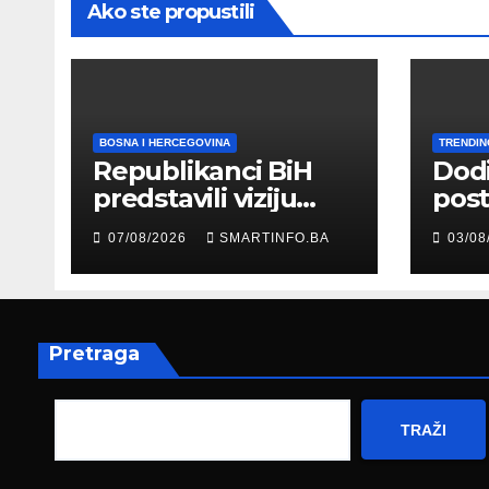
Ako ste propustili
BOSNA I HERCEGOVINA
TRENDIN
Republikanci BiH
Dod
predstavili viziju
post
moderne Bosne i
šale
07/08/2026
SMARTINFO.BA
03/08
Hercegovine
paro
ambasadoru
por
Njemačke
Pretraga
TRAŽI