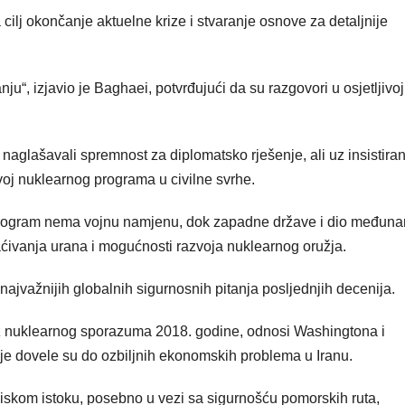
lj okončanje aktuelne krize i stvaranje osnove za detaljnije
, izjavio je Baghaei, potvrđujući da su razgovori u osjetljivoj 
 naglašavali spremnost za diplomatsko rješenje, ali uz insistira
voj nuklearnog programa u civilne svrhe.
program nema vojnu namjenu, dok zapadne države i dio međun
ćivanja urana i mogućnosti razvoja nuklearnog oružja.
ajvažnijih globalnih sigurnosnih pitanja posljednjih decenija.
z nuklearnog sporazuma 2018. godine, odnosi Washingtona i
e dovele su do ozbiljnih ekonomskih problema u Iranu.
iskom istoku, posebno u vezi sa sigurnošću pomorskih ruta,