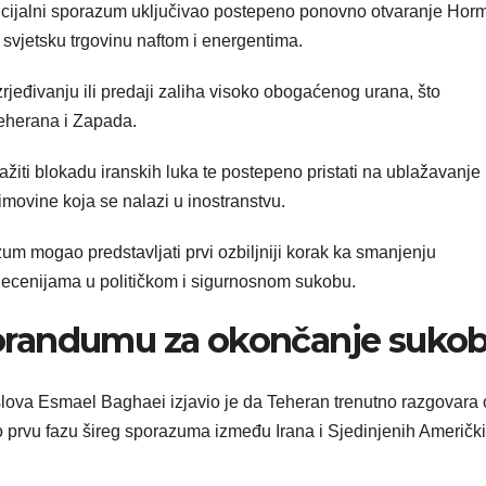
tencijalni sporazum uključivao postepeno ponovno otvaranje Hor
 svjetsku trgovinu naftom i energentima.
rjeđivanju ili predaji zaliha visoko obogaćenog urana, što
Teherana i Zapada.
iti blokadu iranskih luka te postepeno pristati na ublažavanje
movine koja se nalazi u inostranstvu.
zum mogao predstavljati prvi ozbiljniji korak ka smanjenju
 decenijama u političkom i sigurnosnom sukobu.
orandumu za okončanje suko
slova Esmael Baghaei izjavio je da Teheran trenutno razgovara 
 prvu fazu šireg sporazuma između Irana i Sjedinjenih Američk