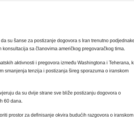
 da su šanse za postizanje dogovora s Iran trenutno podjednake
n konsultacija sa članovima američkog pregovaračkog tima.
matskih aktivnosti i pregovora između Washingtona i Teherana, k
m smanjenja tenzija i postizanja šireg sporazuma o iranskom
jeruju da su dvije strane sve bliže postizanju dogovora o
ih 60 dana.
voriti prostor za definisanje okvira budućih razgovora o iranskom