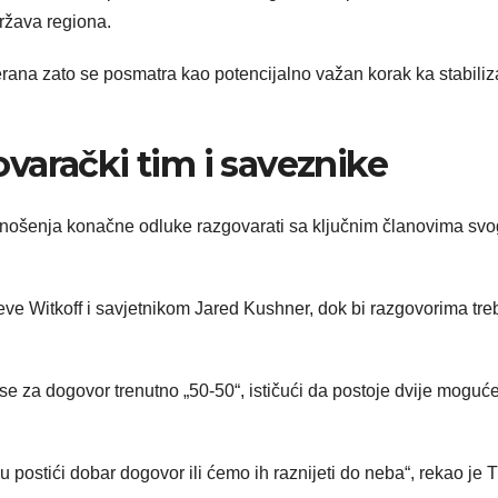
ržava regiona.
na zato se posmatra kao potencijalno važan korak ka stabiliza
varački tim i saveznike
donošenja konačne odluke razgovarati sa ključnim članovima svo
eve Witkoff i savjetnikom Jared Kushner, dok bi razgovorima tr
nse za dogovor trenutno „50-50“, ističući da postoje dvije moguć
 postići dobar dogovor ili ćemo ih raznijeti do neba“, rekao je 