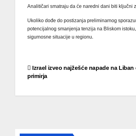
Analitičari smatraju da će naredni dani biti ključn
Ukoliko dođe do postizanja preliminarnog sporazum
potencijalnog smanjenja tenzija na Bliskom istok
sigurnosne situacije u regionu.
Post
Izrael izveo najžešće napade na Liban
primirja
navigation