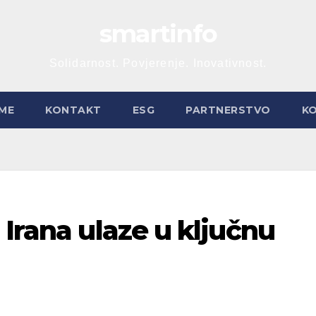
smartinfo
Solidarnost. Povjerenje. Inovativnost.
ME
KONTAKT
ESG
PARTNERSTVO
K
 Irana ulaze u ključnu