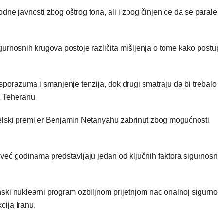
ne javnosti zbog oštrog tona, ali i zbog činjenice da se parale
igurnosnih krugova postoje različita mišljenja o tome kako postup
 sporazuma i smanjenje tenzija, dok drugi smatraju da bi trebalo
a Teheranu.
aelski premijer Benjamin Netanyahu zabrinut zbog mogućnosti
već godinama predstavljaju jedan od ključnih faktora sigurnos
nski nuklearni program ozbiljnom prijetnjom nacionalnoj sigurnos
cija Iranu.