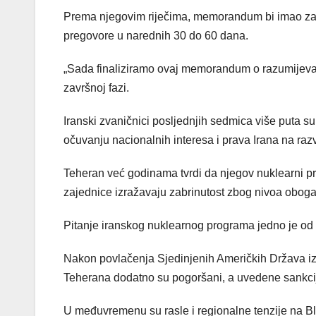
Prema njegovim riječima, memorandum bi imao za ci
pregovore u narednih 30 do 60 dana.
„Sada finaliziramo ovaj memorandum o razumijevanju“
završnoj fazi.
Iranski zvaničnici posljednjih sedmica više puta su
očuvanju nacionalnih interesa i prava Irana na raz
Teheran već godinama tvrdi da njegov nuklearni 
zajednice izražavaju zabrinutost zbog nivoa oboga
Pitanje iranskog nuklearnog programa jedno je od n
Nakon povlačenja Sjedinjenih Američkih Država i
Teherana dodatno su pogoršani, a uvedene sankcij
U međuvremenu su rasle i regionalne tenzije na Bl