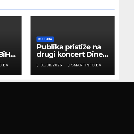
KULTURA
Publika pristiže na
BiH
drugi koncert Dine
Merlina na Koševu
O.BA
01/08/2026
SMARTINFO.BA
ma