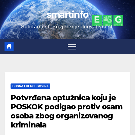
Skip
smartinfo
to
content
Solidarnost. Povjerenje. Inovativnost.
BOSNA I HERCEGOVINA
Potvrđena optužnica koju je
POSKOK podigao protiv osam
osoba zbog organizovanog
kriminala