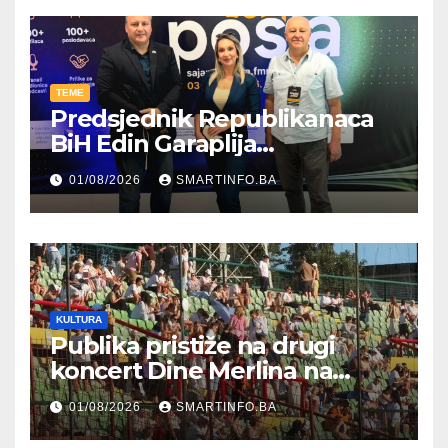
TEME
Predsjednik Republikanaca
BiH Edin Garaplija
prisustvovao prezentaciji
01/08/2026
SMARTINFO.BA
Federalnog sajma
zapošljavanja
KULTURA
Publika pristiže na drugi
koncert Dine Merlina na
Koševu
01/08/2026
SMARTINFO.BA