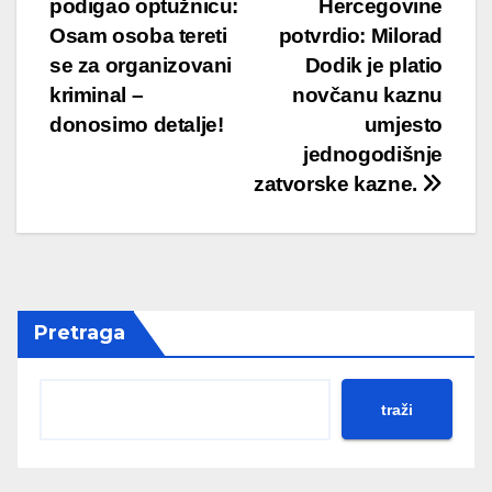
podigao optužnicu:
Hercegovine
navigation
Osam osoba tereti
potvrdio: Milorad
se za organizovani
Dodik je platio
kriminal –
novčanu kaznu
donosimo detalje!
umjesto
jednogodišnje
zatvorske kazne.
Pretraga
traži