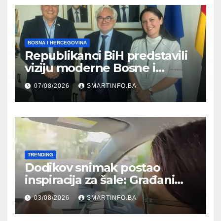
BOSNA I HERCEGOVINA
Republikanci BiH predstavili
viziju moderne Bosne i
Hercegovine ambasadoru
07/08/2026
SMARTINFO.BA
Njemačke
TRENDING
Dodikov snimak postao
inspiracija za šale: Građani
kroz parodiju poslali poruku
03/08/2026
SMARTINFO.BA