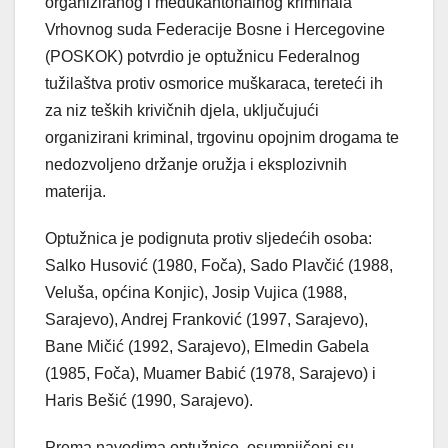
organiziranog i međukantonalnog kriminala
Vrhovnog suda Federacije Bosne i Hercegovine
(POSKOK) potvrdio je optužnicu Federalnog
tužilaštva protiv osmorice muškaraca, tereteći ih
za niz teških krivičnih djela, uključujući
organizirani kriminal, trgovinu opojnim drogama te
nedozvoljeno držanje oružja i eksplozivnih
materija.
Optužnica je podignuta protiv sljedećih osoba:
Salko Husović (1980, Foča), Sado Plavčić (1988,
Veluša, općina Konjic), Josip Vujica (1988,
Sarajevo), Andrej Franković (1997, Sarajevo),
Bane Mičić (1992, Sarajevo), Elmedin Gabela
(1985, Foča), Muamer Babić (1978, Sarajevo) i
Haris Bešić (1990, Sarajevo).
Prema navodima optužnice, osumnjičeni su