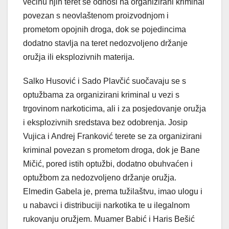
većinu njih teret se odnosi na organizirani kriminal
povezan s neovlaštenom proizvodnjom i
prometom opojnih droga, dok se pojedincima
dodatno stavlja na teret nedozvoljeno držanje
oružja ili eksplozivnih materija.
Salko Husović i Sado Plavčić suočavaju se s
optužbama za organizirani kriminal u vezi s
trgovinom narkoticima, ali i za posjedovanje oružja
i eksplozivnih sredstava bez odobrenja. Josip
Vujica i Andrej Franković terete se za organizirani
kriminal povezan s prometom droga, dok je Bane
Mičić, pored istih optužbi, dodatno obuhvaćen i
optužbom za nedozvoljeno držanje oružja.
Elmedin Gabela je, prema tužilaštvu, imao ulogu i
u nabavci i distribuciji narkotika te u ilegalnom
rukovanju oružjem. Muamer Babić i Haris Bešić