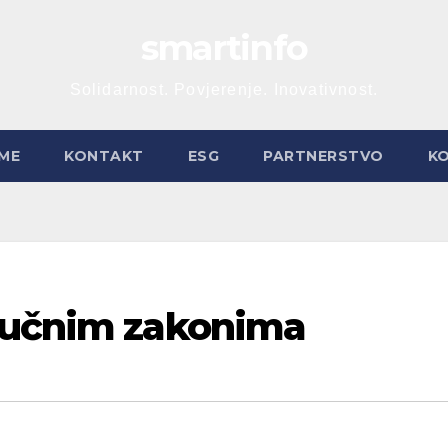
smartinfo
Solidarnost. Povjerenje. Inovativnost.
ME
KONTAKT
ESG
PARTNERSTVO
K
jučnim zakonima