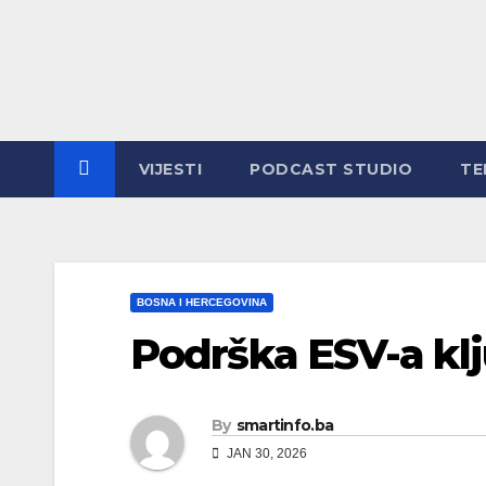
Skip
to
content
VIJESTI
PODCAST STUDIO
TE
BOSNA I HERCEGOVINA
Podrška ESV-a kl
By
smartinfo.ba
JAN 30, 2026