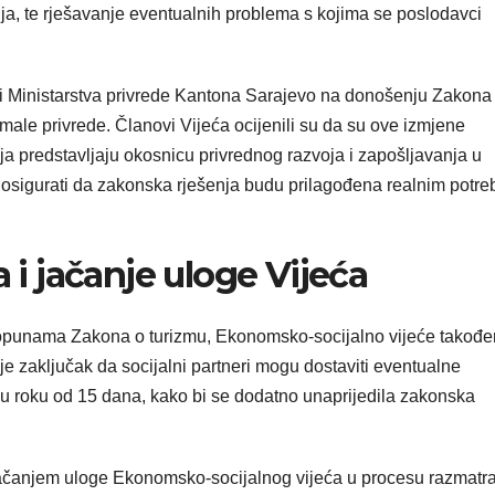
ja, te rješavanje eventualnih problema s kojima se poslodavci
ti Ministarstva privrede Kantona Sarajevo na donošenju Zakona
le privrede. Članovi Vijeća ocijenili su da su ove izmjene
ja predstavljaju okosnicu privrednog razvoja i zapošljavanja u
osigurati da zakonska rješenja budu prilagođena realnim potr
a i jačanje uloge Vijeća
dopunama Zakona o turizmu, Ekonomsko-socijalno vijeće također
e zaključak da socijalni partneri mogu dostaviti eventualne
u roku od 15 dana, kako bi se dodatno unaprijedila zakonska
 jačanjem uloge Ekonomsko-socijalnog vijeća u procesu razmatr