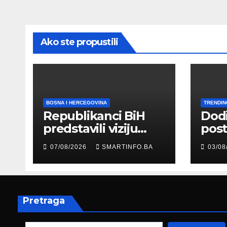
Ako ste propustili
BOSNA I HERCEGOVINA
TRENDIN
Republikanci BiH
Dod
predstavili viziju
post
moderne Bosne i
šale
07/08/2026
SMARTINFO.BA
03/08
Hercegovine
paro
ambasadoru
por
Njemačke
Pretraga