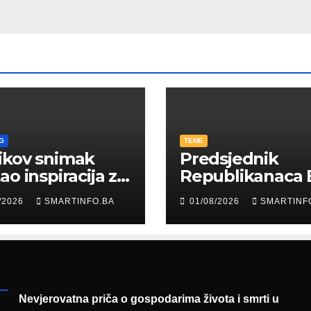
G
TEME
ikov snimak
Predsjednik
ao inspiracija za
Republikanaca 
: Građani kroz
Edin Garaplija
/2026
SMARTINFO.BA
01/08/2026
SMARTINF
diju poslali
prisustvovao
uku
prezentaciji
Federalnog saj
zapošljavanja
Nevjerovatna priča o gospodarima života i smrti u