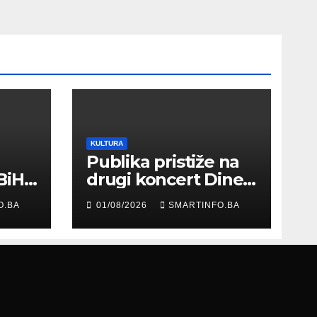
KULTURA
Publika pristiže na
BiH
drugi koncert Dine
Merlina na Koševu
O.BA
01/08/2026
SMARTINFO.BA
ma