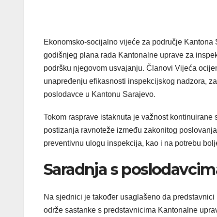
Ekonomsko-socijalno vijeće za područje Kantona S
godišnjeg plana rada Kantonalne uprave za inspek
podršku njegovom usvajanju. Članovi Vijeća ocijeni
unapređenju efikasnosti inspekcijskog nadzora, zašt
poslodavce u Kantonu Sarajevo.
Tokom rasprave istaknuta je važnost kontinuirane sa
postizanja ravnoteže između zakonitog poslovanja 
preventivnu ulogu inspekcija, kao i na potrebu bol
Saradnja s poslodavcima
Na sjednici je također usaglašeno da predstavni
održe sastanke s predstavnicima Kantonalne uprav