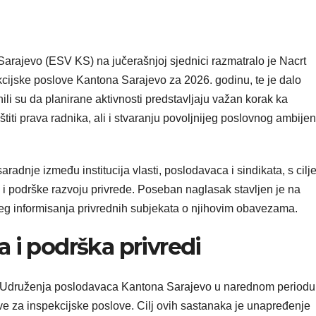
arajevo (ESV KS) na jučerašnjoj sjednici razmatralo je Nacrt
cijske poslove Kantona Sarajevo za 2026. godinu, te je dalo
li su da planirane aktivnosti predstavljaju važan korak ka
iti prava radnika, ali i stvaranju povoljnijeg poslovnog ambijen
radnje između institucija vlasti, poslodavaca i sindikata, s cil
i podrške razvoju privrede. Poseban naglasak stavljen je na
jeg informisanja privrednih subjekata o njihovim obavezama.
 i podrška privredi
ci Udruženja poslodavaca Kantona Sarajevo u narednom periodu
e za inspekcijske poslove. Cilj ovih sastanaka je unapređenje