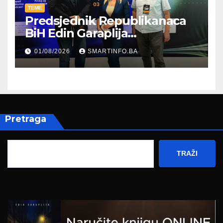
TEME
Predsjednik Republikanaca
BiH Edin Garaplija
prisustvovao prezentaciji
01/08/2026
SMARTINFO.BA
Federalnog sajma
zapošljavanja
Pretraga
TRAŽI