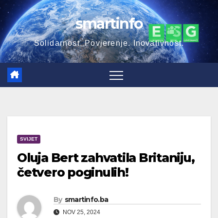
Skip
smartinfo
to
content
Solidarnost. Povjerenje. Inovativnost.
SVIJET
Oluja Bert zahvatila Britaniju,
četvero poginulih!
By
smartinfo.ba
NOV 25, 2024