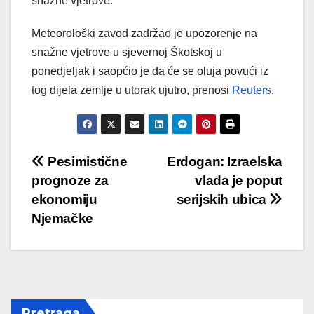
snažne vjetrove.
Meteorološki zavod zadržao je upozorenje na
snažne vjetrove u sjevernoj Škotskoj u
ponedjeljak i saopćio je da će se oluja povući iz
tog dijela zemlje u utorak ujutro, prenosi
Reuters
.
Post
Pesimistične
Erdogan: Izraelska
prognoze za
vlada je poput
navigation
ekonomiju
serijskih ubica
Njemačke
Pretraga