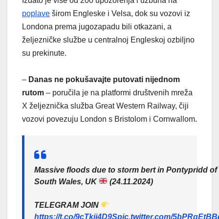
Izdato je više od 200 upozorenja i uzbuna na
poplave
širom Engleske i Velsa, dok su vozovi iz
Londona prema jugozapadu bili otkazani, a
željezničke službe u centralnoj Engleskoj ozbiljno
su prekinute.
–
Danas ne pokušavajte putovati nijednom
rutom
– poručila je na platformi društvenih mreža
X željeznička služba Great Western Railway, čiji
vozovi povezuju London s Bristolom i Cornwallom.
Massive floods due to storm bert in Pontypridd of
South Wales, UK
(24.11.2024)
TELEGRAM JOIN
https://t.co/9cTkji4D9S
pic.twitter.com/5bPRqEtBB