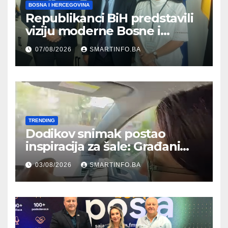
BOSNA I HERCEGOVINA
Republikanci BiH predstavili
viziju moderne Bosne i
Hercegovine ambasadoru
07/08/2026
SMARTINFO.BA
Njemačke
TRENDING
Dodikov snimak postao
inspiracija za šale: Građani
kroz parodiju poslali poruku
03/08/2026
SMARTINFO.BA