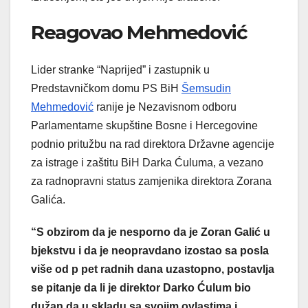
Reagovao Mehmedović
Lider stranke “Naprijed” i zastupnik u
Predstavničkom domu PS BiH
Šemsudin
Mehmedović
ranije je Nezavisnom odboru
Parlamentarne skupštine Bosne i Hercegovine
podnio pritužbu na rad direktora Državne agencije
za istrage i zaštitu BiH Darka Ćuluma, a vezano
za radnopravni status zamjenika direktora Zorana
Galića.
“S obzirom da je nesporno da je Zoran Galić u
bjekstvu i da je neopravdano izostao sa posla
više od p pet radnih dana uzastopno, postavlja
se pitanje da li je direktor Darko Ćulum bio
dužan da u skladu sa svojim ovlastima i