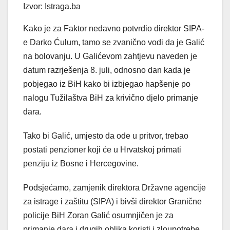
Izvor: Istraga.ba
Kako je za Faktor nedavno potvrdio direktor SIPA-
e Darko Ćulum, tamo se zvanično vodi da je Galić
na bolovanju. U Galićevom zahtjevu naveden je
datum razrješenja 8. juli, odnosno dan kada je
pobjegao iz BiH kako bi izbjegao hapšenje po
nalogu Tužilaštva BiH za krivično djelo primanje
dara.
Tako bi Galić, umjesto da ode u pritvor, trebao
postati penzioner koji će u Hrvatskoj primati
penziju iz Bosne i Hercegovine.
Podsjećamo, zamjenik direktora Državne agencije
za istrage i zaštitu (SIPA) i bivši direktor Granične
policije BiH Zoran Galić osumnjičen je za
primanje dara i drugih oblika koristi i zloupotrebe