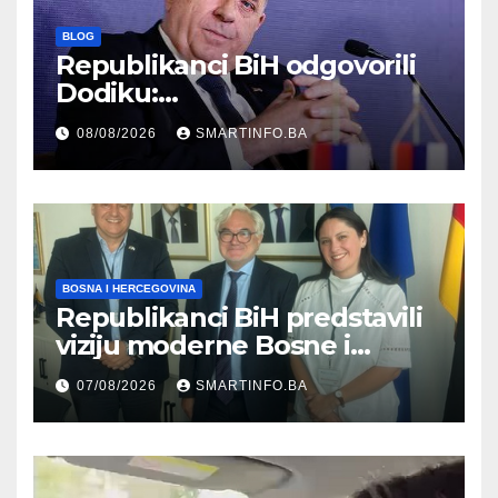
BLOG
Republikanci BiH odgovorili
Dodiku:
Bosanskohercegovačka
08/08/2026
SMARTINFO.BA
kultura postoji i pripada svim
građanima
BOSNA I HERCEGOVINA
Republikanci BiH predstavili
viziju moderne Bosne i
Hercegovine ambasadoru
07/08/2026
SMARTINFO.BA
Njemačke