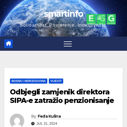
Skip
smartinfo
to
content
Solidarnost. Povjerenje. Inovativnost.
BOSNA I HERCEGOVINA
VIJESTI
Odbjegli zamjenik direktora
SIPA-e zatražio penzionisanje
By
Feđa Kulina
JUL 31, 2024