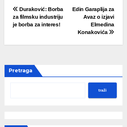
Post
Duraković: Borba
Edin Garaplija za
za filmsku industriju
Avaz o izjavi
navigation
je borba za interes!
Elmedina
Konakovića
Pretraga
traži