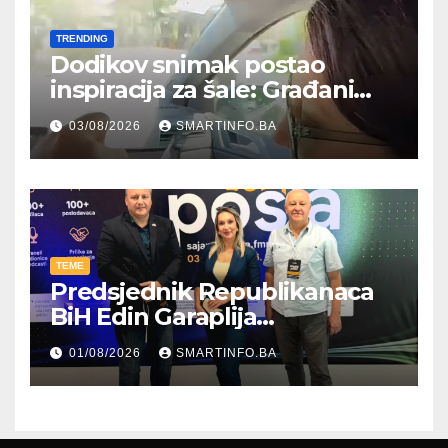
TRENDING
Dodikov snimak postao
inspiracija za šale: Građani
kroz parodiju poslali poruku
03/08/2026
SMARTINFO.BA
TEME
Predsjednik Republikanaca
BiH Edin Garaplija
prisustvovao prezentaciji
01/08/2026
SMARTINFO.BA
Federalnog sajma
zapošljavanja