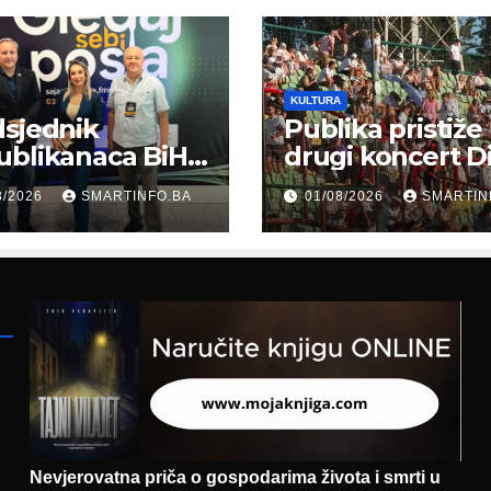
KULTURA
sjednik
Publika pristiže
ublikanaca BiH
drugi koncert D
 Garaplija
Merlina na Koš
8/2026
SMARTINFO.BA
01/08/2026
SMARTIN
ustvovao
entaciji
eralnog sajma
šljavanja
Nevjerovatna priča o gospodarima života i smrti u