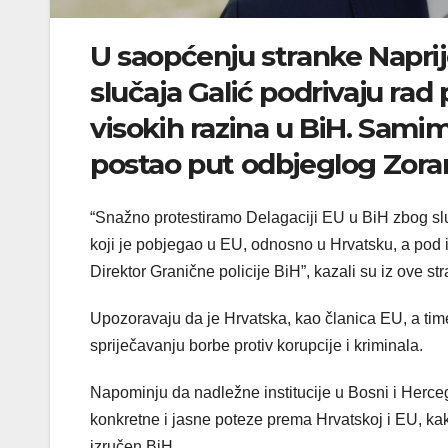
U saopćenju stranke Naprij
slučaja Galić podrivaju rad 
visokih razina u BiH. Sami
postao put odbjeglog Zoran
“Snažno protestiramo Delagaciji EU u BiH zbog sluč
koji je pobjegao u EU, odnosno u Hrvatsku, a pod i
Direktor Granične policije BiH”, kazali su iz ove st
Upozoravaju da je Hrvatska, kao članica EU, a tim
spriječavanju borbe protiv korupcije i kriminala.
Napominju da nadležne institucije u Bosni i Herceg
konkretne i jasne poteze prema Hrvatskoj i EU, kak
izručen BiH.