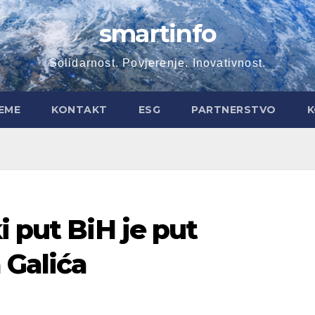
smartinfo
Solidarnost. Povjerenje. Inovativnost.
EME
KONTAKT
ESG
PARTNERSTVO
K
i put BiH je put
 Galića