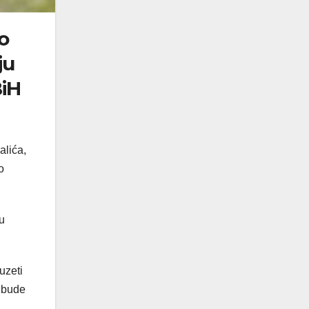
o
ju
BiH
alića,
o
u
uzeti
ć bude