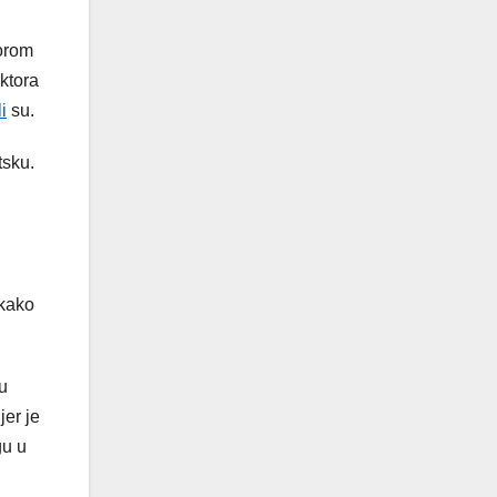
vorom
ktora
i
su.
tsku.
 kako
nu
jer je
gu u
.