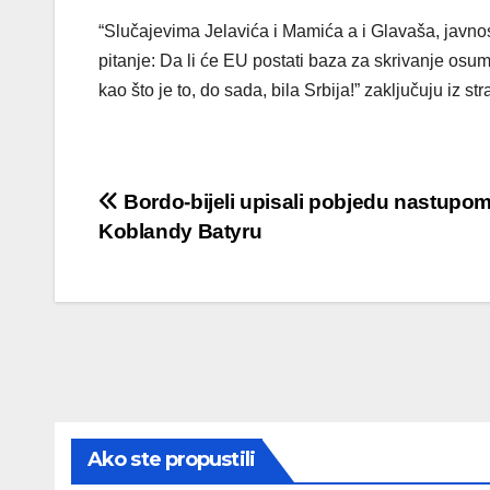
“Slučajevima Jelavića i Mamića a i Glavaša, javnos
pitanje: Da li će EU postati baza za skrivanje osu
kao što je to, do sada, bila Srbija!” zaključuju iz st
Post
Bordo-bijeli upisali pobjedu nastupo
Koblandy Batyru
navigation
Ako ste propustili