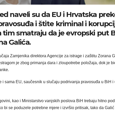
ed naveli su da EU i Hrvatska prek
pravosuđa i štite kriminal i korupci
m tim smatraju da je evropski put 
a Galića.
aja Zamjenika direktora Agencije za istrage i zaštitu Zorana G
stragom je zbog primanja dara i zloupotrebe položaja, dok je bi
ranke.
e i sama EU, saučesnik u slučaju podrivanja pravosuđa u BiH i 
ovini, kao i Ministarstvo vanjskih poslova BiH trebaju hitno pod
o bi se poduzele potrebne mjere i izvršio pritisak, tako da Gali