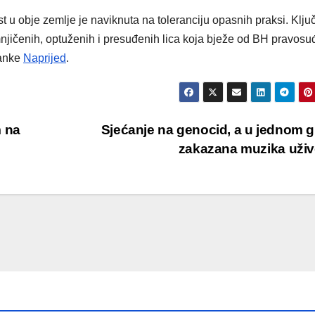
t u obje zemlje je naviknuta na toleranciju opasnih praksi. Klju
mnjičenih, optuženih i presuđenih lica koja bježe od BH pravosu
ranke
Naprijed
.
m na
Sjećanje na genocid, a u jednom 
zakazana muzika uži