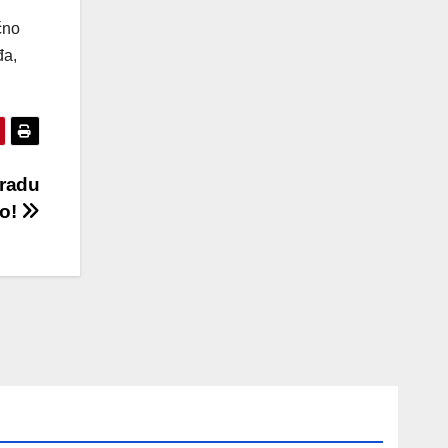
čno
đa,
gradu
vo!