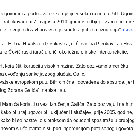
 odgovorni za podržavanje korupcije visokih razina u BiH. Ugo
, ratifikovanom 7. avgusta 2013. godine, odbjegli Zamjenik dire
jer, dvojno državljanstvo nije smetnja prilikom izručenja”,
navel
caj: EU na Hrvatsku i Plenkovića, ili Čović na Plenkovića i Hrva
 je Čović ruski igrač u priči oko južne plinske interkonekcije.
H, koja štiti korupciju visokih razina. Zato pozivamo američku
a uvođenju sankcija zbog slučaja Galić.
rvatske evropskom putu BiH cinična i dovedena do apsurda, jer
glog Zorana Galića”, napisali su.
Mamića koristiti u vezi izručenja Galića. Zato pozivaju i na hit
ko bi u taj ugovor bili uključeni i slučajevi prije 2005. godine, 
te kako bi se nastavilo s praksom da osuđeni spas traže u prebje
njhovom slučajevima nisu pod ingerencijom potpisanog ugovora