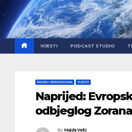
Skip
to
content
VIJESTI
PODCAST STUDIO
T
BOSNA I HERCEGOVINA
VIJESTI
Naprijed: Evropsk
odbjeglog Zorana
By
Majda Velić