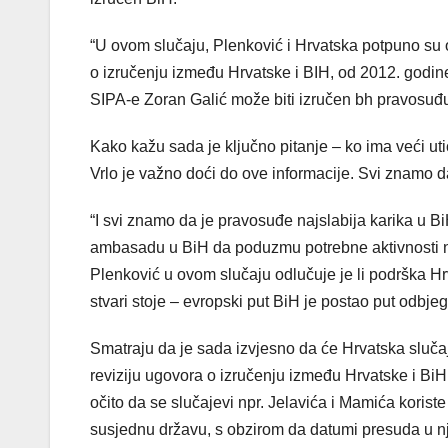
“U ovom slučaju, Plenković i Hrvatska potpuno su
o izručenju između Hrvatske i BIH, od 2012. godine
SIPA-e Zoran Galić može biti izručen bh pravosuđu 
Kako kažu sada je ključno pitanje – ko ima veći uti
Vrlo je važno doći do ove informacije. Svi znamo da
“I svi znamo da je pravosuđe najslabija karika u Bi
ambasadu u BiH da poduzmu potrebne aktivnosti n
Plenković u ovom slučaju odlučuje je li podrška H
stvari stoje – evropski put BiH je postao put odbje
Smatraju da je sada izvjesno da će Hrvatska slučaj 
reviziju ugovora o izručenju između Hrvatske i BiH ka
očito da se slučajevi npr. Jelavića i Mamića koris
susjednu državu, s obzirom da datumi presuda u 