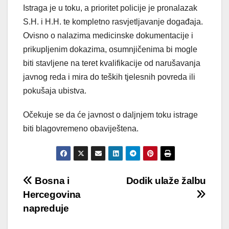
Istraga je u toku, a prioritet policije je pronalazak
S.H. i H.H. te kompletno rasvjetljavanje događaja.
Ovisno o nalazima medicinske dokumentacije i
prikupljenim dokazima, osumnjičenima bi mogle
biti stavljene na teret kvalifikacije od narušavanja
javnog reda i mira do teških tjelesnih povreda ili
pokušaja ubistva.
Očekuje se da će javnost o daljnjem toku istrage
biti blagovremeno obaviještena.
Post
Bosna i
Dodik ulaže žalbu
Hercegovina
navigation
napreduje