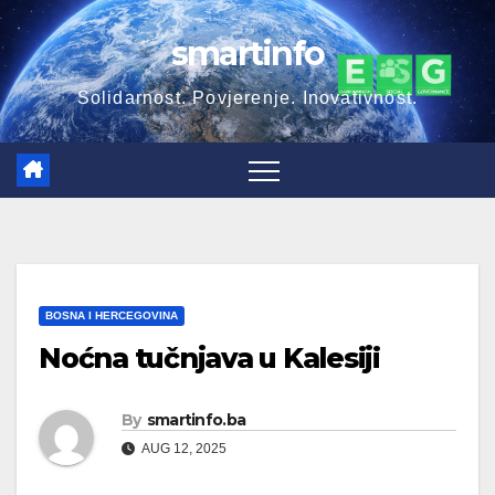
Skip
smartinfo
to
content
Solidarnost. Povjerenje. Inovativnost.
BOSNA I HERCEGOVINA
Noćna tučnjava u Kalesiji
By
smartinfo.ba
AUG 12, 2025