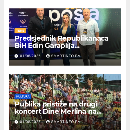
TEME
Predsjednik Republikanaca
BiH Edin Garaplija
prisustvovao prezentaciji
01/08/2026
SMARTINFO.BA
Federalnog sajma
zapošljavanja
KULTURA
Publika pristiže na drugi
koncert Dine Merlina na
Koševu
01/08/2026
SMARTINFO.BA