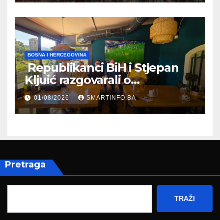
BOSNA I HERCEGOVINA
Republikanci BiH i Stjepan
Kljuić razgovarali o
evropskom putu Bosne i
01/08/2026
SMARTINFO.BA
Hercegovine
Pretraga
TRAŽI