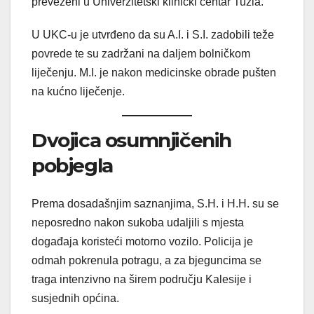
prevezeni u Univerzitetski klinički centar Tuzla.
U UKC-u je utvrđeno da su A.I. i S.I. zadobili teže
povrede te su zadržani na daljem bolničkom
liječenju. M.I. je nakon medicinske obrade pušten
na kućno liječenje.
Dvojica osumnjičenih
pobjegla
Prema dosadašnjim saznanjima, S.H. i H.H. su se
neposredno nakon sukoba udaljili s mjesta
događaja koristeći motorno vozilo. Policija je
odmah pokrenula potragu, a za bjeguncima se
traga intenzivno na širem području Kalesije i
susjednih općina.