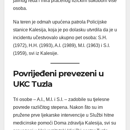
javnog reda i mira praćenog fizičkim sukobom više
osoba.
Na teren je odmah upućena patrola Policijske
stanice Kalesija, koja je po dolasku utvrdila da je u
incidentu učestvovalo ukupno pet osoba: S.H.
(1972), H.H. (1993), A.I. (1989), M.I. (1963) i S.I.
(1959), svi iz Kalesije.
Povrijeđeni prevezeni u
UKC Tuzla
Tri osobe – A.I., M.I. i S.I. – zadobile su tjelesne
povrede različitog stepena. Nakon što su im
pružene prve ljekarske intervencije u Službi hitne
medicinske pomoći Doma zdravlja Kalesija, svi su