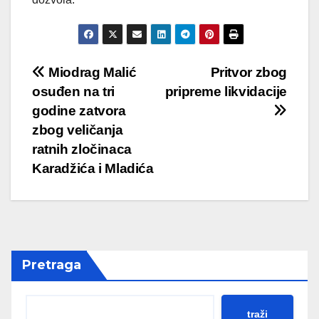
Post
Miodrag Malić
Pritvor zbog
osuđen na tri
pripreme likvidacije
navigation
godine zatvora
zbog veličanja
ratnih zločinaca
Karadžića i Mladića
Pretraga
traži