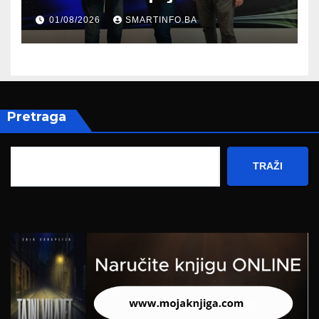
prisustvovao prezentaciji
01/08/2026
SMARTINFO.BA
Federalnog sajma
zapošljavanja
Pretraga
TRAŽI