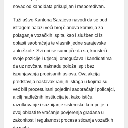
novac od kandidata prikupljan i raspoređivan.
Tužilaštvo Kantona Sarajevo navodi da se pod
istragom nalazi veći broj članova komisija za
polaganje vozačkih ispita, kao i službenici iz
oblasti saobraćaja te vlasnik jedne sarajevske
auto-škole. Svi oni se sumnjiče da su, koristeći
svoje pozicije i utjecaj, omogućavali kandidatima
da uz novčanu naknadu polože ispit bez
ispunjavanja propisanih uslova. Ova akcija
predstavlja nastavak ranijih istraga u kojima su
već bili procesuirani pojedini saobraćajni policajci,
a cilj nadležnih institucija je, kako ističu,
razotkrivanje i suzbijanje sistemske korupcije u
ovoj oblasti te vraćanje povjerenja građana u
zakonitost i regularnost procesa sticanja vozačkih
dozvola.