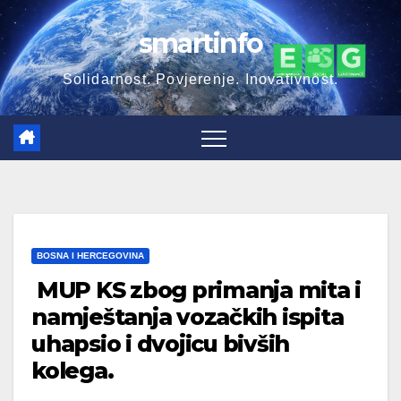
Skip
smartinfo
to
content
Solidarnost. Povjerenje. Inovativnost.
BOSNA I HERCEGOVINA
MUP KS zbog primanja mita i
namještanja vozačkih ispita
uhapsio i dvojicu bivših
kolega.