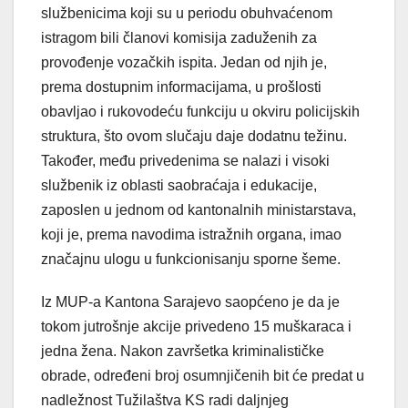
službenicima koji su u periodu obuhvaćenom
istragom bili članovi komisija zaduženih za
provođenje vozačkih ispita. Jedan od njih je,
prema dostupnim informacijama, u prošlosti
obavljao i rukovodeću funkciju u okviru policijskih
struktura, što ovom slučaju daje dodatnu težinu.
Također, među privedenima se nalazi i visoki
službenik iz oblasti saobraćaja i edukacije,
zaposlen u jednom od kantonalnih ministarstava,
koji je, prema navodima istražnih organa, imao
značajnu ulogu u funkcionisanju sporne šeme.
Iz MUP-a Kantona Sarajevo saopćeno je da je
tokom jutrošnje akcije privedeno 15 muškaraca i
jedna žena. Nakon završetka kriminalističke
obrade, određeni broj osumnjičenih bit će predat u
nadležnost Tužilaštva KS radi daljnjeg