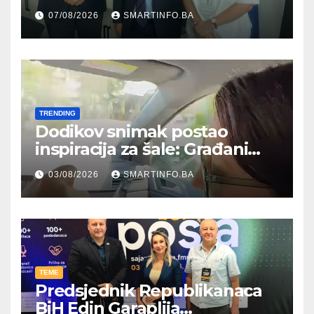
Hercegovine ambasadoru
07/08/2026
SMARTINFO.BA
Njemačke
TRENDING
Dodikov snimak postao
inspiracija za šale: Građani
kroz parodiju poslali poruku
03/08/2026
SMARTINFO.BA
TEME
Predsjednik Republikanaca
BiH Edin Garaplija