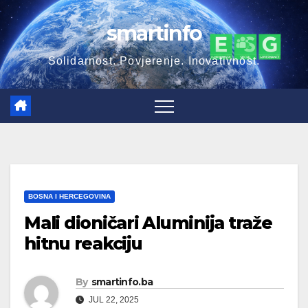
Skip
smartinfo
to
content
Solidarnost. Povjerenje. Inovativnost.
BOSNA I HERCEGOVINA
Mali dioničari Aluminija traže
hitnu reakciju
By
smartinfo.ba
JUL 22, 2025