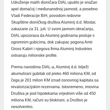
Udruženje malih dioničara DIAL uputilo je snažan
apel domaćoj i međunarodnoj javnosti, a posebno
Vladi Federacije BiH, povodom redovne
Skupštine dioničkog društva Aluminij d.d. Mostar,
zakazane za 31. juli. U svom javnom obraćanju,
DIAL upozorava da Aluminij godinama posluje s
ogromnim gubicima, dok zakupac pogona Amir
Gross Kabiri i njegova firma Aluminij Industries
ostvaruju milionske profite.
Prema navodima DIAL-a, Aluminij d.d. bilježi
akumulirani gubitak od preko 460 miliona KM, od
čega je 201 milion KM iznad osnovnog kapitala sa
revalorizacijskim rezervama. Istovremeno, imovina
Društva je pod hipotekama vrijednim više od 450
miliona KM, računi su blokirani, a Društvo je
nesolventno.