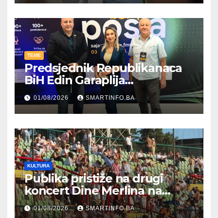
TEME
Predsjednik Republikanaca
BiH Edin Garaplija
prisustvovao prezentaciji
01/08/2026
SMARTINFO.BA
Federalnog sajma
zapošljavanja
KULTURA
Publika pristiže na drugi
koncert Dine Merlina na
Koševu
01/08/2026
SMARTINFO.BA