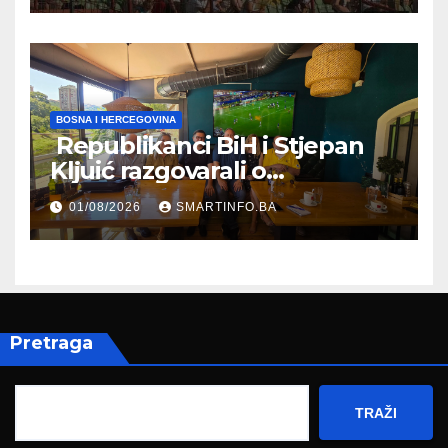
BOSNA I HERCEGOVINA
Republikanci BiH i Stjepan
Kljuić razgovarali o
evropskom putu Bosne i
01/08/2026
SMARTINFO.BA
Hercegovine
Pretraga
TRAŽI