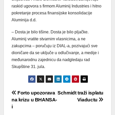
raskid ugovora s firmom Aluminij Industries i hitno
pokretanje procesa finansijske konsolidacije
Aluminija d.d.
– Dosta je bilo tišine. Dosta je bilo pljačke.
Aluminij vratite stvarnim vlasnicima, a ne
zakupcima – poručuju iz DIAL-a, pozivajući sve
dioničare da se uključe u odlučivanje, a medije i
međunarodnu zajednicu da nadgledaju rad
Skupštine 31. jula.
Post
Forto upozorava
Schmidt traži isplatu
na krizu u BHANSA-
Viaductu
navigation
i