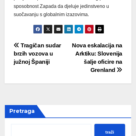
sposobnost Zapada da djeluje jedinstveno u
suočavanju s globalnim izazovima.
Post
Tragičan sudar
Nova eskalacija na
brzih vozova u
Arktiku: Slovenija
navigation
južnoj Španiji
šalje oficire na
Grenland
Pretraga
traži