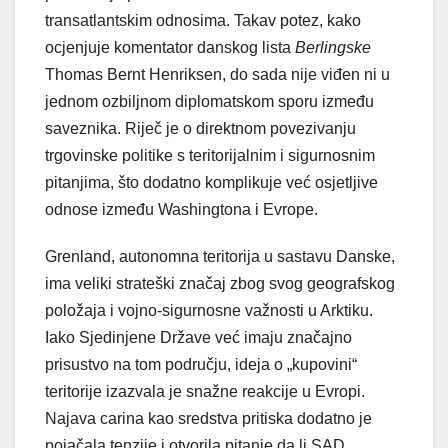
transatlantskim odnosima. Takav potez, kako
ocjenjuje komentator danskog lista
Berlingske
Thomas Bernt Henriksen, do sada nije viđen ni u
jednom ozbiljnom diplomatskom sporu između
saveznika. Riječ je o direktnom povezivanju
trgovinske politike s teritorijalnim i sigurnosnim
pitanjima, što dodatno komplikuje već osjetljive
odnose između Washingtona i Evrope.
Grenland, autonomna teritorija u sastavu Danske,
ima veliki strateški značaj zbog svog geografskog
položaja i vojno-sigurnosne važnosti u Arktiku.
Iako Sjedinjene Države već imaju značajno
prisustvo na tom području, ideja o „kupovini“
teritorije izazvala je snažne reakcije u Evropi.
Najava carina kao sredstva pritiska dodatno je
pojačala tenzije i otvorila pitanje da li SAD