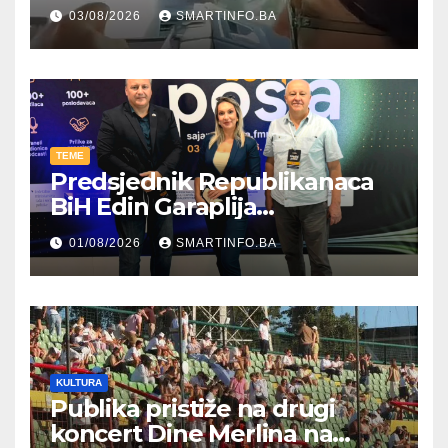
kroz parodiju poslali poruku
03/08/2026
SMARTINFO.BA
TEME
Predsjednik Republikanaca
BiH Edin Garaplija
prisustvovao prezentaciji
01/08/2026
SMARTINFO.BA
Federalnog sajma
zapošljavanja
KULTURA
Publika pristiže na drugi
koncert Dine Merlina na