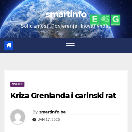
Skip
smartinfo
to
content
Solidarnost. Povjerenje. Inovativnost.
SVIJET
Kriza Grenlanda i carinski rat
By
smartinfo.ba
JAN 17, 2026