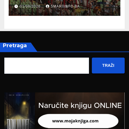
Koševu
01/08/2026
SMARTINFO.BA
Pretraga
TRAŽI