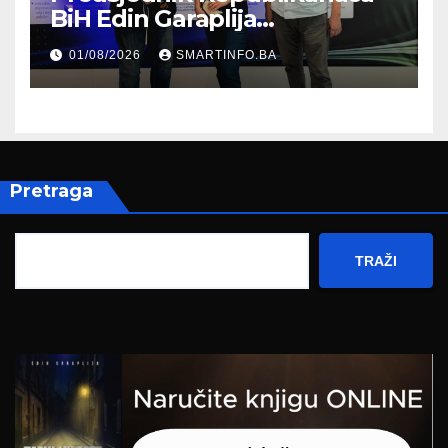
BiH Edin Garaplija
prisustvovao prezentaciji
01/08/2026
SMARTINFO.BA
Federalnog sajma
zapošljavanja
Pretraga
TRAŽI