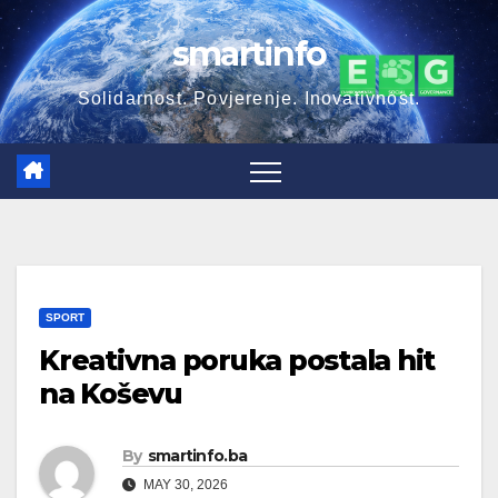
Skip
smartinfo
to
content
Solidarnost. Povjerenje. Inovativnost.
SPORT
Kreativna poruka postala hit
na Koševu
By
smartinfo.ba
MAY 30, 2026