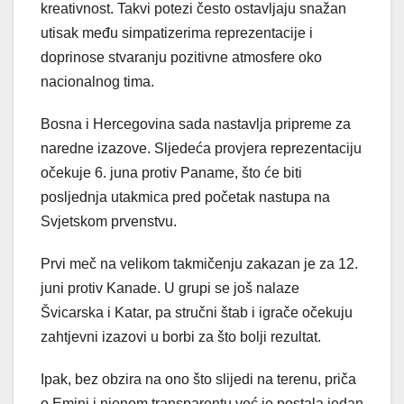
kreativnost. Takvi potezi često ostavljaju snažan
utisak među simpatizerima reprezentacije i
doprinose stvaranju pozitivne atmosfere oko
nacionalnog tima.
Bosna i Hercegovina sada nastavlja pripreme za
naredne izazove. Sljedeća provjera reprezentaciju
očekuje 6. juna protiv Paname, što će biti
posljednja utakmica pred početak nastupa na
Svjetskom prvenstvu.
Prvi meč na velikom takmičenju zakazan je za 12.
juni protiv Kanade. U grupi se još nalaze
Švicarska i Katar, pa stručni štab i igrače očekuju
zahtjevni izazovi u borbi za što bolji rezultat.
Ipak, bez obzira na ono što slijedi na terenu, priča
o Emini i njenom transparentu već je postala jedan