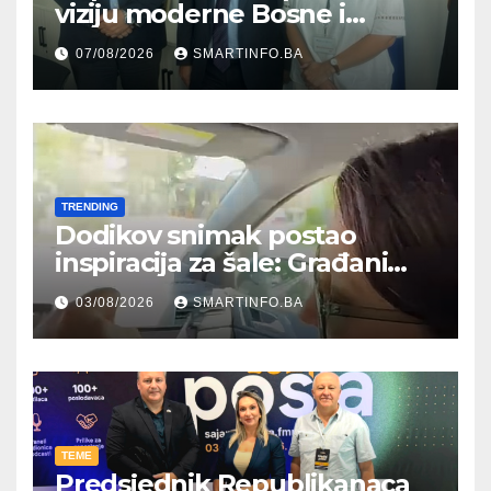
viziju moderne Bosne i
Hercegovine ambasadoru
07/08/2026
SMARTINFO.BA
Njemačke
TRENDING
Dodikov snimak postao
inspiracija za šale: Građani
kroz parodiju poslali poruku
03/08/2026
SMARTINFO.BA
TEME
Predsjednik Republikanaca