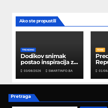
Ako ste propustili
TRENDING
TEME
Dodikov snimak
Pred
postao inspiracija za
Rep
šale: Građani kroz
Edin
03/08/2026
SMARTINFO.BA
01/08
parodiju poslali
pris
poruku
prez
Fed
zapo
Pretraga