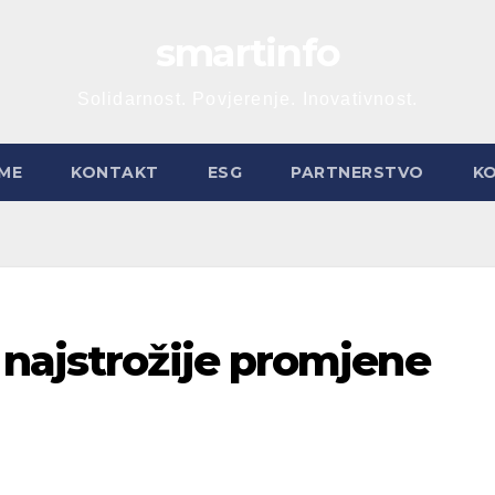
smartinfo
Solidarnost. Povjerenje. Inovativnost.
ME
KONTAKT
ESG
PARTNERSTVO
K
 najstrožije promjene