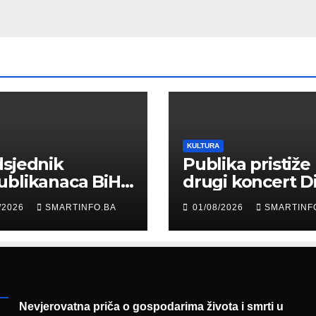
KULTURA
sjednik
Publika pristiže
ublikanaca BiH
drugi koncert D
 Garaplija
Merlina na Koš
/2026
SMARTINFO.BA
01/08/2026
SMARTINF
ustvovao
entaciji
eralnog sajma
šljavanja
Nevjerovatna priča o gospodarima života i smrti u