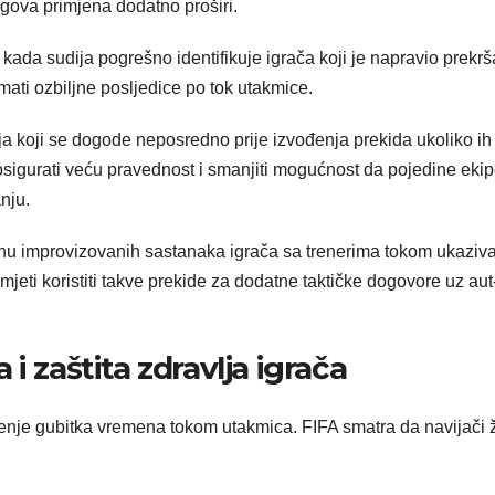
gova primjena dodatno proširi.
ada sudija pogrešno identifikuje igrača koji je napravio prekrša
imati ozbiljne posljedice po tok utakmice.
ja koji se dogode neposredno prije izvođenja prekida ukoliko ih
li osigurati veću pravednost i smanjiti mogućnost da pojedine eki
nju.
nu improvizovanih sastanaka igrača sa trenerima tokom ukaziv
i koristiti takve prekide za dodatne taktičke dogovore uz aut-
i zaštita zdravlja igrača
njenje gubitka vremena tokom utakmica. FIFA smatra da navijači 