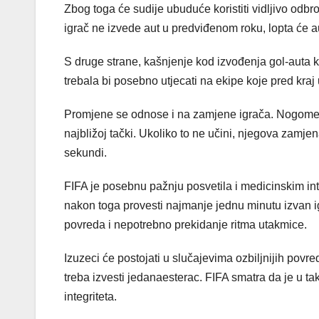
Zbog toga će sudije ubuduće koristiti vidljivo odbr
igrač ne izvede aut u predviđenom roku, lopta će au
S druge strane, kašnjenje kod izvođenja gol-auta 
trebala bi posebno utjecati na ekipe koje pred kraj
Promjene se odnose i na zamjene igrača. Nogometaš
najbližoj tački. Ukoliko to ne učini, njegova zamj
sekundi.
FIFA je posebnu pažnju posvetila i medicinskim i
nakon toga provesti najmanje jednu minutu izvan igr
povreda i nepotrebno prekidanje ritma utakmice.
Izuzeci će postojati u slučajevima ozbiljnijih povr
treba izvesti jedanaesterac. FIFA smatra da je u ta
integriteta.