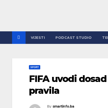
Skip
to
content
VIJESTI
PODCAST STUDIO
TE
SPORT
FIFA uvodi dosad
pravila
By
smartinfo.ba