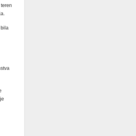
 teren
ja.
 bila
nstva
e
je