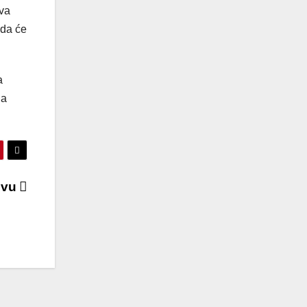
tva
 da će
a
na
ševu