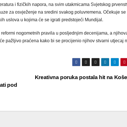
ratura i fizičkih napora, na svim utakmicama Svjetskog prvens
auze za osvježenje na sredini svakog poluvremena. Očekuje se
h uslova u kojima će se igrati predstojeći Mundijal.
 reformi nogometnih pravila u posljednjim decenijama, a njihov
e pažljivo praćena kako bi se procijenio njihov stvarni utjecaj 
Kreativna poruka postala hit na Ko
jati pod