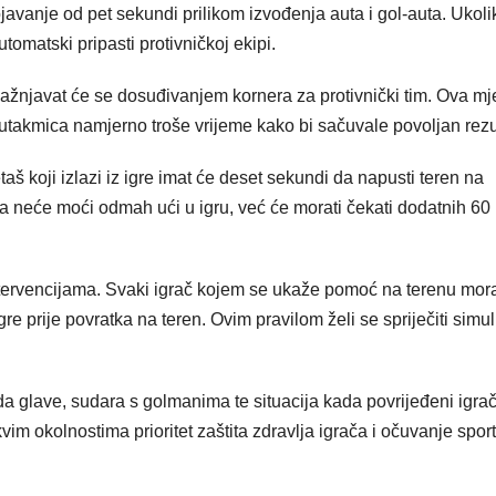
ojavanje od pet sekundi prilikom izvođenja auta i gol-auta. Ukoli
tomatski pripasti protivničkoj ekipi.
kažnjavat će se dosuđivanjem kornera za protivnički tim. Ova mj
 utakmica namjerno troše vrijeme kako bi sačuvale povoljan rezul
 koji izlazi iz igre imat će deset sekundi da napusti teren na
ena neće moći odmah ući u igru, već će morati čekati dodatnih 60
ntervencijama. Svaki igrač kojem se ukaže pomoć na terenu mora
e prije povratka na teren. Ovim pravilom želi se spriječiti simul
eda glave, sudara s golmanima te situacija kada povrijeđeni igra
kvim okolnostima prioritet zaštita zdravlja igrača i očuvanje spor