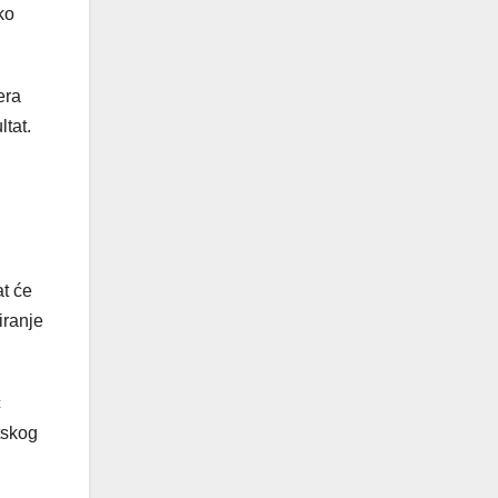
ko
era
tat.
t će
iranje
č
tskog