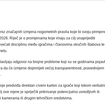
e niz značajnih izmjena nogometnih pravila koje bi svoju primjen
026. Riječ je o promjenama koje imaju za cilj unaprijediti
većati disciplinu među igračima i članovima stručnih štabova te
metu.
stavljaju odgovor na brojne probleme koji su se godinama pojavlj
da će izmjene doprinijeti većoj transparentnosti, pravednijem
.
je predviđa direktan crveni karton za igrače koji tokom verbaln
 ove mjere je spriječiti prikrivanje potencijalno uvredljivih ili
ti kamerama ili drugim tehničkim sredstvima.