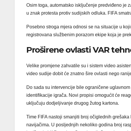
Osim toga, automatsko isključenje predviđeno je za
u znak protesta protiv sudijskih odluka. FIFA smatr
Posebno stroga mjera odnosi se na situacije u kojim
registrovana službenim porazom ekipe koja je prekin
Proširene ovlasti VAR tehn
Velike promjene zahvatile su i sistem video asist
video sudije dobit će znatno šire ovlasti nego ranij
Do sada su intervencije bile ograničene uglavnom 
identifikacije igrača. Novi propisi omogućit će rea
uključuju dodjeljivanje drugog žutog kartona.
Time FIFA nastoji smanjiti broj očiglednih grešaka
navijačima. U posljednjih nekoliko godina broj ra