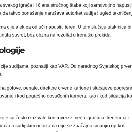
 svakog igrača ili člana stručnog štaba koji samovoljno napusti
a da takvo ponašanje narušava autoritet sudija i ugled takmičen
a cijela ekipa odluči napustiti teren. U tom slučaju utakmica bi
ula susret, bez obzira na rezultat u trenutku prekida.
ologije
encije sudijama, poznatiji kao VAR. Od narednog Svjetskog prve
e.
na golove, penale, direktne crvene kartone i slučajeve pogrešn
govanje i kod pogrešno dosuđenih kornera, kao i kod situacija ko
 koje su često izazivale kontroverze među igračima, trenerima i
sprava o sudijskim odlukama nije se značajno smanjio uprkos