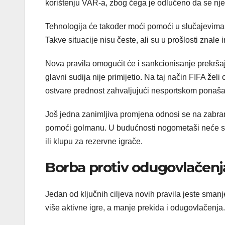
korištenju VAR-a, zbog čega je odlučeno da se nje
Tehnologija će također moći pomoći u slučajevima k
Takve situacije nisu česte, ali su u prošlosti znale 
Nova pravila omogućit će i sankcionisanje prekrša
glavni sudija nije primijetio. Na taj način FIFA že
ostvare prednost zahvaljujući nesportskom ponaša
Još jedna zanimljiva promjena odnosi se na zabra
pomoći golmanu. U budućnosti nogometaši neće smjet
ili klupu za rezervne igrače.
Borba protiv odugovlačenja 
Jedan od ključnih ciljeva novih pravila jeste sma
više aktivne igre, a manje prekida i odugovlačenja.