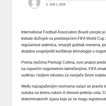
JUN 1, 2026
International Football Association Board usvojio j
trebale doživjeti na predstojećem FIFA World Cup 2
regularnost utakmica, smanjiti gubitak vremena, po
dodatno unaprijediti korištenje tehnologije u nogo
Prema riječima Pierluigi Collina, novi propisi pred
na najvećim nogometnim takmičenjima. FIFA smatra 
suđenju i boljem iskustvu za navijače širom svijeta
Među najzapaženijim novinama nalazi se pravilo ko
sukoba na terenu rukom ili dresom prekriju usta. Cilj
diskriminatornih izjava koje se ne mogu registrova