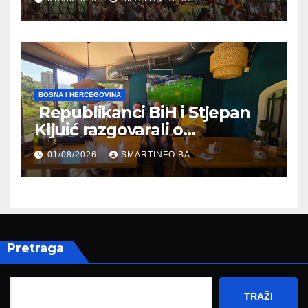
BOSNA I HERCEGOVINA
Republikanci BiH i Stjepan
Kljuić razgovarali o
evropskom putu Bosne i
01/08/2026
SMARTINFO.BA
Hercegovine
Pretraga
TRAŽI