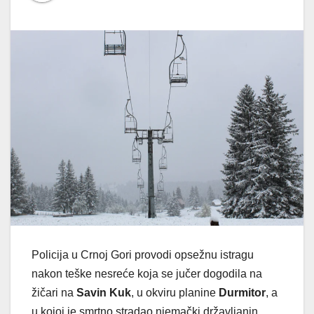
Policija u Crnoj Gori provodi opsežnu istragu
nakon teške nesreće koja se jučer dogodila na
žičari na
Savin Kuk
, u okviru planine
Durmitor
, a
u kojoj je smrtno stradao njemački državljanin.