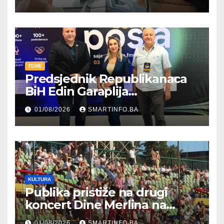
TEME
Predsjednik Republikanaca
BiH Edin Garaplija
prisustvovao prezentaciji
01/08/2026
SMARTINFO.BA
Federalnog sajma
zapošljavanja
KULTURA
Publika pristiže na drugi
koncert Dine Merlina na
Koševu
01/08/2026
SMARTINFO.BA