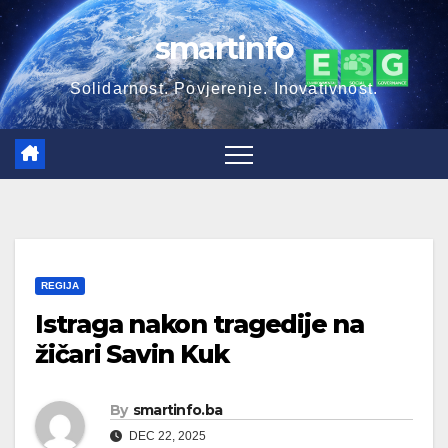
Skip
smartinfo
to
content
Solidarnost. Povjerenje. Inovativnost.
REGIJA
Istraga nakon tragedije na
žičari Savin Kuk
By
smartinfo.ba
DEC 22, 2025