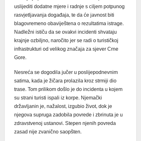
uslijediti dodatne mjere i radnje s ciljem potpunog
rasvjetljavanja događaja, te da će javnost biti
blagovremeno obaviještena o rezultatima istrage.
Nadležni ističu da se ovakvi incidenti shvataju
krajnje ozbiljno, naročito jer se radi o turističkoj
infrastrukturi od velikog značaja za sjever Crne
Gore.
Nesreća se dogodila jučer u poslijepodnevnim
satima, kada je žičara prolazila kroz strmiji dio
trase. Tom prilikom došlo je do incidenta u kojem
su strani turisti ispali iz korpe. Njemački
državljanin je, nažalost, izgubio život, dok je
njegova supruga zadobila povrede i zbrinuta je u
zdravstvenoj ustanovi. Stepen njenih povreda
zasad nije zvanično saopšten.