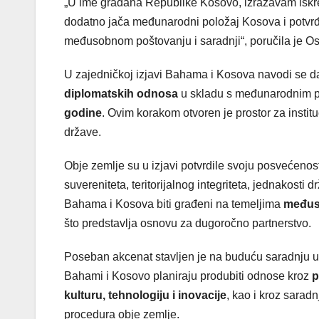
„U ime građana Republike Kosovo, izražavam iskr
dodatno jača međunarodni položaj Kosova i potvr
međusobnom poštovanju i saradnji“, poručila je O
U zajedničkoj izjavi Bahama i Kosova navodi se d
diplomatskih odnosa
u skladu s međunarodnim 
godine
. Ovim korakom otvoren je prostor za insti
države.
Obje zemlje su u izjavi potvrdile svoju posvećenos
suvereniteta, teritorijalnog integriteta, jednakosti
Bahama i Kosova biti građeni na temeljima
međuso
što predstavlja osnovu za dugoročno partnerstvo.
Poseban akcenat stavljen je na buduću saradnju u 
Bahami i Kosovo planiraju produbiti odnose kroz
p
kulturu, tehnologiju i inovacije
, kao i kroz sarad
procedura obje zemlje.