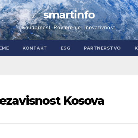
smartinfo
Solidarnost. Povjerenje. Inovativnost.
EME
KONTAKT
ESG
PARTNERSTVO
K
nezavisnost Kosova