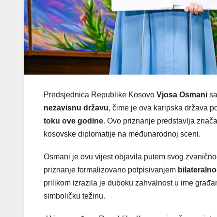
Predsjednica Republike Kosovo
Vjosa Osmani
sa
nezavisnu državu
, čime je ova karipska država p
toku ove godine
. Ovo priznanje predstavlja znač
kosovske diplomatije na međunarodnoj sceni.
Osmani je ovu vijest objavila putem svog zvaničnog p
priznanje formalizovano potpisivanjem
bilateral
prilikom izrazila je duboku zahvalnost u ime građ
simboličku težinu.