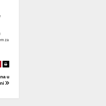
e
g
jem za
ena u
ini