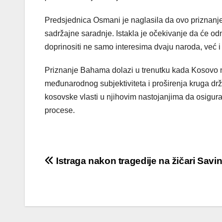
Predsjednica Osmani je naglasila da ovo priznanje n
sadržajne saradnje. Istakla je očekivanje da će o
doprinositi ne samo interesima dvaju naroda, već 
Priznanje Bahama dolazi u trenutku kada Kosovo na
međunarodnog subjektiviteta i proširenja kruga dr
kosovske vlasti u njihovim nastojanjima da osigura
procese.
Post
Istraga nakon tragedije na žičari Savi
navigation