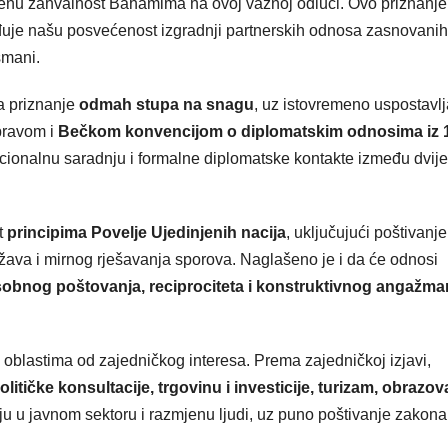
enu zahvalnost Bahamima na ovoj važnoj odluci. Ovo priznanje
đuje našu posvećenost izgradnji partnerskih odnosa zasnovanih
smani.
a priznanje
odmah stupa na snagu
, uz istovremeno uspostavl
pravom i
Bečkom konvencijom o diplomatskim odnosima iz 
tucionalnu saradnju i formalne diplomatske kontakte između dvije
t
principima Povelje Ujedinjenih nacija
, uključujući poštivanje
 država i mirnog rješavanja sporova. Naglašeno je i da će odnosi
bnog poštovanja, reciprociteta i konstruktivnog angažma
oblastima od zajedničkog interesa. Prema zajedničkoj izjavi,
olitičke konsultacije, trgovinu i investicije, turizam, obrazov
nju u javnom sektoru i razmjenu ljudi, uz puno poštivanje zakona