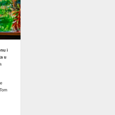
nu i
ta u
a
je
 Tom