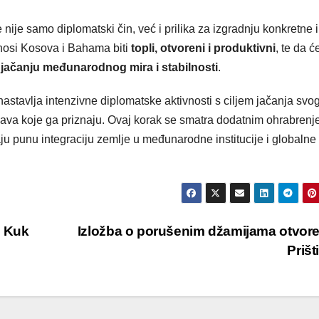
ije samo diplomatski čin, već i prilika za izgradnju konkretne i
dnosi Kosova i Bahama biti
topli, otvoreni i produktivni
, te da ć
i
jačanju međunarodnog mira i stabilnosti
.
stavlja intenzivne diplomatske aktivnosti s ciljem jačanja svo
žava koje ga priznaju. Ovaj korak se smatra dodatnim ohrabren
ju punu integraciju zemlje u međunarodne institucije i globalne
n Kuk
Izložba o porušenim džamijama otvor
Prišt