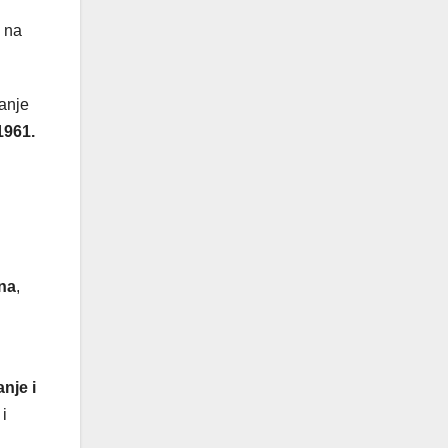
 na
janje
1961.
na
,
anje i
 i