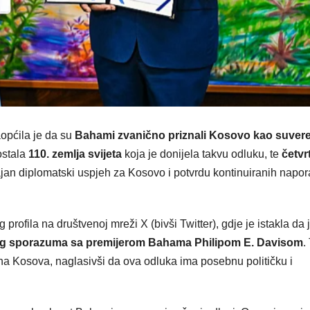
općila je da su
Bahami zvanično priznali Kosovo kao suvere
ostala
110. zemlja svijeta
koja je donijela takvu odluku, te
četvr
ajan diplomatski uspjeh za Kosovo i potvrdu kontinuiranih napor
rofila na društvenoj mreži X (bivši Twitter), gdje je istakla da 
nog sporazuma sa premijerom Bahama Philipom E. Davisom
.
ana Kosova, naglasivši da ova odluka ima posebnu političku i