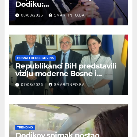
Dodiku:
Bosanskohercegovačka
08/08/2026
SMARTINFO.BA
kultura postoji i pripada svim
građanima
BOSNA I HERCEGOVINA
Republikanci BiH predstavili
viziju moderne Bosne i
Hercegovine ambasadoru
07/08/2026
SMARTINFO.BA
Njemačke
TRENDING
Dodikov snimak postao