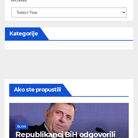
Archives
Kategorije
Ako ste propustili
BLOG
Republikanci BiH odgovorili