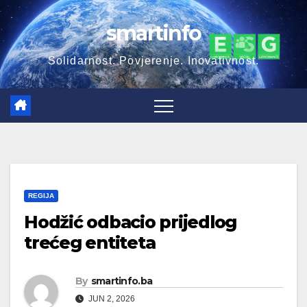
Skip
smartinfo
to
content
Solidarnost. Povjerenje. Inovativnost.
REGIJA
Hodžić odbacio prijedlog
trećeg entiteta
By
smartinfo.ba
JUN 2, 2026