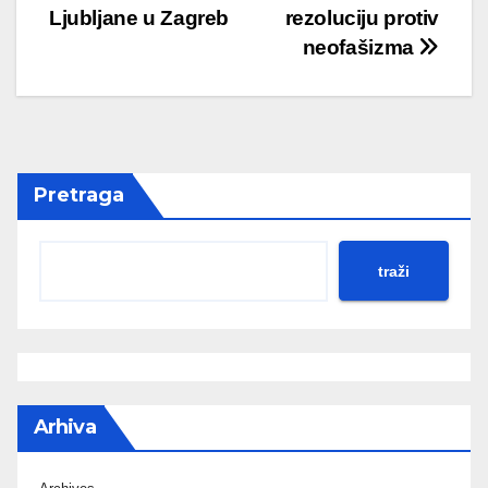
navigation
Ljubljane u Zagreb
rezoluciju protiv
neofašizma
Pretraga
traži
Arhiva