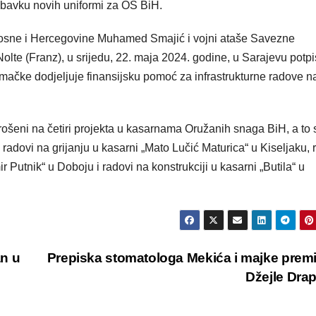
abavku novih uniformi za OS BiH.
Bosne i Hercegovine Muhamed Smajić i vojni ataše Savezne
te (Franz), u srijedu, 22. maja 2024. godine, u Sarajevu potpi
čke dodjeljuje finansijsku pomoć za infrastrukturne radove n
utrošeni na četiri projekta u kasarnama Oružanih snaga BiH, a to 
 radovi na grijanju u kasarni „Mato Lučić Maturica“ u Kiseljaku, 
Putnik“ u Doboju i radovi na konstrukciji u kasarni „Butila“ u
n u
Prepiska stomatologa Mekića i majke prem
Džejle Dra