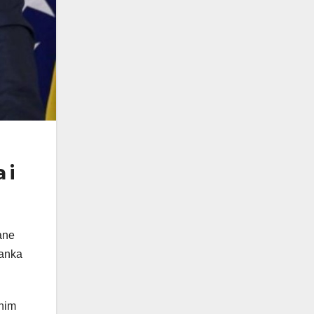
 i
ane
tanka
rnim