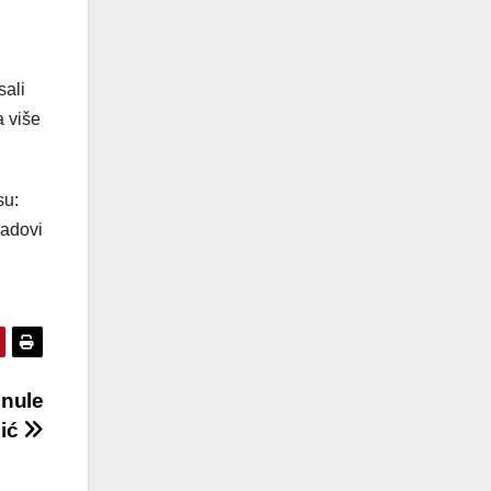
sali
a više
su:
radovi
inule
pić