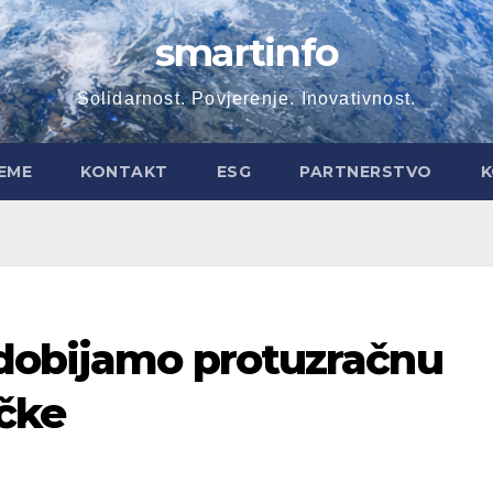
smartinfo
Solidarnost. Povjerenje. Inovativnost.
EME
KONTAKT
ESG
PARTNERSTVO
K
 dobijamo protuzračnu
čke