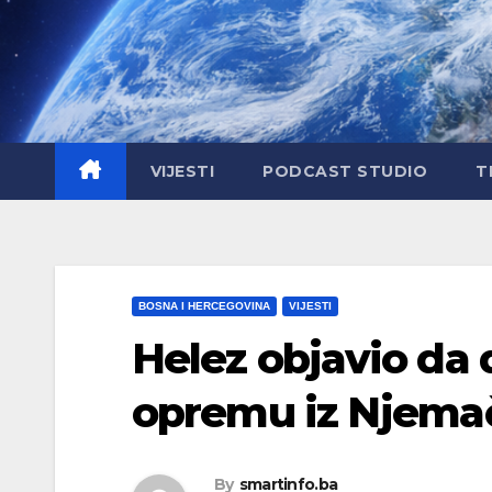
Skip
to
content
VIJESTI
PODCAST STUDIO
T
BOSNA I HERCEGOVINA
VIJESTI
Helez objavio da
opremu iz Njema
By
smartinfo.ba