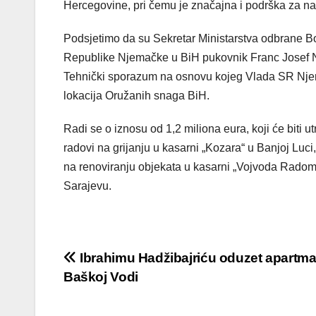
Hercegovine, pri čemu je značajna i podrška za n
Podsjetimo da su Sekretar Ministarstva odbrane 
Republike Njemačke u BiH pukovnik Franc Josef Nol
Tehnički sporazum na osnovu kojeg Vlada SR Njema
lokacija Oružanih snaga BiH.
Radi se o iznosu od 1,2 miliona eura, koji će biti 
radovi na grijanju u kasarni „Kozara“ u Banjoj Luci,
na renoviranju objekata u kasarni „Vojvoda Radomir 
Sarajevu.
Post
Ibrahimu Hadžibajriću oduzet apartma
Baškoj Vodi
navigation