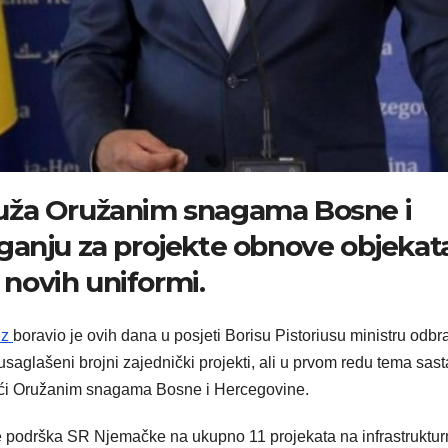
uža Oružanim snagama Bosne i
ganju za projekte obnove objekata
 novih uniformi.
ez
boravio je ovih dana u posjeti Borisu Pistoriusu ministru odbr
glašeni brojni zajednički projekti, ali u prvom redu tema sas
oći Oružanim snagama Bosne i Hercegovine.
e podrška SR Njemačke na ukupno 11 projekata na infrastruktu